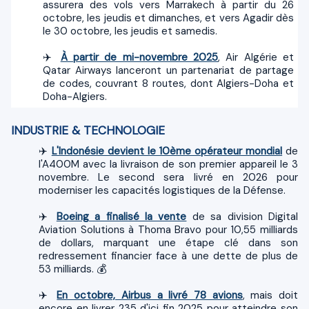
assurera des vols vers Marrakech à partir du 26
octobre, les jeudis et dimanches, et vers Agadir dès
le 30 octobre, les jeudis et samedis.
✈️
À partir de mi-novembre 2025
, Air Algérie et
Qatar Airways lanceront un partenariat de partage
de codes, couvrant 8 routes, dont Algiers-Doha et
Doha-Algiers.
INDUSTRIE & TECHNOLOGIE
✈️
L'Indonésie devient le 10ème opérateur mondial
de
l'A400M avec la livraison de son premier appareil le 3
novembre. Le second sera livré en 2026 pour
moderniser les capacités logistiques de la Défense.
✈️
Boeing a finalisé la vente
de sa division Digital
Aviation Solutions à Thoma Bravo pour 10,55 milliards
de dollars, marquant une étape clé dans son
redressement financier face à une dette de plus de
53 milliards. 💰
✈️
En octobre, Airbus a livré 78 avions
, mais doit
encore en livrer 235 d'ici fin 2025 pour atteindre son