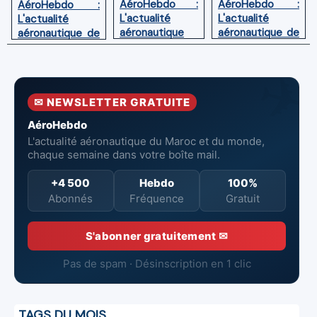
AéroHebdo :
AéroHebdo :
AéroHebdo :
L'actualité
L'actualité
L'actualité
aéronautique
aéronautique de
aéronautique de
de la semaine
la semaine
la semaine
26W24
26W23
26W26
✉ NEWSLETTER GRATUITE
AéroHebdo
L'actualité aéronautique du Maroc et du monde,
chaque semaine dans votre boîte mail.
+4 500
Hebdo
100%
Abonnés
Fréquence
Gratuit
S'abonner gratuitement ✉
Pas de spam · Désinscription en 1 clic
TAGS DU MOIS