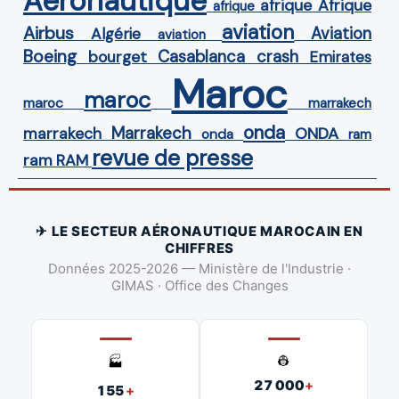
Aéronautique
Afrique
afrique
afrique
aviation
Airbus
Aviation
Algérie
aviation
Boeing
Casablanca
crash
bourget
Emirates
Maroc
maroc
maroc
marrakech
onda
Marrakech
ONDA
marrakech
onda
ram
revue de presse
ram
RAM
✈ LE SECTEUR AÉRONAUTIQUE MAROCAIN EN
CHIFFRES
Données 2025-2026 — Ministère de l'Industrie ·
GIMAS · Office des Changes
👷
🏭
27 000
+
155
+