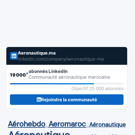
Aeronautique.ma
linkedin.com/company/aeronautique-ma
abonnés LinkedIn
+
19 000
Communauté aéronautique marocaine
Objectif 25 000 abonnés
Rejoindre la communauté
Aérohebdo
Aeromaroc
Aéronautique