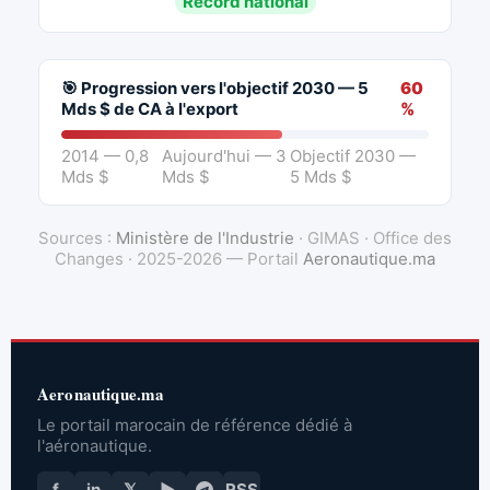
Record national
🎯 Progression vers l'objectif 2030 — 5
60
Mds $ de CA à l'export
%
2014 — 0,8
Aujourd'hui — 3
Objectif 2030 —
Mds $
Mds $
5 Mds $
Sources :
Ministère de l'Industrie
· GIMAS · Office des
Changes · 2025-2026 — Portail
Aeronautique.ma
Aeronautique.ma
Le portail marocain de référence dédié à
l'aéronautique.
f
in
𝕏
▶
RSS