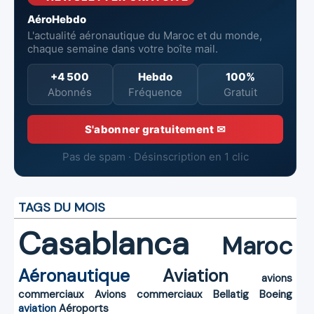
AéroHebdo
L'actualité aéronautique du Maroc et du monde,
chaque semaine dans votre boîte mail.
+4 500
Hebdo
100%
Abonnés
Fréquence
Gratuit
S'abonner gratuitement ✉
Pas de spam · Désinscription en 1 clic
TAGS DU MOIS
Casablanca
Maroc
Aéronautique
Aviation
avions
commerciaux
Avions commerciaux
Bellatig
Boeing
aviation
Aéroports