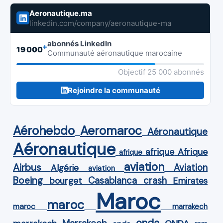
Aeronautique.ma
linkedin.com/company/aeronautique-ma
abonnés LinkedIn
+
19 000
Communauté aéronautique marocaine
Objectif 25 000 abonnés
Rejoindre la communauté
Aérohebdo
Aeromaroc
Aéronautique
Aéronautique
Afrique
afrique
afrique
aviation
Airbus
Aviation
Algérie
aviation
Boeing
Casablanca
crash
bourget
Emirates
Maroc
maroc
maroc
marrakech
onda