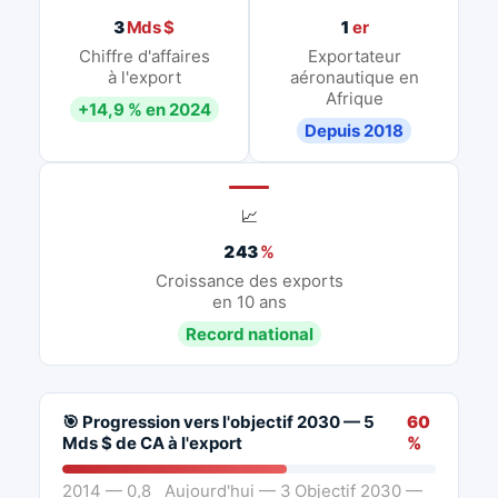
3
Mds $
1
er
Chiffre d'affaires
Exportateur
à l'export
aéronautique en
Afrique
+14,9 % en 2024
Depuis 2018
📈
243
%
Croissance des exports
en 10 ans
Record national
🎯 Progression vers l'objectif 2030 — 5
60
Mds $ de CA à l'export
%
2014 — 0,8
Aujourd'hui — 3
Objectif 2030 —