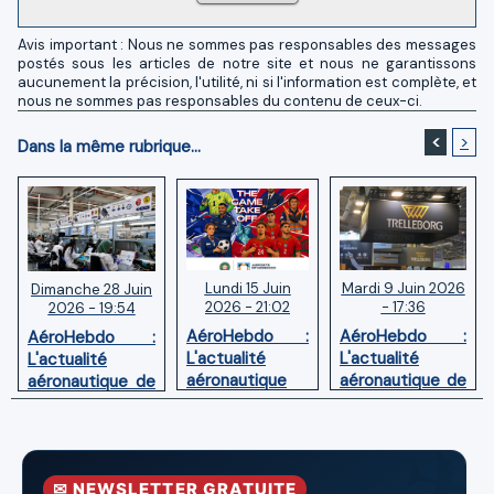
Avis important : Nous ne sommes pas responsables des messages
postés sous les articles de notre site et nous ne garantissons
aucunement la précision, l'utilité, ni si l'information est complète, et
nous ne sommes pas responsables du contenu de ceux-ci.
<
>
Dans la même rubrique...
Lundi 15 Juin
Mardi 9 Juin 2026
Dimanche 28 Juin
2026 - 21:02
- 17:36
2026 - 19:54
AéroHebdo :
AéroHebdo :
AéroHebdo :
L'actualité
L'actualité
L'actualité
aéronautique
aéronautique de
aéronautique de
de la semaine
la semaine
la semaine
26W24
26W23
26W26
✉ NEWSLETTER GRATUITE