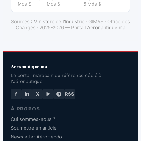
Mds $
Mds $
5 Mds $
Sources :
Ministère de l'Industrie
· GIMAS · Office des
Changes · 2025-2026 — Portail
Aeronautique.ma
Aeronautique.ma
Le portail marocain de référence dédié à
l'aéronautique.
f
in
𝕏
▶
RSS
À PROPOS
Qui sommes-nous ?
Soumettre un article
Newsletter AéroHebdo