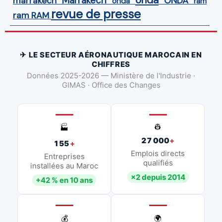
Marrakech
ONDA
marrakech
onda
ram
revue de presse
ram
RAM
✈ LE SECTEUR AÉRONAUTIQUE MAROCAIN EN
CHIFFRES
Données 2025-2026 — Ministère de l'Industrie ·
GIMAS · Office des Changes
👷
🏭
27 000
+
155
+
Emplois directs
Entreprises
qualifiés
installées au Maroc
×2 depuis 2014
+42 % en 10 ans
💰
🌍