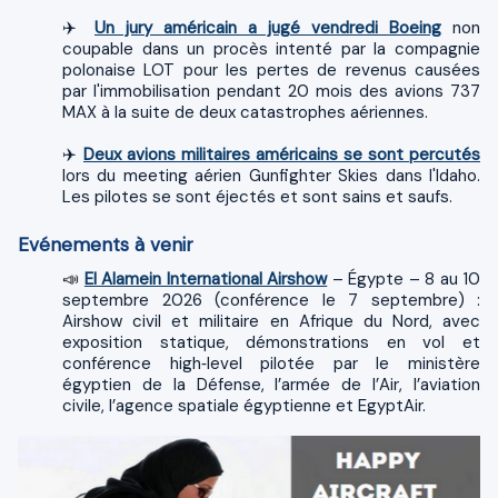
✈️
Un jury américain a jugé vendredi Boeing
non
coupable dans un procès intenté par la compagnie
polonaise LOT pour les pertes de revenus causées
par l'immobilisation pendant 20 mois des avions 737
MAX à la suite de deux catastrophes aériennes.
✈️
Deux avions militaires américains se sont percutés
lors du meeting aérien Gunfighter Skies dans l'Idaho.
Les pilotes se sont éjectés et sont sains et saufs.
Evénements à venir
El Alamein International Airshow
– Égypte – 8 au 10
📣
septembre 2026 (conférence le 7 septembre) :
Airshow civil et militaire en Afrique du Nord, avec
exposition statique, démonstrations en vol et
conférence high‑level pilotée par le ministère
égyptien de la Défense, l’armée de l’Air, l’aviation
civile, l’agence spatiale égyptienne et EgyptAir.