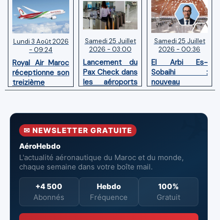
Samedi 25 Juillet
Samedi 25 Juillet
Lundi 3 Août 2026
2026 - 03:00
2026 - 00:36
- 09:24
Lancement du
El Arbi Es-
Royal Air Maroc
Pax Check dans
Sobaihi :
réceptionne son
les aéroports
nouveau
treizième
du Maroc
directeur à la
Boeing 787
tête de
Dreamliner
l’Aéroport
Mohammed V
✉ NEWSLETTER GRATUITE
de Casablanca
AéroHebdo
L'actualité aéronautique du Maroc et du monde,
chaque semaine dans votre boîte mail.
+4 500
Hebdo
100%
Abonnés
Fréquence
Gratuit