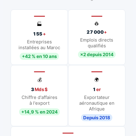
👷
🏭
27 000
+
155
+
Emplois directs
Entreprises
qualifiés
installées au Maroc
×2 depuis 2014
+42 % en 10 ans
💰
🌍
3
Mds $
1
er
Chiffre d'affaires
Exportateur
à l'export
aéronautique en
Afrique
+14,9 % en 2024
Depuis 2018