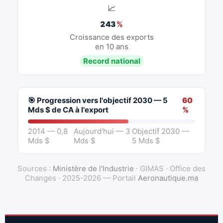
📈
243
%
Croissance des exports
en 10 ans
Record national
🎯 Progression vers l'objectif 2030 — 5
60
Mds $ de CA à l'export
%
2014 — 0,8
Aujourd'hui — 3
Objectif 2030 —
Mds $
Mds $
5 Mds $
Sources :
Ministère de l'Industrie
· GIMAS · Office des
Changes · 2025-2026 — Portail
Aeronautique.ma