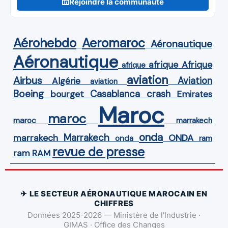
Rejoindre la communauté
Aérohebdo
Aeromaroc
Aéronautique
Aéronautique
Afrique
afrique
afrique
aviation
Airbus
Aviation
Algérie
aviation
Boeing
Casablanca
crash
bourget
Emirates
Maroc
maroc
maroc
marrakech
onda
Marrakech
ONDA
marrakech
onda
ram
revue de presse
ram
RAM
✈ LE SECTEUR AÉRONAUTIQUE MAROCAIN EN
CHIFFRES
Données 2025-2026 — Ministère de l'Industrie ·
GIMAS · Office des Changes