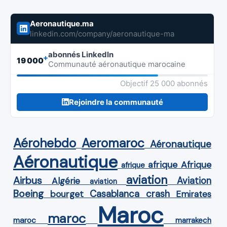
Aeronautique.ma
linkedin.com/company/aeronautique-ma
abonnés LinkedIn
+
19 000
Communauté aéronautique marocaine
Objectif 25 000 abonnés
Rejoindre la communauté
Aérohebdo
Aeromaroc
Aéronautique
Aéronautique
Afrique
afrique
afrique
aviation
Airbus
Aviation
Algérie
aviation
Boeing
Casablanca
crash
bourget
Emirates
Maroc
maroc
maroc
marrakech