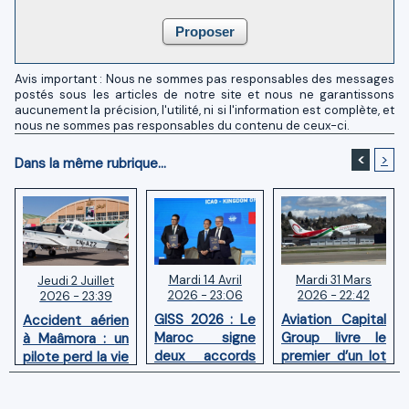
Avis important : Nous ne sommes pas responsables des messages
postés sous les articles de notre site et nous ne garantissons
aucunement la précision, l'utilité, ni si l'information est complète, et
nous ne sommes pas responsables du contenu de ceux-ci.
<
>
Dans la même rubrique...
Mardi 14 Avril
Mardi 31 Mars
Jeudi 2 Juillet
2026 - 23:06
2026 - 22:42
2026 - 23:39
GISS 2026 : Le
Aviation Capital
Accident aérien
Maroc signe
Group livre le
à Maâmora : un
deux accords
premier d’un lot
pilote perd la vie
avec l'OACI
de six Boeing
en combat
pour renforcer
737‑8 MAX
contre un