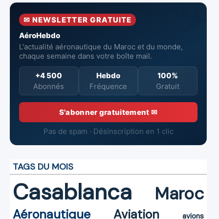
la surveillance
neufs à Royal Air
incendie
et la sécurité
Maroc
✉ NEWSLETTER GRATUITE
aériennes.
AéroHebdo
L'actualité aéronautique du Maroc et du monde,
chaque semaine dans votre boîte mail.
+4 500
Hebdo
100%
Abonnés
Fréquence
Gratuit
S'abonner gratuitement ✉
Pas de spam · Désinscription en 1 clic
TAGS DU MOIS
Casablanca
Maroc
Aéronautique
Aviation
avions