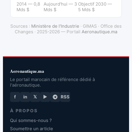
2014 — 0,8
Aujourd'hui — 3
Objectif 2030 —
Mds $
Mds $
5 Mds $
Sources :
Ministère de l'Industrie
· GIMAS · Office des
Changes · 2025-2026 — Portail
Aeronautique.ma
Aeronautique.ma
Le portail marocain de référence dédié à
l'aéronautique.
f
in
𝕏
▶
RSS
À PROPOS
Qui sommes-nous ?
Soumettre un article