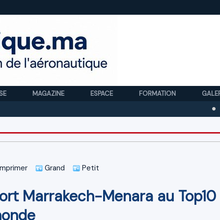
SE
MAGAZINE
ESPACE
FORMATION
GALE
Royal Ai
mprimer
Grand
Petit
oport Marrakech-Menara au Top10
monde