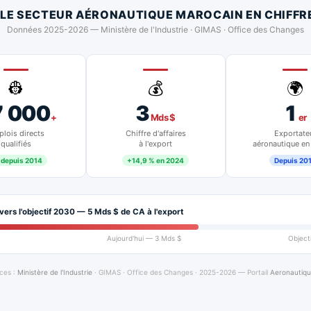
 LE SECTEUR AÉRONAUTIQUE MAROCAIN EN CHIFFR
Données 2025-2026 — Ministère de l'Industrie · GIMAS · Office des Changes
👷
💰
🌍
7 000
3
1
+
Mds $
er
lois directs
Chiffre d'affaires
Exportate
qualifiés
à l'export
aéronautique en
 depuis 2014
+14,9 % en 2024
Depuis 20
vers l'objectif 2030 — 5 Mds $ de CA à l'export
Aujourd'hui — 3 Mds $
Object
ces :
Ministère de l'Industrie
· GIMAS · Office des Changes · 2025-2026 — Portail
Aeronautiq