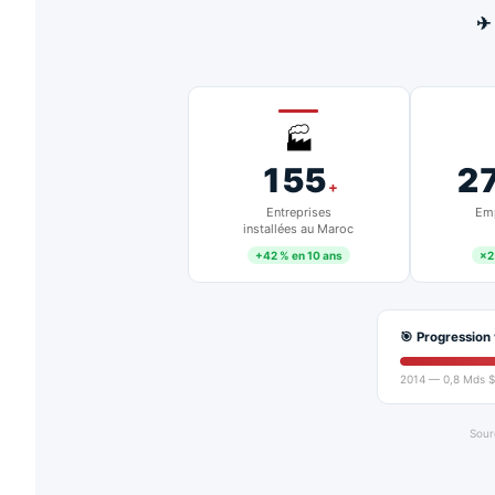
✈
🏭
155
2
+
Entreprises
Emp
installées au Maroc
+42 % en 10 ans
×2
🎯 Progression 
2014 — 0,8 Mds $
Sour