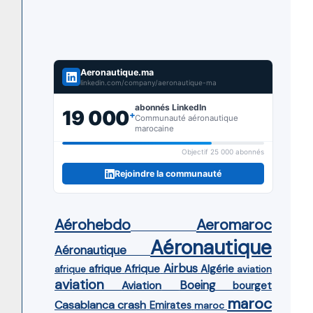
Aeronautique.ma
linkedin.com/company/aeronautique-ma
abonnés LinkedIn
19 000
+
Communauté aéronautique
marocaine
Objectif 25 000 abonnés
Rejoindre la communauté
Aérohebdo
Aeromaroc
Aéronautique
Aéronautique
Airbus
afrique
Afrique
Algérie
afrique
aviation
aviation
Aviation
Boeing
bourget
maroc
Casablanca
crash
Emirates
maroc