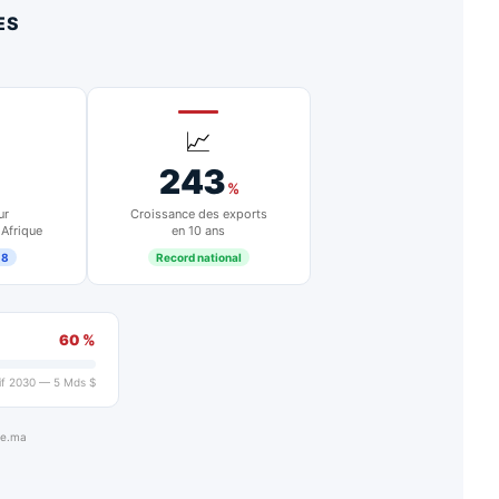
ES
📈
243
%
ur
Croissance des exports
 Afrique
en 10 ans
18
Record national
60 %
if 2030 — 5 Mds $
ue.ma