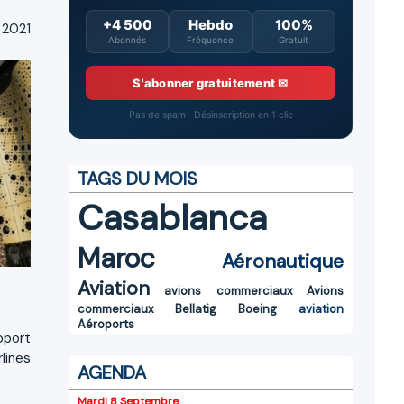
+4 500
Hebdo
100%
 2021
Abonnés
Fréquence
Gratuit
S'abonner gratuitement ✉
Pas de spam · Désinscription en 1 clic
TAGS DU MOIS
Casablanca
Maroc
Aéronautique
Aviation
avions commerciaux
Avions
commerciaux
Bellatig
Boeing
aviation
Aéroports
oport
lines
AGENDA
Mardi 8 Septembre