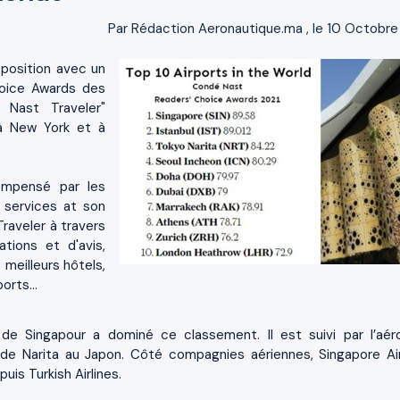
Par
Rédaction Aeronautique.ma
, le 10 Octobre
position avec un
hoice Awards des
 Nast Traveler"
 à New York et à
ompensé par les
s services at son
raveler à travers
tions et d'avis,
meilleurs hôtels,
orts...
 de Singapour a dominé ce classement. Il est suivi par l’aér
i de Narita au Japon. Côté compagnies aériennes, Singapore Air
puis Turkish Airlines.