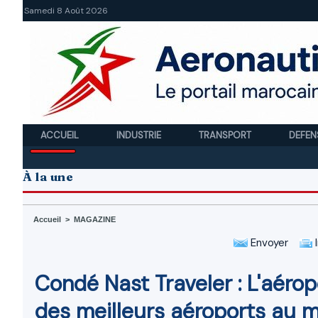
Samedi 8 Août 2026
ACCUEIL
INDUSTRIE
TRANSPORT
DEFEN
À la une
Accueil
>
MAGAZINE
Envoyer
I
Condé Nast Traveler : L'aér
des meilleurs aéroports au 