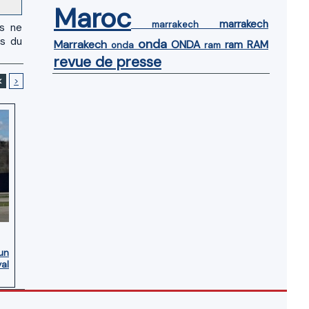
Maroc
marrakech
marrakech
us ne
es du
onda
Marrakech
ONDA
ram
RAM
onda
ram
revue de presse
<
>
’un
yal