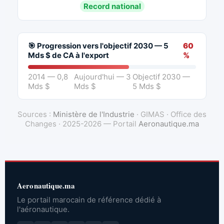
Record national
🎯 Progression vers l'objectif 2030 — 5
60
Mds $ de CA à l'export
%
2014 — 0,8
Aujourd'hui — 3
Objectif 2030 —
Mds $
Mds $
5 Mds $
Sources :
Ministère de l'Industrie
· GIMAS · Office des
Changes · 2025-2026 — Portail
Aeronautique.ma
Aeronautique.ma
Le portail marocain de référence dédié à
l'aéronautique.