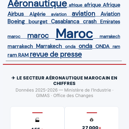
Aéronautique
Afrique
afrique
afrique
aviation
Airbus
Aviation
Algérie
aviation
Boeing
Casablanca
crash
bourget
Emirates
Maroc
maroc
maroc
marrakech
onda
Marrakech
ONDA
marrakech
onda
ram
revue de presse
ram
RAM
✈ LE SECTEUR AÉRONAUTIQUE MAROCAIN EN
CHIFFRES
Données 2025-2026 — Ministère de l'Industrie ·
GIMAS · Office des Changes
👷
🏭
27 000
+