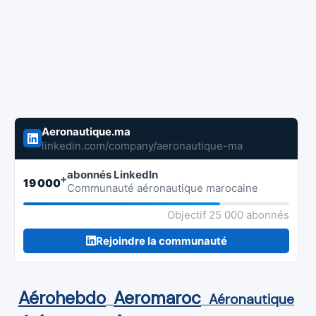
Aeronautique.ma
linkedin.com/company/aeronautique-ma
abonnés LinkedIn
+
19 000
Communauté aéronautique marocaine
Objectif 25 000 abonnés
Rejoindre la communauté
Aérohebdo
Aeromaroc
Aéronautique