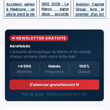
GISS 2026 : Le
Aviation Capital
Accident aérien
Maroc signe
Group livre le
à Maâmora : un
deux accords
premier d’un lot
pilote perd la vie
avec l'OACI
de six Boeing
en combat
pour renforcer
737‑8 MAX
contre un
la surveillance
neufs à Royal Air
incendie
et la sécurité
Maroc
✉ NEWSLETTER GRATUITE
aériennes.
AéroHebdo
L'actualité aéronautique du Maroc et du monde,
chaque semaine dans votre boîte mail.
+4 500
Hebdo
100%
Abonnés
Fréquence
Gratuit
S'abonner gratuitement ✉
Pas de spam · Désinscription en 1 clic