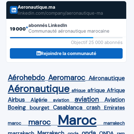
Aeronautique.ma
linkedin.com/company/aeronautique-ma
abonnés LinkedIn
+
19 000
Communauté aéronautique marocaine
Objectif 25 000 abonnés
Rejoindre la communauté
Aérohebdo
Aeromaroc
Aéronautique
Aéronautique
Afrique
afrique
afrique
aviation
Airbus
Aviation
Algérie
aviation
Boeing
Casablanca
crash
bourget
Emirates
Maroc
maroc
maroc
marrakech
onda
Marrakech
ONDA
marrakech
onda
ram