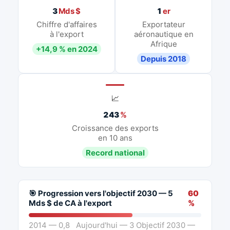
3
Mds $
1
er
Chiffre d'affaires
Exportateur
à l'export
aéronautique en
Afrique
+14,9 % en 2024
Depuis 2018
📈
243
%
Croissance des exports
en 10 ans
Record national
🎯 Progression vers l'objectif 2030 — 5
60
Mds $ de CA à l'export
%
2014 — 0,8
Aujourd'hui — 3
Objectif 2030 —