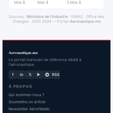
Mds $
Mds $
5 Mds $
Sources :
Ministère de l'Industrie
· GIMAS · Office des
Changes · 2025-2026 — Portail
Aeronautique.ma
Aeronautique.ma
Le portail marocain de référence dédié à
l'aéronautique.
f
in
𝕏
▶
RSS
À PROPOS
Qui sommes-nous ?
Soumettre un article
Newsletter AéroHebdo