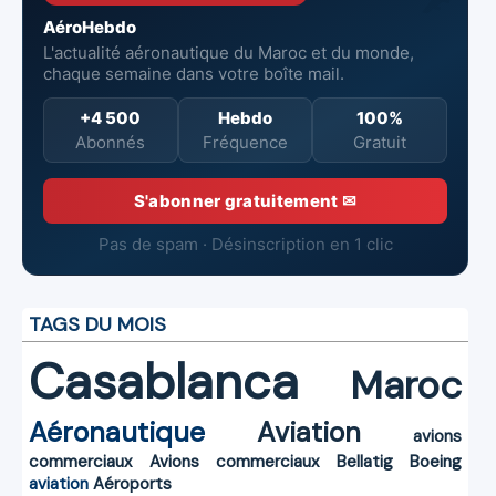
AéroHebdo
L'actualité aéronautique du Maroc et du monde,
chaque semaine dans votre boîte mail.
+4 500
Hebdo
100%
Abonnés
Fréquence
Gratuit
S'abonner gratuitement ✉
Pas de spam · Désinscription en 1 clic
TAGS DU MOIS
Casablanca
Maroc
Aéronautique
Aviation
avions
commerciaux
Avions commerciaux
Bellatig
Boeing
aviation
Aéroports