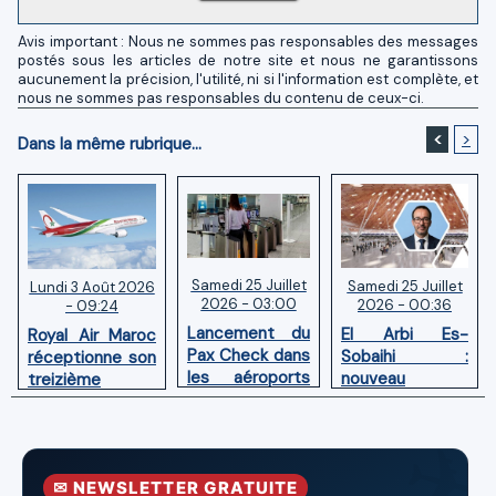
Avis important : Nous ne sommes pas responsables des messages
postés sous les articles de notre site et nous ne garantissons
aucunement la précision, l'utilité, ni si l'information est complète, et
nous ne sommes pas responsables du contenu de ceux-ci.
<
>
Dans la même rubrique...
Samedi 25 Juillet
Samedi 25 Juillet
Lundi 3 Août 2026
2026 - 03:00
2026 - 00:36
- 09:24
Lancement du
El Arbi Es-
Royal Air Maroc
Pax Check dans
Sobaihi :
réceptionne son
les aéroports
nouveau
treizième
du Maroc
directeur à la
Boeing 787
tête de
Dreamliner
l’Aéroport
Mohammed V
✉ NEWSLETTER GRATUITE
de Casablanca