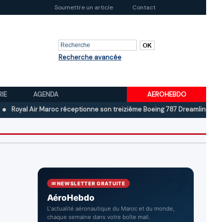
Soumettre un article
Contact
Recherche avancée
RIE
AGENDA
AEROHEBDO
 Air Maroc réceptionne son treizième Boeing 787 Dreamliner
Boeing a
✉ NEWSLETTER GRATUITE
AéroHebdo
L'actualité aéronautique du Maroc et du monde,
chaque semaine dans votre boîte mail.