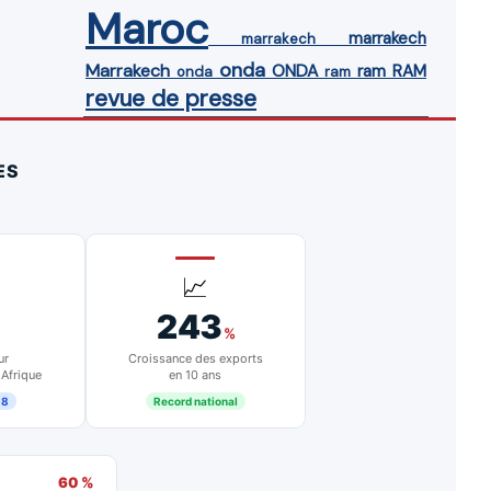
Maroc
marrakech
marrakech
onda
Marrakech
ONDA
ram
RAM
onda
ram
revue de presse
ES
📈
243
%
ur
Croissance des exports
 Afrique
en 10 ans
18
Record national
60 %