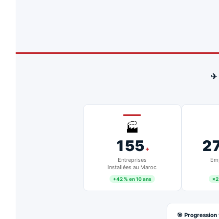
✈
🏭
155
2
+
Entreprises
Emp
installées au Maroc
+42 % en 10 ans
×2
🎯 Progression 