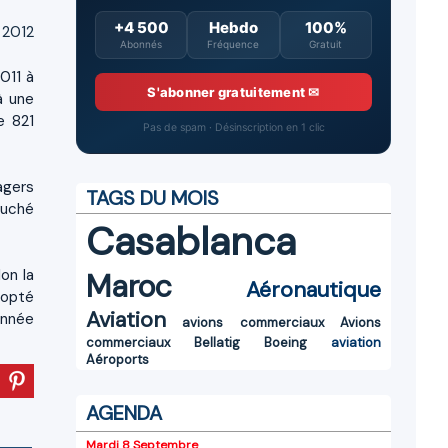
+4 500
Hebdo
100%
 2012
Abonnés
Fréquence
Gratuit
011 à
S'abonner gratuitement ✉
à une
e 821
Pas de spam · Désinscription en 1 clic
agers
TAGS DU MOIS
ouché
Casablanca
on la
Maroc
Aéronautique
 opté
Aviation
année
avions commerciaux
Avions
commerciaux
Bellatig
Boeing
aviation
Aéroports
AGENDA
Mardi 8 Septembre