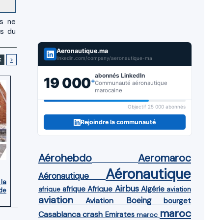
us ne
es du
Aeronautique.ma
linkedin.com/company/aeronautique-ma
<
>
abonnés LinkedIn
19 000
+
Communauté aéronautique
marocaine
Objectif 25 000 abonnés
Rejoindre la communauté
Aérohebdo
Aeromaroc
Aéronautique
Aéronautique
 la
Airbus
afrique
Afrique
Algérie
afrique
aviation
de
aviation
Aviation
Boeing
bourget
maroc
Casablanca
crash
Emirates
maroc