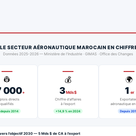
 LE SECTEUR AÉRONAUTIQUE MAROCAIN EN CHIFFR
Données 2025-2026 — Ministère de l'Industrie · GIMAS · Office des Changes
👷
💰
🌍
7 000
3
1
+
Mds $
er
lois directs
Chiffre d'affaires
Exportate
qualifiés
à l'export
aéronautique en
 depuis 2014
+14,9 % en 2024
Depuis 20
vers l'objectif 2030 — 5 Mds $ de CA à l'export