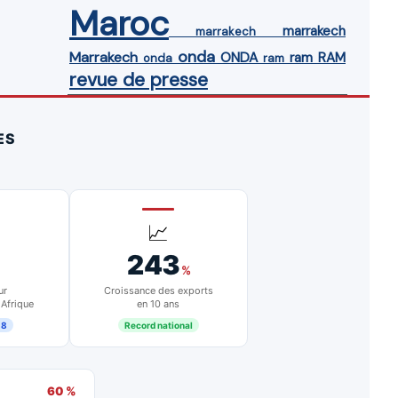
Maroc
marrakech
marrakech
onda
Marrakech
ONDA
ram
RAM
onda
ram
revue de presse
ES
📈
243
%
ur
Croissance des exports
 Afrique
en 10 ans
18
Record national
60 %