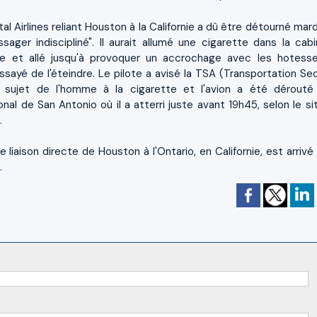
l Airlines reliant Houston à la Californie a dû être détourné mard
sager indiscipliné". Il aurait allumé une cigarette dans la cabi
dre et allé jusqu'à provoquer un accrochage avec les hotess
sayé de l'éteindre. Le pilote a avisé la TSA (Transportation Sec
u sujet de l'homme à la cigarette et l'avion a été dérouté
ional de San Antonio où il a atterri juste avant 19h45, selon le s
.
ne liaison directe de Houston à l'Ontario, en Californie, est arriv
.