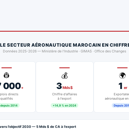
 LE SECTEUR AÉRONAUTIQUE MAROCAIN EN CHIFFR
Données 2025-2026 — Ministère de l'Industrie · GIMAS · Office des Changes
👷
💰
🌍
7 000
3
1
+
Mds $
er
lois directs
Chiffre d'affaires
Exportate
qualifiés
à l'export
aéronautique en
 depuis 2014
+14,9 % en 2024
Depuis 20
vers l'objectif 2030 — 5 Mds $ de CA à l'export