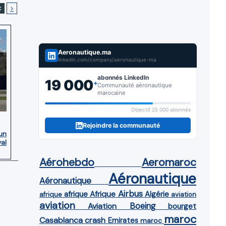
<
>
Aeronautique.ma
linkedin.com/company/aeronautique-ma
abonnés LinkedIn
19 000
+
Communauté aéronautique
marocaine
Objectif 25 000 abonnés
Rejoindre la communauté
’un
yal
Aérohebdo
Aeromaroc
Aéronautique
Aéronautique
Airbus
afrique
Afrique
Algérie
afrique
aviation
aviation
Aviation
Boeing
bourget
maroc
Casablanca
crash
Emirates
maroc