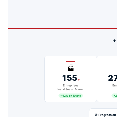
✈
🏭
155
2
+
Entreprises
Emp
installées au Maroc
+42 % en 10 ans
×2
🎯 Progression 