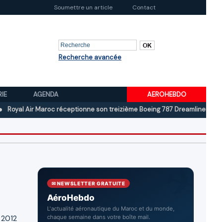
Soumettre un article
Contact
Recherche avancée
RIE
AGENDA
AEROHEBDO
Air Maroc réceptionne son treizième Boeing 787 Dreamliner
Boeing au
✉ NEWSLETTER GRATUITE
AéroHebdo
L'actualité aéronautique du Maroc et du monde,
 2012
chaque semaine dans votre boîte mail.