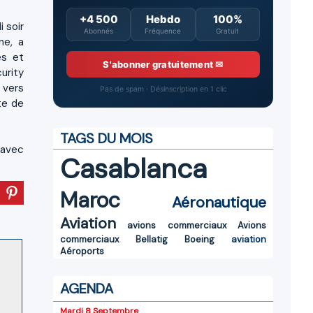
+4 500
Hebdo
100%
i soir
Abonnés
Fréquence
Gratuit
ne, a
es et
S'abonner gratuitement ✉
urity
 vers
Pas de spam · Désinscription en 1 clic
ite de
TAGS DU MOIS
é avec
Casablanca
Maroc
Aéronautique
Aviation
avions commerciaux
Avions
commerciaux
Bellatig
Boeing
aviation
Aéroports
AGENDA
Mardi 8 Septembre