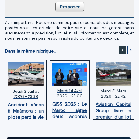
Avis important : Nous ne sommes pas responsables des messages
postés sous les articles de notre site et nous ne garantissons
aucunement la précision, l'utilité, ni si l'information est complète, et
nous ne sommes pas responsables du contenu de ceux-ci.
<
>
Dans la même rubrique...
Mardi 14 Avril
Mardi 31 Mars
Jeudi 2 Juillet
2026 - 23:06
2026 - 22:42
2026 - 23:39
GISS 2026 : Le
Aviation Capital
Accident aérien
Maroc signe
Group livre le
à Maâmora : un
deux accords
premier d’un lot
pilote perd la vie
avec l'OACI
de six Boeing
en combat
pour renforcer
737‑8 MAX
contre un
la surveillance
neufs à Royal Air
incendie