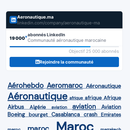
Aeronautique.ma
linkedin.com/company/aeronautique-ma
abonnés LinkedIn
+
19 000
Communauté aéronautique marocaine
Objectif 25 000 abonnés
Rejoindre la communauté
Aérohebdo
Aeromaroc
Aéronautique
Aéronautique
Afrique
afrique
afrique
aviation
Airbus
Aviation
Algérie
aviation
Boeing
Casablanca
crash
bourget
Emirates
Maroc
maroc
maroc
marrakech