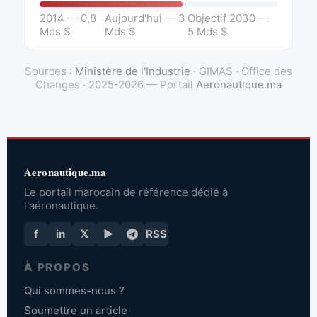
2014 — 0,8
Aujourd'hui — 3
Objectif 2030 —
Mds $
Mds $
5 Mds $
Sources :
Ministère de l'Industrie
· GIMAS · Office des
Changes · 2025-2026 — Portail
Aeronautique.ma
Aeronautique.ma
Le portail marocain de référence dédié à
l'aéronautique.
f
in
𝕏
▶
RSS
À PROPOS
Qui sommes-nous ?
Soumettre un article