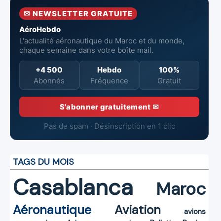
et la sécurité
Maroc
✉ NEWSLETTER GRATUITE
aériennes.
AéroHebdo
L'actualité aéronautique du Maroc et du monde,
chaque semaine dans votre boîte mail.
+4 500
Hebdo
100%
Abonnés
Fréquence
Gratuit
S'abonner gratuitement ✉
Pas de spam · Désinscription en 1 clic
TAGS DU MOIS
Casablanca
Maroc
Aéronautique
Aviation
avions