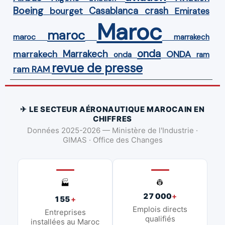
Boeing
Casablanca
crash
bourget
Emirates
Maroc
maroc
maroc
marrakech
onda
Marrakech
ONDA
marrakech
onda
ram
revue de presse
ram
RAM
✈ LE SECTEUR AÉRONAUTIQUE MAROCAIN EN
CHIFFRES
Données 2025-2026 — Ministère de l'Industrie ·
GIMAS · Office des Changes
👷
🏭
27 000
+
155
+
Emplois directs
Entreprises
qualifiés
installées au Maroc