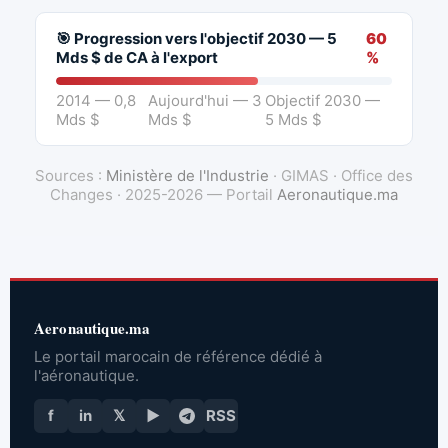
🎯 Progression vers l'objectif 2030 — 5
60
Mds $ de CA à l'export
%
2014 — 0,8
Aujourd'hui — 3
Objectif 2030 —
Mds $
Mds $
5 Mds $
Sources :
Ministère de l'Industrie
· GIMAS · Office des
Changes · 2025-2026 — Portail
Aeronautique.ma
Aeronautique.ma
Le portail marocain de référence dédié à
l'aéronautique.
f
in
𝕏
▶
RSS