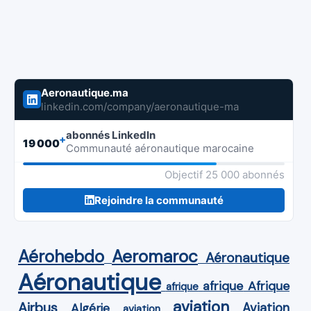
Aeronautique.ma
linkedin.com/company/aeronautique-ma
abonnés LinkedIn
+
19 000
Communauté aéronautique marocaine
Objectif 25 000 abonnés
Rejoindre la communauté
Aérohebdo
Aeromaroc
Aéronautique
Aéronautique
Afrique
afrique
afrique
aviation
Airbus
Aviation
Algérie
aviation