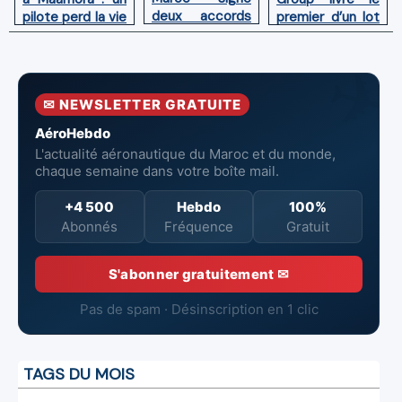
deux accords
premier d’un lot
pilote perd la vie
avec l'OACI
de six Boeing
en combat
pour renforcer
737‑8 MAX
contre un
la surveillance
neufs à Royal Air
incendie
et la sécurité
Maroc
✉ NEWSLETTER GRATUITE
aériennes.
AéroHebdo
L'actualité aéronautique du Maroc et du monde,
chaque semaine dans votre boîte mail.
+4 500
Hebdo
100%
Abonnés
Fréquence
Gratuit
S'abonner gratuitement ✉
Pas de spam · Désinscription en 1 clic
TAGS DU MOIS