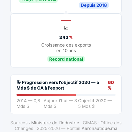
Depuis 2018
📈
243
%
Croissance des exports
en 10 ans
Record national
🎯 Progression vers l'objectif 2030 — 5
60
Mds $ de CA à l'export
%
2014 — 0,8
Aujourd'hui — 3
Objectif 2030 —
Mds $
Mds $
5 Mds $
Sources :
Ministère de l'Industrie
· GIMAS · Office des
Changes · 2025-2026 — Portail
Aeronautique.ma