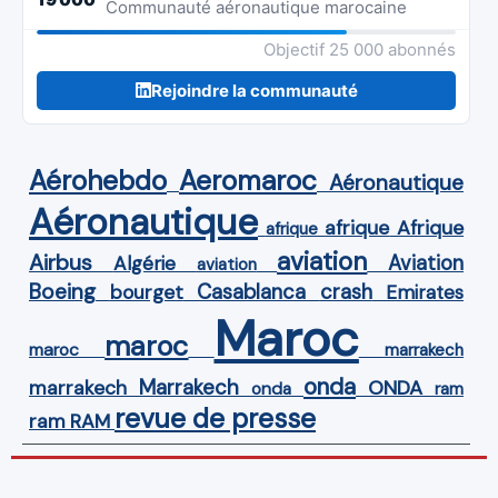
Communauté aéronautique marocaine
Objectif 25 000 abonnés
Rejoindre la communauté
Aérohebdo
Aeromaroc
Aéronautique
Aéronautique
Afrique
afrique
afrique
aviation
Airbus
Aviation
Algérie
aviation
Boeing
Casablanca
crash
bourget
Emirates
Maroc
maroc
maroc
marrakech
onda
Marrakech
ONDA
marrakech
onda
ram
revue de presse
ram
RAM