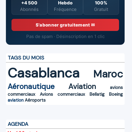
+4 500
Hebdo
100%
Abonnés
Fréquence
Gratuit
S'abonner gratuitement ✉
Pas de spam · Désinscription en 1 clic
TAGS DU MOIS
Casablanca
Maroc
Aéronautique
Aviation
avions
commerciaux
Avions commerciaux
Bellatig
Boeing
aviation
Aéroports
AGENDA