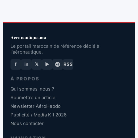
Aeronautique.ma
Le portail marocain de référence dédié à
l'aéronautique.
f
in
𝕏
▶
RSS
À PROPOS
Qui sommes-nous ?
Soumettre un article
Newsletter AéroHebdo
Publicité / Media Kit 2026
Nous contacter