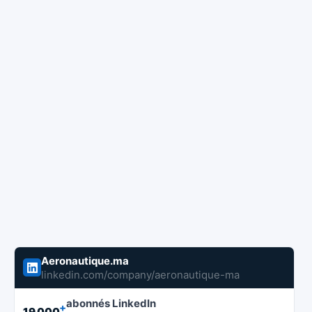
Aeronautique.ma
linkedin.com/company/aeronautique-ma
abonnés LinkedIn
+
19 000