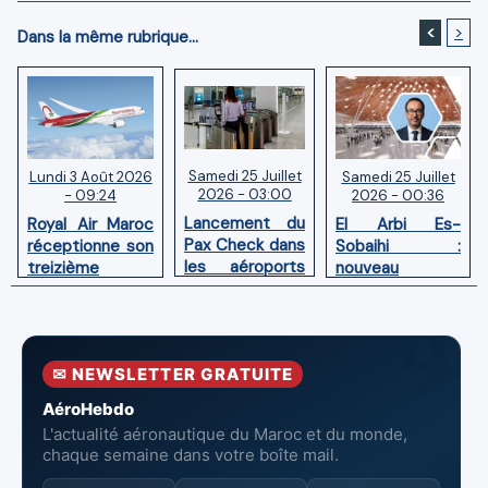
<
>
Dans la même rubrique...
Samedi 25 Juillet
Samedi 25 Juillet
Lundi 3 Août 2026
2026 - 03:00
2026 - 00:36
- 09:24
Lancement du
El Arbi Es-
Royal Air Maroc
Pax Check dans
Sobaihi :
réceptionne son
les aéroports
nouveau
treizième
du Maroc
directeur à la
Boeing 787
tête de
Dreamliner
l’Aéroport
Mohammed V
✉ NEWSLETTER GRATUITE
de Casablanca
AéroHebdo
L'actualité aéronautique du Maroc et du monde,
chaque semaine dans votre boîte mail.