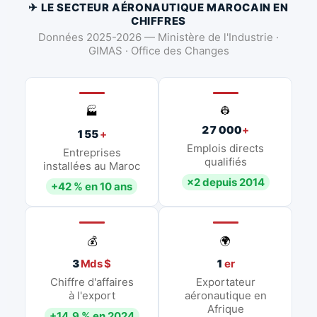
✈ LE SECTEUR AÉRONAUTIQUE MAROCAIN EN
CHIFFRES
Données 2025-2026 — Ministère de l'Industrie ·
GIMAS · Office des Changes
👷
🏭
27 000
+
155
+
Emplois directs
Entreprises
qualifiés
installées au Maroc
×2 depuis 2014
+42 % en 10 ans
💰
🌍
3
Mds $
1
er
Chiffre d'affaires
Exportateur
à l'export
aéronautique en
Afrique
+14,9 % en 2024