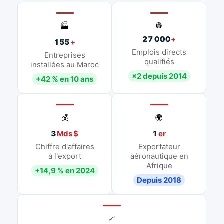
👷
🏭
27 000
+
155
+
Emplois directs
Entreprises
qualifiés
installées au Maroc
×2 depuis 2014
+42 % en 10 ans
💰
🌍
3
Mds $
1
er
Chiffre d'affaires
Exportateur
à l'export
aéronautique en
Afrique
+14,9 % en 2024
Depuis 2018
📈