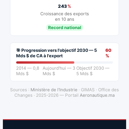
243
%
Croissance des exports
en 10 ans
Record national
🎯 Progression vers l'objectif 2030 — 5
60
Mds $ de CA à l'export
%
2014 — 0,8
Aujourd'hui — 3
Objectif 2030 —
Mds $
Mds $
5 Mds $
Sources :
Ministère de l'Industrie
· GIMAS · Office des
Changes · 2025-2026 — Portail
Aeronautique.ma