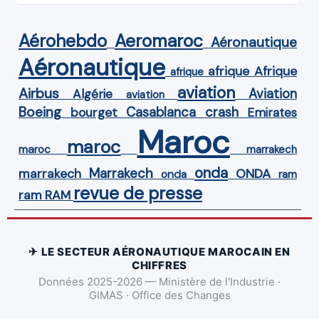
Aérohebdo
Aeromaroc
Aéronautique
Aéronautique
Afrique
afrique
afrique
aviation
Airbus
Aviation
Algérie
aviation
Boeing
Casablanca
crash
bourget
Emirates
Maroc
maroc
maroc
marrakech
onda
Marrakech
ONDA
marrakech
onda
ram
revue de presse
ram
RAM
✈ LE SECTEUR AÉRONAUTIQUE MAROCAIN EN
CHIFFRES
Données 2025-2026 — Ministère de l'Industrie ·
GIMAS · Office des Changes