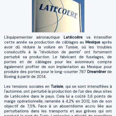
L'équipementier aéronautique
Latécoère
va intensifier
cette année sa production de câblages au
Mexique
après
avoir dû réduire la voilure en Tunisie, où les troubles
consécutifs à la "révolution de jasmin" ont fortement
perturbé sa production. Le fabricant de fuselages, de
portes et de câblages pour les avionneurs compte
également profiter de son implantation au Mexique pour
produire des portes pour le long-courrier 787
Dreamliner
de
Boeing à partir de 2014.
Les tensions sociales en
Tunisie
, qui se sont intensifiées à
l'automne, ont perturbé la production de l'un des deux sites
de Latécoère dans le pays. Cela lui a coûté 3,6 points de
marge opérationnelle, ramenée à 4,2% en 2012, loin de son
objectif de 7,5%. Face à un absentéisme accru liée aux
perturbations dans les transports et aux grèves qui ont
paralysé le port de Tunis, Latécoère a décidé de transférer