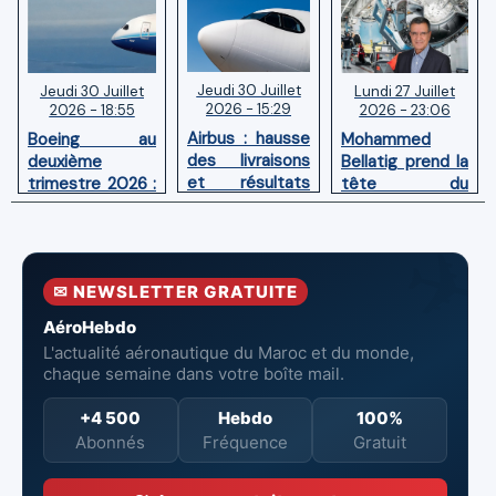
Jeudi 30 Juillet
Lundi 27 Juillet
Jeudi 30 Juillet
2026 - 15:29
2026 - 23:06
2026 - 18:55
Airbus : hausse
Mohammed
Boeing au
des livraisons
Bellatig prend la
deuxième
et résultats
tête du
trimestre 2026 :
financiers
Groupement
Chiffre d'affaires
solides au
des Industries
en hausse,
premier
Marocaines
pertes nettes
semestre 2026
Aéronautiques
réduites
✉ NEWSLETTER GRATUITE
et Spatiales
AéroHebdo
L'actualité aéronautique du Maroc et du monde,
chaque semaine dans votre boîte mail.
+4 500
Hebdo
100%
Abonnés
Fréquence
Gratuit