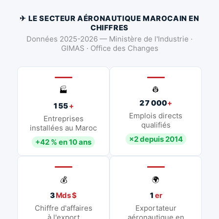
✈ LE SECTEUR AÉRONAUTIQUE MAROCAIN EN
CHIFFRES
Données 2025-2026 — Ministère de l'Industrie ·
GIMAS · Office des Changes
👷
🏭
27 000
+
155
+
Emplois directs
Entreprises
qualifiés
installées au Maroc
×2 depuis 2014
+42 % en 10 ans
💰
🌍
3
Mds $
1
er
Chiffre d'affaires
Exportateur
à l'export
aéronautique en