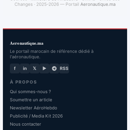
Changes · 2025-2026 — Portail
Aeronautique.ma
Aeronautique.ma
Le portail marocain de référence dédié à
l'aéronautique.
f
in
𝕏
▶
RSS
À PROPOS
Qui sommes-nous ?
Soumettre un article
Newsletter AéroHebdo
Publicité / Media Kit 2026
Nous contacter