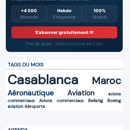
+4 500
Hebdo
100%
Abonnés
Fréquence
Gratuit
S'abonner gratuitement ✉
Pas de spam · Désinscription en 1 clic
TAGS DU MOIS
Casablanca
Maroc
Aéronautique
Aviation
avions
commerciaux
Avions commerciaux
Bellatig
Boeing
aviation
Aéroports
AGENDA