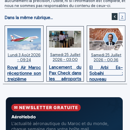
aucunement la précision, l'utilité, ni si l'information est complète, et
nous ne sommes pas responsables du contenu de ceux-ci.
<
>
Dans la même rubrique...
Samedi 25 Juillet
Samedi 25 Juillet
Lundi 3 Août 2026
2026 - 03:00
2026 - 00:36
- 09:24
Lancement du
El Arbi Es-
Royal Air Maroc
Pax Check dans
Sobaihi :
réceptionne son
les aéroports
nouveau
treizième
du Maroc
directeur à la
Boeing 787
tête de
Dreamliner
l’Aéroport
Mohammed V
✉ NEWSLETTER GRATUITE
de Casablanca
AéroHebdo
L'actualité aéronautique du Maroc et du monde,
chaque semaine dans votre boîte mail.