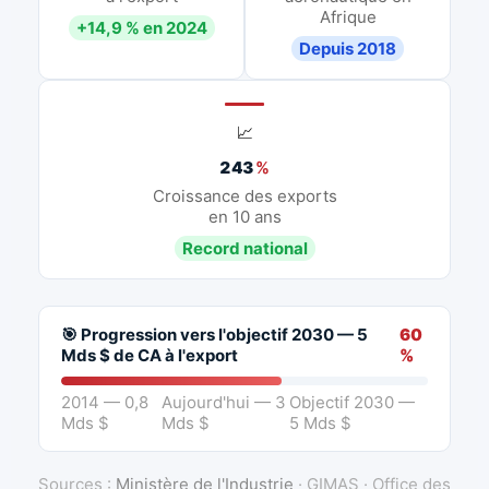
Afrique
+14,9 % en 2024
Depuis 2018
📈
243
%
Croissance des exports
en 10 ans
Record national
🎯 Progression vers l'objectif 2030 — 5
60
Mds $ de CA à l'export
%
2014 — 0,8
Aujourd'hui — 3
Objectif 2030 —
Mds $
Mds $
5 Mds $
Sources :
Ministère de l'Industrie
· GIMAS · Office des