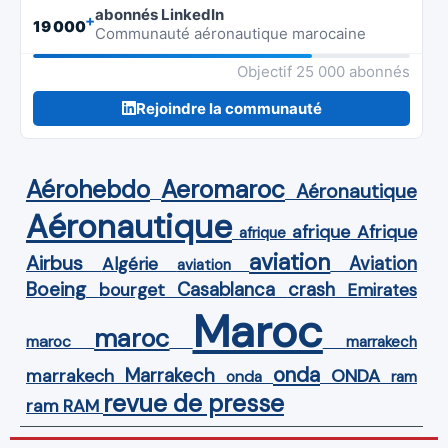
abonnés LinkedIn
+
19 000
Communauté aéronautique marocaine
Objectif 25 000 abonnés
Rejoindre la communauté
Aérohebdo
Aeromaroc
Aéronautique
Aéronautique
Afrique
afrique
afrique
aviation
Airbus
Aviation
Algérie
aviation
Boeing
Casablanca
crash
bourget
Emirates
Maroc
maroc
maroc
marrakech
onda
Marrakech
ONDA
marrakech
onda
ram
revue de presse
ram
RAM