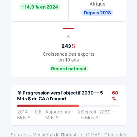
Afrique
+14,9 % en 2024
Depuis 2018
📈
243
%
Croissance des exports
en 10 ans
Record national
🎯 Progression vers l'objectif 2030 — 5
60
Mds $ de CA à l'export
%
2014 — 0,8
Aujourd'hui — 3
Objectif 2030 —
Mds $
Mds $
5 Mds $
Sources :
Ministère de l'Industrie
· GIMAS · Office des