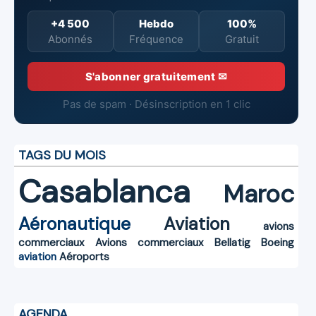
+4 500
Hebdo
100%
Abonnés
Fréquence
Gratuit
S'abonner gratuitement ✉
Pas de spam · Désinscription en 1 clic
TAGS DU MOIS
Casablanca
Maroc
Aéronautique
Aviation
avions
commerciaux
Avions commerciaux
Bellatig
Boeing
aviation
Aéroports
AGENDA