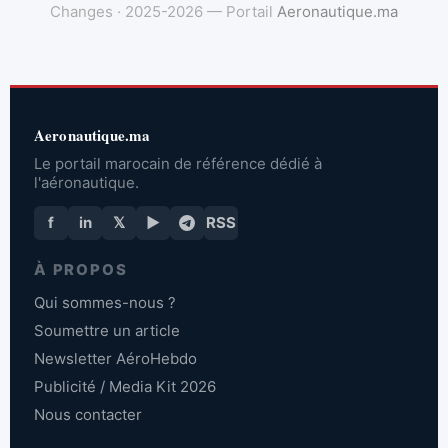
Changes · 2025-2026 — Portail
Aeronautique.ma
Aeronautique.ma
Le portail marocain de référence dédié à
l'aéronautique.
f
in
𝕏
▶
RSS
À PROPOS
Qui sommes-nous ?
Soumettre un article
Newsletter AéroHebdo
Publicité / Media Kit 2026
Nous contacter