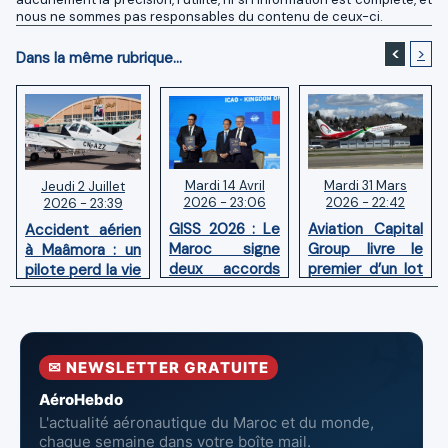
nous ne sommes pas responsables du contenu de ceux-ci.
<
>
Dans la même rubrique...
Mardi 14 Avril
Mardi 31 Mars
Jeudi 2 Juillet
2026 - 23:06
2026 - 22:42
2026 - 23:39
GISS 2026 : Le
Aviation Capital
Accident aérien
Maroc signe
Group livre le
à Maâmora : un
deux accords
premier d’un lot
pilote perd la vie
avec l'OACI
de six Boeing
en combat
pour renforcer
737‑8 MAX
contre un
la surveillance
neufs à Royal Air
incendie
et la sécurité
Maroc
✉ NEWSLETTER GRATUITE
aériennes.
AéroHebdo
L'actualité aéronautique du Maroc et du monde,
chaque semaine dans votre boîte mail.