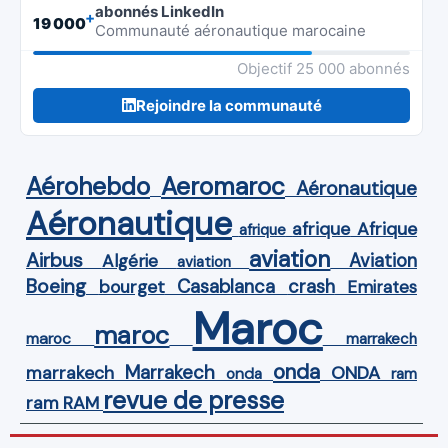
abonnés LinkedIn
+
19 000
Communauté aéronautique marocaine
Objectif 25 000 abonnés
Rejoindre la communauté
Aérohebdo
Aeromaroc
Aéronautique
Aéronautique
Afrique
afrique
afrique
aviation
Airbus
Aviation
Algérie
aviation
Boeing
Casablanca
crash
bourget
Emirates
Maroc
maroc
maroc
marrakech
onda
Marrakech
ONDA
marrakech
onda
ram
revue de presse
ram
RAM