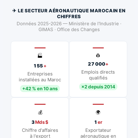
✈ LE SECTEUR AÉRONAUTIQUE MAROCAIN EN
CHIFFRES
Données 2025-2026 — Ministère de l'Industrie ·
GIMAS · Office des Changes
👷
🏭
27 000
+
155
+
Emplois directs
Entreprises
qualifiés
installées au Maroc
×2 depuis 2014
+42 % en 10 ans
💰
🌍
3
Mds $
1
er
Chiffre d'affaires
Exportateur
à l'export
aéronautique en