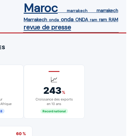
Maroc
marrakech
marrakech
onda
Marrakech
ONDA
ram
RAM
onda
ram
revue de presse
ES
📈
243
%
ur
Croissance des exports
 Afrique
en 10 ans
18
Record national
60 %