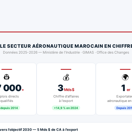
 LE SECTEUR AÉRONAUTIQUE MAROCAIN EN CHIFFR
Données 2025-2026 — Ministère de l'Industrie · GIMAS · Office des Changes
👷
💰
🌍
7 000
3
1
+
Mds $
er
lois directs
Chiffre d'affaires
Exportate
qualifiés
à l'export
aéronautique en
 depuis 2014
+14,9 % en 2024
Depuis 20
vers l'objectif 2030 — 5 Mds $ de CA à l'export