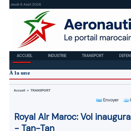
Jeudi 6 Août 2026
ACCUEIL
INDUSTRIE
TRANSPORT
DEFEN
À la une
Accueil
>
TRANSPORT
Envoyer
I
Royal AIr Maroc: Vol inaugur
- Tan-Tan