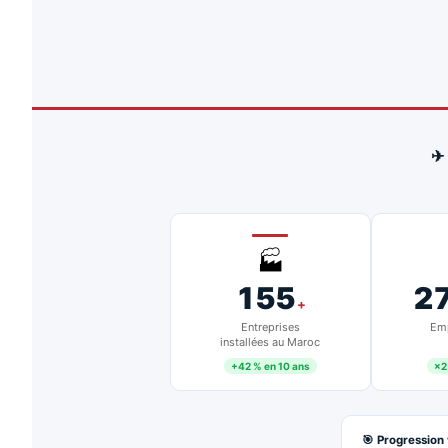
✈
🏭
155
2
+
Entreprises
Emp
installées au Maroc
+42 % en 10 ans
×2
🎯 Progression 