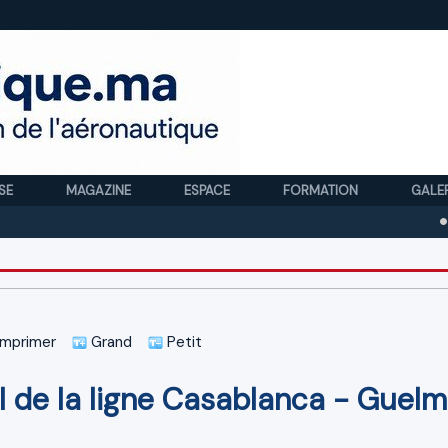
SE
MAGAZINE
ESPACE
FORMATION
GALE
Royal 
mprimer
Grand
Petit
al de la ligne Casablanca - Guel