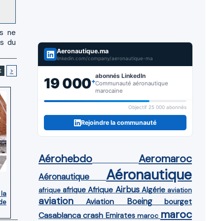
us ne
es du
Aeronautique.ma
linkedin.com/company/aeronautique-ma
<
>
abonnés LinkedIn
19 000
+
Communauté aéronautique
marocaine
Objectif 25 000 abonnés
Rejoindre la communauté
Aérohebdo
Aeromaroc
Aéronautique
Aéronautique
Airbus
afrique
Afrique
Algérie
afrique
aviation
 la
aviation
Aviation
Boeing
bourget
de
maroc
Casablanca
crash
Emirates
maroc