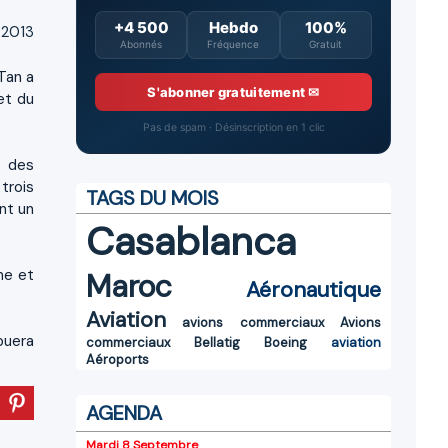
+4 500
Hebdo
100%
 2013
Abonnés
Fréquence
Gratuit
-Tan a
S'abonner gratuitement ✉
et du
Pas de spam · Désinscription en 1 clic
s des
trois
TAGS DU MOIS
nt un
Casablanca
ne et
Maroc
Aéronautique
Aviation
avions commerciaux
Avions
buera
commerciaux
Bellatig
Boeing
aviation
Aéroports
AGENDA
Mardi 8 Septembre