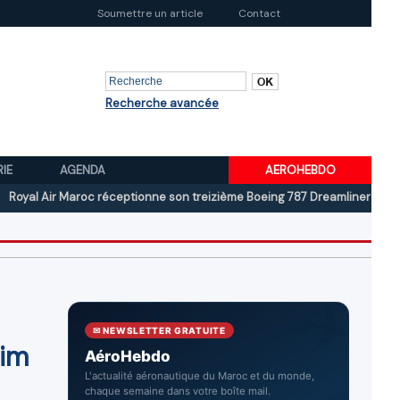
Soumettre un article
Contact
Recherche avancée
RIE
AGENDA
AEROHEBDO
Air Maroc réceptionne son treizième Boeing 787 Dreamliner
Boeing au
✉ NEWSLETTER GRATUITE
mim
AéroHebdo
L'actualité aéronautique du Maroc et du monde,
chaque semaine dans votre boîte mail.