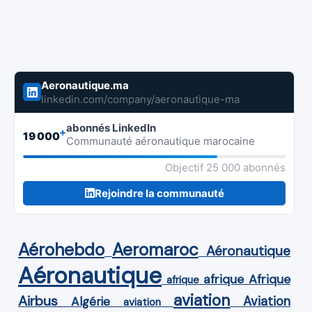
Aeronautique.ma
linkedin.com/company/aeronautique-ma
abonnés LinkedIn
+
19 000
Communauté aéronautique marocaine
Objectif 25 000 abonnés
Rejoindre la communauté
Aérohebdo
Aeromaroc
Aéronautique
Aéronautique
Afrique
afrique
afrique
aviation
Airbus
Aviation
Algérie
aviation