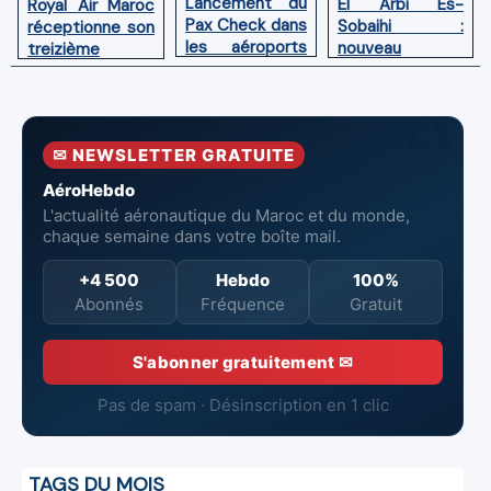
Lancement du
El Arbi Es-
Royal Air Maroc
Pax Check dans
Sobaihi :
réceptionne son
les aéroports
nouveau
treizième
du Maroc
directeur à la
Boeing 787
tête de
Dreamliner
l’Aéroport
Mohammed V
✉ NEWSLETTER GRATUITE
de Casablanca
AéroHebdo
L'actualité aéronautique du Maroc et du monde,
chaque semaine dans votre boîte mail.
+4 500
Hebdo
100%
Abonnés
Fréquence
Gratuit
S'abonner gratuitement ✉
Pas de spam · Désinscription en 1 clic
TAGS DU MOIS