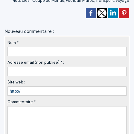
Mots clés
:
Coupe du Monde
,
Football
,
Maroc
,
Transport
,
Voyage
Nouveau commentaire :
Nom * :
Adresse email (non publiée) * :
Site web :
Commentaire * :