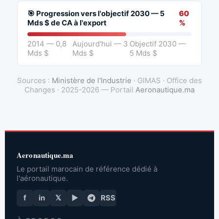
🎯 Progression vers l'objectif 2030 — 5
60
Mds $ de CA à l'export
%
2014 — 0,8
Aujourd'hui — 3
Objectif 2030 —
Mds $
Mds $
5 Mds $
Sources :
Ministère de l'Industrie
· GIMAS · Office des
Changes · 2025-2026 — Portail
Aeronautique.ma
Aeronautique.ma
Le portail marocain de référence dédié à
l'aéronautique.
f
in
𝕏
▶
RSS