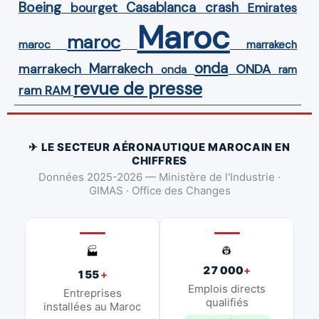
Boeing
Casablanca
crash
bourget
Emirates
Maroc
maroc
maroc
marrakech
onda
Marrakech
ONDA
marrakech
onda
ram
revue de presse
ram
RAM
✈ LE SECTEUR AÉRONAUTIQUE MAROCAIN EN
CHIFFRES
Données 2025-2026 — Ministère de l'Industrie ·
GIMAS · Office des Changes
👷
🏭
27 000
+
155
+
Emplois directs
Entreprises
qualifiés
installées au Maroc