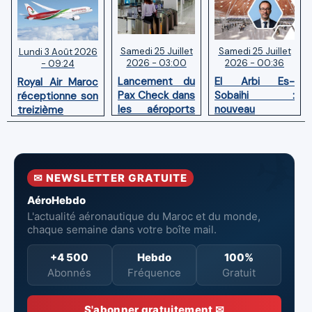
Samedi 25 Juillet
Samedi 25 Juillet
Lundi 3 Août 2026
2026 - 03:00
2026 - 00:36
- 09:24
Lancement du
El Arbi Es-
Royal Air Maroc
Pax Check dans
Sobaihi :
réceptionne son
les aéroports
nouveau
treizième
du Maroc
directeur à la
Boeing 787
tête de
Dreamliner
l’Aéroport
Mohammed V
✉ NEWSLETTER GRATUITE
de Casablanca
AéroHebdo
L'actualité aéronautique du Maroc et du monde,
chaque semaine dans votre boîte mail.
+4 500
Hebdo
100%
Abonnés
Fréquence
Gratuit
S'abonner gratuitement ✉