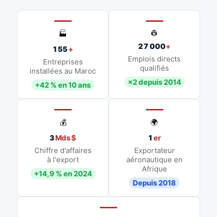
👷
🏭
27 000
+
155
+
Emplois directs
Entreprises
qualifiés
installées au Maroc
×2 depuis 2014
+42 % en 10 ans
💰
🌍
3
Mds $
1
er
Chiffre d'affaires
Exportateur
à l'export
aéronautique en
Afrique
+14,9 % en 2024
Depuis 2018