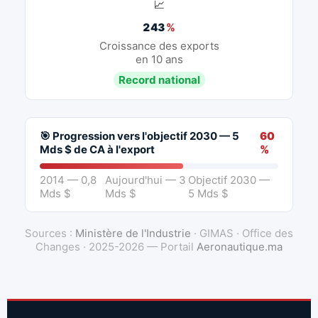
📈
243
%
Croissance des exports
en 10 ans
Record national
🎯 Progression vers l'objectif 2030 — 5
60
Mds $ de CA à l'export
%
2014 — 0,8
Aujourd'hui — 3
Objectif 2030 —
Mds $
Mds $
5 Mds $
Sources :
Ministère de l'Industrie
· GIMAS · Office des
Changes · 2025-2026 — Portail
Aeronautique.ma