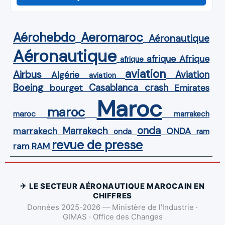
Aérohebdo
Aeromaroc
Aéronautique
Aéronautique
Afrique
afrique
afrique
aviation
Airbus
Aviation
Algérie
aviation
Boeing
Casablanca
crash
bourget
Emirates
Maroc
maroc
maroc
marrakech
onda
Marrakech
ONDA
marrakech
onda
ram
revue de presse
ram
RAM
✈ LE SECTEUR AÉRONAUTIQUE MAROCAIN EN
CHIFFRES
Données 2025-2026 — Ministère de l'Industrie ·
GIMAS · Office des Changes