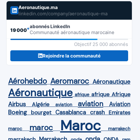
Aeronautique.ma
linkedin.com/company/aeronautique-ma
abonnés LinkedIn
+
19 000
Communauté aéronautique marocaine
Objectif 25 000 abonnés
Rejoindre la communauté
Aérohebdo
Aeromaroc
Aéronautique
Aéronautique
Afrique
afrique
afrique
aviation
Airbus
Aviation
Algérie
aviation
Boeing
Casablanca
crash
bourget
Emirates
Maroc
maroc
maroc
marrakech
onda
Marrakech
ONDA
marrakech
onda
ram