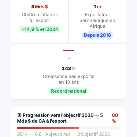
3
Mds $
1
er
Chiffre d'affaires
Exportateur
à l'export
aéronautique en
Afrique
+14,9 % en 2024
Depuis 2018
📈
243
%
Croissance des exports
en 10 ans
Record national
🎯 Progression vers l'objectif 2030 — 5
60
Mds $ de CA à l'export
%
2014 — 0,8
Aujourd'hui — 3
Objectif 2030 —