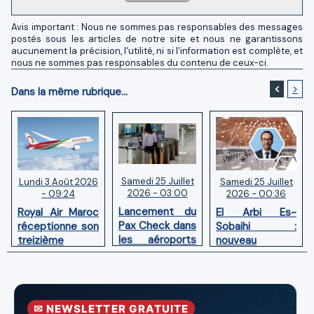
Avis important : Nous ne sommes pas responsables des messages
postés sous les articles de notre site et nous ne garantissons
aucunement la précision, l'utilité, ni si l'information est complète, et
nous ne sommes pas responsables du contenu de ceux-ci.
<
>
Dans la même rubrique...
Samedi 25 Juillet
Samedi 25 Juillet
Lundi 3 Août 2026
2026 - 03:00
2026 - 00:36
- 09:24
Lancement du
El Arbi Es-
Royal Air Maroc
Pax Check dans
Sobaihi :
réceptionne son
les aéroports
nouveau
treizième
du Maroc
directeur à la
Boeing 787
tête de
Dreamliner
l’Aéroport
Mohammed V
✉ NEWSLETTER GRATUITE
de Casablanca