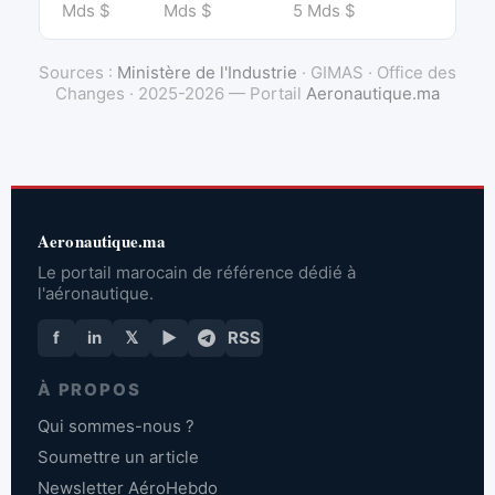
Mds $
Mds $
5 Mds $
Sources :
Ministère de l'Industrie
· GIMAS · Office des
Changes · 2025-2026 — Portail
Aeronautique.ma
Aeronautique.ma
Le portail marocain de référence dédié à
l'aéronautique.
f
in
𝕏
▶
RSS
À PROPOS
Qui sommes-nous ?
Soumettre un article
Newsletter AéroHebdo