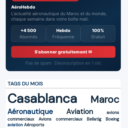
AéroHebdo
L'actualité aéronautique du Maroc et du monde,
chaque semaine dans votre boîte mail.
+4 500
Hebdo
100%
Abonnés
Fréquence
Gratuit
S'abonner gratuitement ✉
Pas de spam · Désinscription en 1 clic
TAGS DU MOIS
Casablanca
Maroc
Aéronautique
Aviation
avions
commerciaux
Avions commerciaux
Bellatig
Boeing
aviation
Aéroports