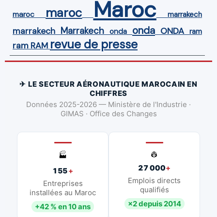
Maroc
maroc
maroc
marrakech
onda
Marrakech
ONDA
marrakech
onda
ram
revue de presse
ram
RAM
✈ LE SECTEUR AÉRONAUTIQUE MAROCAIN EN
CHIFFRES
Données 2025-2026 — Ministère de l'Industrie ·
GIMAS · Office des Changes
👷
🏭
27 000
+
155
+
Emplois directs
Entreprises
qualifiés
installées au Maroc
×2 depuis 2014
+42 % en 10 ans