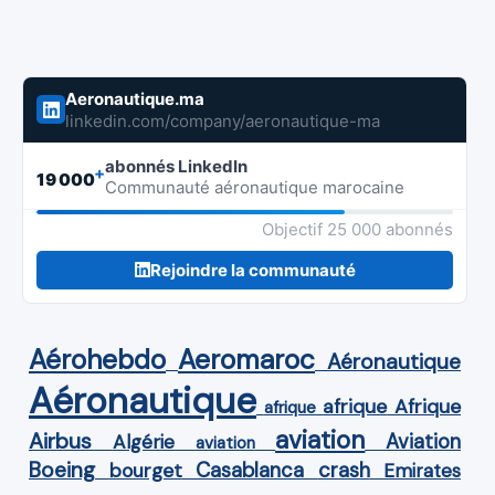
Aeronautique.ma
linkedin.com/company/aeronautique-ma
abonnés LinkedIn
+
19 000
Communauté aéronautique marocaine
Objectif 25 000 abonnés
Rejoindre la communauté
Aérohebdo
Aeromaroc
Aéronautique
Aéronautique
Afrique
afrique
afrique
aviation
Airbus
Aviation
Algérie
aviation
Boeing
Casablanca
crash
bourget
Emirates