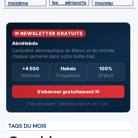
les aéroports
nouveau
treizième
du Maroc
directeur à la
Boeing 787
tête de
Dreamliner
l’Aéroport
Mohammed V
✉ NEWSLETTER GRATUITE
de Casablanca
AéroHebdo
L'actualité aéronautique du Maroc et du monde,
chaque semaine dans votre boîte mail.
+4 500
Hebdo
100%
Abonnés
Fréquence
Gratuit
S'abonner gratuitement ✉
Pas de spam · Désinscription en 1 clic
TAGS DU MOIS