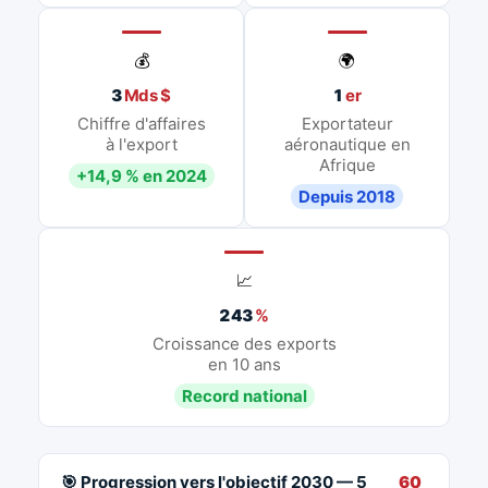
💰
🌍
3
Mds $
1
er
Chiffre d'affaires
Exportateur
à l'export
aéronautique en
Afrique
+14,9 % en 2024
Depuis 2018
📈
243
%
Croissance des exports
en 10 ans
Record national
🎯 Progression vers l'objectif 2030 — 5
60