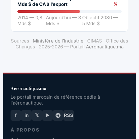
Mds $ de CA à l'export
%
2014 — 0,8
Aujourd'hui — 3
Objectif 2030 —
Mds $
Mds $
5 Mds $
Sources :
Ministère de l'Industrie
· GIMAS · Office des
Changes · 2025-2026 — Portail
Aeronautique.ma
Aeronautique.ma
Le portail marocain de référence dédié à
l'aéronautique.
f
in
𝕏
▶
RSS
À PROPOS