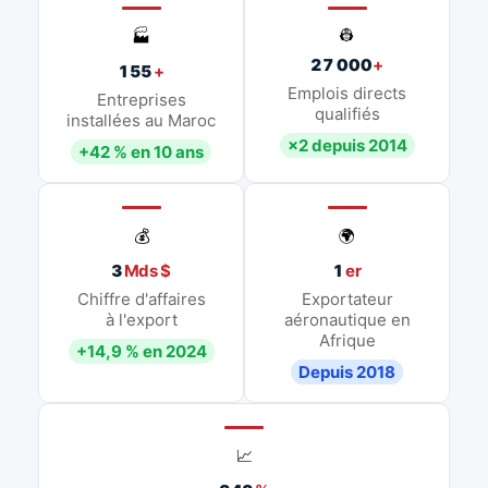
👷
🏭
27 000
+
155
+
Emplois directs
Entreprises
qualifiés
installées au Maroc
×2 depuis 2014
+42 % en 10 ans
💰
🌍
3
Mds $
1
er
Chiffre d'affaires
Exportateur
à l'export
aéronautique en
Afrique
+14,9 % en 2024
Depuis 2018
📈