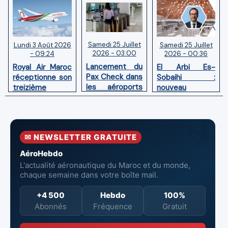
Samedi 25 Juillet
Samedi 25 Juillet
Lundi 3 Août 2026
2026 - 03:00
2026 - 00:36
- 09:24
Lancement du
El Arbi Es-
Royal Air Maroc
Pax Check dans
Sobaihi :
réceptionne son
les aéroports
nouveau
treizième
du Maroc
directeur à la
Boeing 787
tête de
Dreamliner
l’Aéroport
Mohammed V
✉ NEWSLETTER GRATUITE
de Casablanca
AéroHebdo
L'actualité aéronautique du Maroc et du monde,
chaque semaine dans votre boîte mail.
+4 500
Hebdo
100%
Abonnés
Fréquence
Gratuit