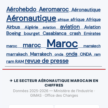
Aérohebdo
Aeromaroc
Aéronautique
Aéronautique
Afrique
afrique
afrique
aviation
Airbus
Aviation
Algérie
aviation
Boeing
Casablanca
crash
bourget
Emirates
Maroc
maroc
maroc
marrakech
onda
Marrakech
ONDA
marrakech
onda
ram
revue de presse
ram
RAM
✈ LE SECTEUR AÉRONAUTIQUE MAROCAIN EN
CHIFFRES
Données 2025-2026 — Ministère de l'Industrie ·
GIMAS · Office des Changes