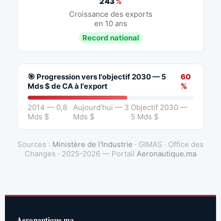
243
%
Croissance des exports
en 10 ans
Record national
🎯 Progression vers l'objectif 2030 — 5
60
Mds $ de CA à l'export
%
2014 — 0,8
Aujourd'hui — 3
Objectif 2030 —
Mds $
Mds $
5 Mds $
Sources :
Ministère de l'Industrie
· GIMAS · Office des
Changes · 2025-2026 — Portail
Aeronautique.ma
Aeronautique.ma