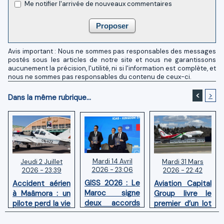
Me notifier l'arrivée de nouveaux commentaires
Avis important : Nous ne sommes pas responsables des messages
postés sous les articles de notre site et nous ne garantissons
aucunement la précision, l'utilité, ni si l'information est complète, et
nous ne sommes pas responsables du contenu de ceux-ci.
<
>
Dans la même rubrique...
Mardi 14 Avril
Mardi 31 Mars
Jeudi 2 Juillet
2026 - 23:06
2026 - 22:42
2026 - 23:39
GISS 2026 : Le
Aviation Capital
Accident aérien
Maroc signe
Group livre le
à Maâmora : un
deux accords
premier d’un lot
pilote perd la vie
avec l'OACI
de six Boeing
en combat
pour renforcer
737‑8 MAX
contre un