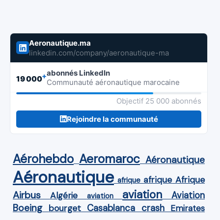
Aeronautique.ma
linkedin.com/company/aeronautique-ma
abonnés LinkedIn
+
19 000
Communauté aéronautique marocaine
Objectif 25 000 abonnés
Rejoindre la communauté
Aérohebdo
Aeromaroc
Aéronautique
Aéronautique
Afrique
afrique
afrique
aviation
Airbus
Aviation
Algérie
aviation
Boeing
Casablanca
crash
bourget
Emirates