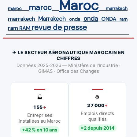
Maroc
maroc
maroc
marrakech
onda
Marrakech
ONDA
marrakech
onda
ram
revue de presse
ram
RAM
✈ LE SECTEUR AÉRONAUTIQUE MAROCAIN EN
CHIFFRES
Données 2025-2026 — Ministère de l'Industrie ·
GIMAS · Office des Changes
👷
🏭
27 000
+
155
+
Emplois directs
Entreprises
qualifiés
installées au Maroc
×2 depuis 2014
+42 % en 10 ans