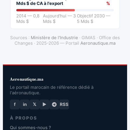
Mds $ de CA à l'export
%
2014 — 0,8
Aujourd'hui — 3
Objectif 2030 —
Mds $
Mds $
5 Mds $
Sources :
Ministère de l'Industrie
· GIMAS · Office des
Changes · 2025-2026 — Portail
Aeronautique.ma
Aeronautique.ma
Le portail marocain de référence dédié à
l'aéronautique.
f
in
𝕏
▶
RSS
À PROPOS
Qui sommes-nous ?