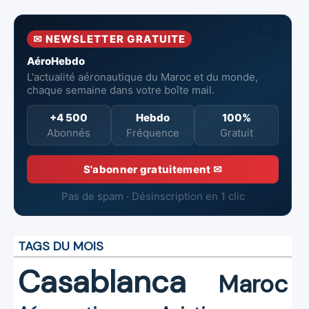
la surveillance
neufs à Royal Air
incendie
et la sécurité
Maroc
✉ NEWSLETTER GRATUITE
aériennes.
AéroHebdo
L'actualité aéronautique du Maroc et du monde,
chaque semaine dans votre boîte mail.
+4 500
Hebdo
100%
Abonnés
Fréquence
Gratuit
S'abonner gratuitement ✉
Pas de spam · Désinscription en 1 clic
TAGS DU MOIS
Casablanca
Maroc