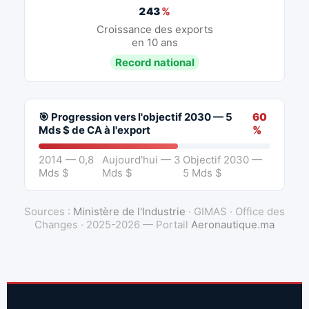
243
%
Croissance des exports
en 10 ans
Record national
🎯 Progression vers l'objectif 2030 — 5
60
Mds $ de CA à l'export
%
2014 — 0,8
Aujourd'hui — 3
Objectif 2030 —
Mds $
Mds $
5 Mds $
Sources :
Ministère de l'Industrie
· GIMAS · Office des
Changes · 2025-2026 — Portail
Aeronautique.ma