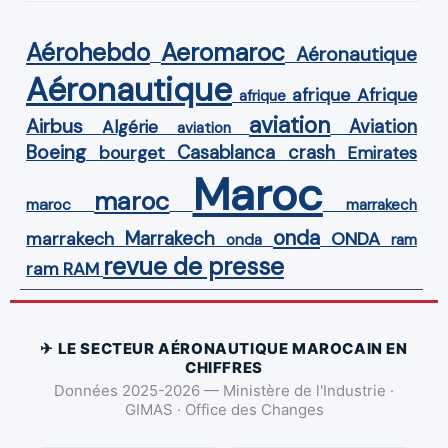
Aérohebdo
Aeromaroc
Aéronautique
Aéronautique
Afrique
afrique
afrique
aviation
Airbus
Aviation
Algérie
aviation
Boeing
Casablanca
crash
bourget
Emirates
Maroc
maroc
maroc
marrakech
onda
Marrakech
ONDA
marrakech
onda
ram
revue de presse
ram
RAM
✈ LE SECTEUR AÉRONAUTIQUE MAROCAIN EN
CHIFFRES
Données 2025-2026 — Ministère de l'Industrie ·
GIMAS · Office des Changes