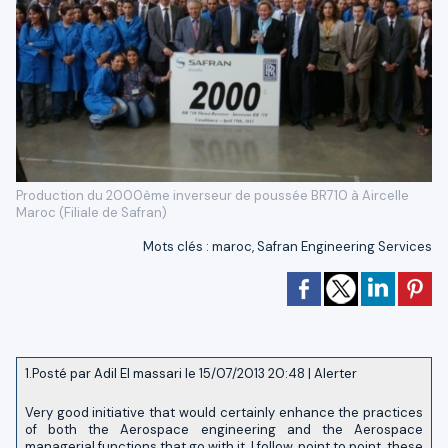
Production du 2000ème inverseur de poussée BR710 à Aircelle
Maroc (Filiale de Safran)
Mots clés
:
maroc
,
Safran Engineering Services
1.
Posté par
Adil El massari
le 15/07/2013 20:48
|
Alerter
Very good initiative that would certainly enhance the practices
of both the Aerospace engineering and the Aerospace
managerial functions that go with it. I follow, point to point, these