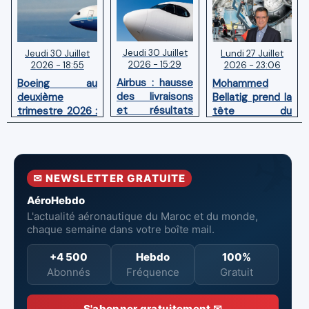
Jeudi 30 Juillet
Lundi 27 Juillet
Jeudi 30 Juillet
2026 - 15:29
2026 - 23:06
2026 - 18:55
Airbus : hausse
Mohammed
Boeing au
des livraisons
Bellatig prend la
deuxième
et résultats
tête du
trimestre 2026 :
financiers
Groupement
Chiffre d'affaires
solides au
des Industries
en hausse,
premier
Marocaines
pertes nettes
semestre 2026
Aéronautiques
réduites
✉ NEWSLETTER GRATUITE
et Spatiales
AéroHebdo
L'actualité aéronautique du Maroc et du monde,
chaque semaine dans votre boîte mail.
+4 500
Hebdo
100%
Abonnés
Fréquence
Gratuit
S'abonner gratuitement ✉