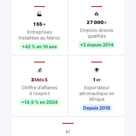
👷
🏭
27 000
+
155
+
Emplois directs
Entreprises
qualifiés
installées au Maroc
×2 depuis 2014
+42 % en 10 ans
💰
🌍
3
Mds $
1
er
Chiffre d'affaires
Exportateur
à l'export
aéronautique en
Afrique
+14,9 % en 2024
Depuis 2018
📈