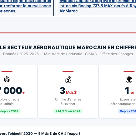
 Maroc signe deux accords
Aviation Capital Group livre le premier d
r renforcer la surveillance
lot de six Boeing 737‑8 MAX neufs à Ro
ériennes.
Air Maroc
 LE SECTEUR AÉRONAUTIQUE MAROCAIN EN CHIFFR
Données 2025-2026 — Ministère de l'Industrie · GIMAS · Office des Changes
👷
💰
🌍
7 000
3
1
+
Mds $
er
lois directs
Chiffre d'affaires
Exportate
qualifiés
à l'export
aéronautique en
 depuis 2014
+14,9 % en 2024
Depuis 20
vers l'objectif 2030 — 5 Mds $ de CA à l'export