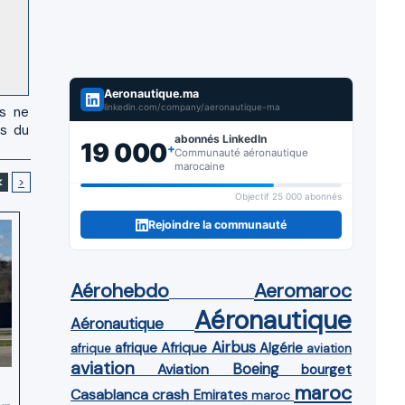
Aeronautique.ma
linkedin.com/company/aeronautique-ma
us ne
es du
abonnés LinkedIn
19 000
+
Communauté aéronautique
marocaine
<
>
Objectif 25 000 abonnés
Rejoindre la communauté
Aérohebdo
Aeromaroc
Aéronautique
Aéronautique
Airbus
afrique
Afrique
Algérie
afrique
aviation
aviation
Aviation
Boeing
bourget
maroc
Casablanca
crash
Emirates
maroc