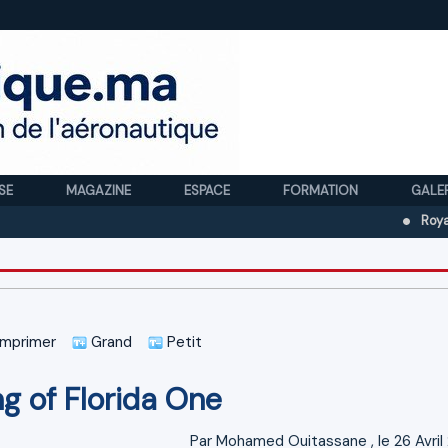
SE
MAGAZINE
ESPACE
FORMATION
GALE
Royal Air Maro
mprimer
Grand
Petit
g of Florida One
Par
Mohamed Ouitassane
, le 26 Avri