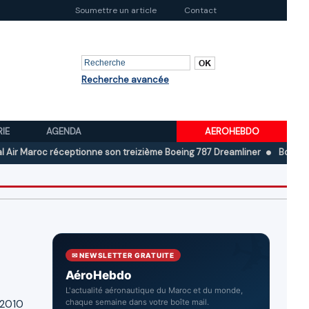
Soumettre un article
Contact
Recherche avancée
RIE
AGENDA
AEROHEBDO
c réceptionne son treizième Boeing 787 Dreamliner
Boeing au deuxièm
✉ NEWSLETTER GRATUITE
AéroHebdo
L'actualité aéronautique du Maroc et du monde,
l 2010
chaque semaine dans votre boîte mail.