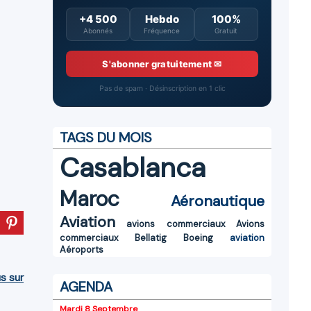
+4 500
Hebdo
100%
Abonnés
Fréquence
Gratuit
S'abonner gratuitement ✉
Pas de spam · Désinscription en 1 clic
TAGS DU MOIS
Casablanca
Maroc
Aéronautique
Aviation
avions commerciaux
Avions
commerciaux
Bellatig
Boeing
aviation
Aéroports
us sur
AGENDA
Mardi 8 Septembre