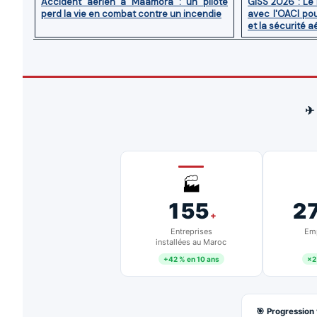
Accident aérien à Maâmora : un pilote
GISS 2026 : Le
perd la vie en combat contre un incendie
avec l'OACI pou
et la sécurité a
✈
🏭
155
2
+
Entreprises
Emp
installées au Maroc
+42 % en 10 ans
×2
🎯 Progression 