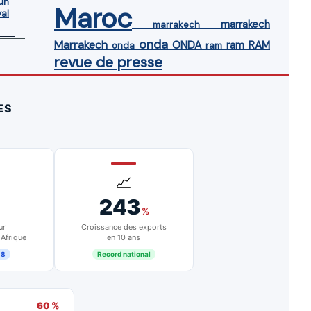
’un
Maroc
yal
marrakech
marrakech
onda
Marrakech
ONDA
ram
RAM
onda
ram
revue de presse
ES
📈
243
%
ur
Croissance des exports
 Afrique
en 10 ans
18
Record national
60 %