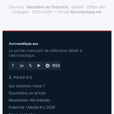
Sources :
Ministère de l'Industrie
· GIMAS · Office des
Changes · 2025-2026 — Portail
Aeronautique.ma
Aeronautique.ma
Le portail marocain de référence dédié à
l'aéronautique.
f
in
𝕏
▶
RSS
À PROPOS
Qui sommes-nous ?
Soumettre un article
Newsletter AéroHebdo
Publicité / Media Kit 2026