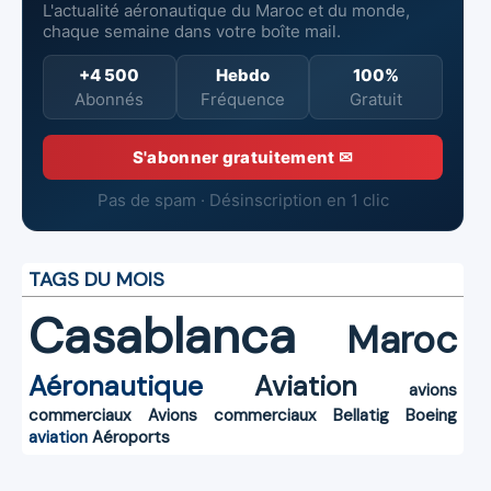
L'actualité aéronautique du Maroc et du monde,
chaque semaine dans votre boîte mail.
+4 500
Hebdo
100%
Abonnés
Fréquence
Gratuit
S'abonner gratuitement ✉
Pas de spam · Désinscription en 1 clic
TAGS DU MOIS
Casablanca
Maroc
Aéronautique
Aviation
avions
commerciaux
Avions commerciaux
Bellatig
Boeing
aviation
Aéroports