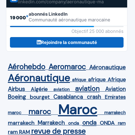
linkedin.com/company/aeronautique-ma
abonnés LinkedIn
+
19 000
Communauté aéronautique marocaine
Objectif 25 000 abonnés
Rejoindre la communauté
Aérohebdo
Aeromaroc
Aéronautique
Aéronautique
Afrique
afrique
afrique
aviation
Airbus
Aviation
Algérie
aviation
Boeing
Casablanca
crash
bourget
Emirates
Maroc
maroc
maroc
marrakech
onda
Marrakech
ONDA
marrakech
onda
ram
revue de presse
ram
RAM