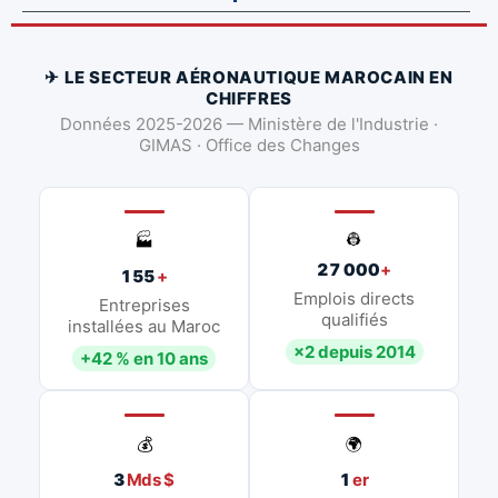
✈ LE SECTEUR AÉRONAUTIQUE MAROCAIN EN
CHIFFRES
Données 2025-2026 — Ministère de l'Industrie ·
GIMAS · Office des Changes
👷
🏭
27 000
+
155
+
Emplois directs
Entreprises
qualifiés
installées au Maroc
×2 depuis 2014
+42 % en 10 ans
💰
🌍
3
Mds $
1
er