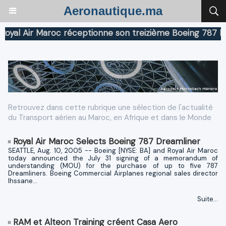
Aeronautique.ma
l Air Maroc réceptionne son treizième Boeing 787 Dream
Retrouvez dans cette rubrique une sélection de l'actualité
du Transport aérien au Maroc, en Afrique et dans le Monde
Royal Air Maroc Selects Boeing 787 Dreamliner
SEATTLE, Aug. 10, 2005 -- Boeing [NYSE: BA] and Royal Air Maroc
today announced the July 31 signing of a memorandum of
understanding (MOU) for the purchase of up to five 787
Dreamliners. Boeing Commercial Airplanes regional sales director
Ihssane...
Suite...
RAM et Alteon Training créent Casa Aero