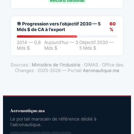
Record national
🎯 Progression vers l'objectif 2030 — 5
60
Mds $ de CA à l'export
%
2014 — 0,8
Aujourd'hui — 3
Objectif 2030 —
Mds $
Mds $
5 Mds $
Sources :
Ministère de l'Industrie
· GIMAS · Office des
Changes · 2025-2026 — Portail
Aeronautique.ma
Aeronautique.ma
Le portail marocain de référence dédié à
l'aéronautique.