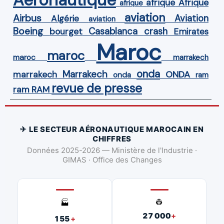
Afrique
afrique
afrique
aviation
Airbus
Aviation
Algérie
aviation
Boeing
Casablanca
crash
bourget
Emirates
Maroc
maroc
maroc
marrakech
onda
Marrakech
ONDA
marrakech
onda
ram
revue de presse
ram
RAM
✈ LE SECTEUR AÉRONAUTIQUE MAROCAIN EN
CHIFFRES
Données 2025-2026 — Ministère de l'Industrie ·
GIMAS · Office des Changes
👷
🏭
27 000
+
155
+