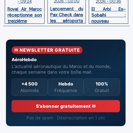
2026 - 03:00
2026 - 00:36
- 09:24
Lancement du
El Arbi Es-
Royal Air Maroc
Pax Check dans
Sobaihi :
réceptionne son
les aéroports
nouveau
treizième
du Maroc
directeur à la
Boeing 787
tête de
Dreamliner
l’Aéroport
Mohammed V
✉ NEWSLETTER GRATUITE
de Casablanca
AéroHebdo
L'actualité aéronautique du Maroc et du monde,
chaque semaine dans votre boîte mail.
+4 500
Hebdo
100%
Abonnés
Fréquence
Gratuit
S'abonner gratuitement ✉
Pas de spam · Désinscription en 1 clic