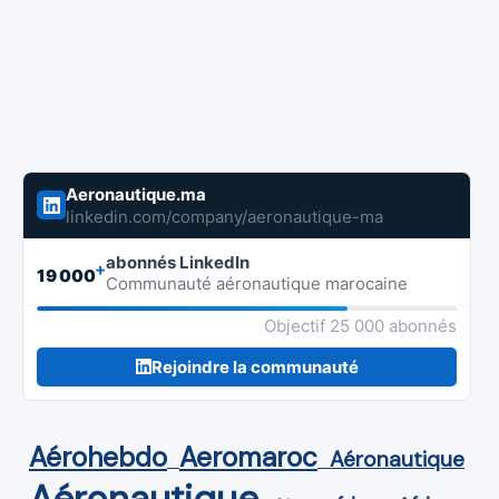
Aeronautique.ma
linkedin.com/company/aeronautique-ma
abonnés LinkedIn
+
19 000
Communauté aéronautique marocaine
Objectif 25 000 abonnés
Rejoindre la communauté
Aérohebdo
Aeromaroc
Aéronautique
Aéronautique