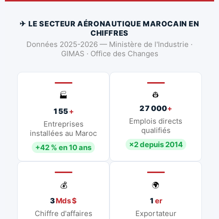
✈ LE SECTEUR AÉRONAUTIQUE MAROCAIN EN
CHIFFRES
Données 2025-2026 — Ministère de l'Industrie ·
GIMAS · Office des Changes
👷
🏭
27 000
+
155
+
Emplois directs
Entreprises
qualifiés
installées au Maroc
×2 depuis 2014
+42 % en 10 ans
💰
🌍
3
Mds $
1
er
Chiffre d'affaires
Exportateur