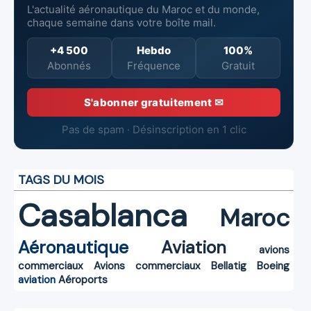
L'actualité aéronautique du Maroc et du monde,
chaque semaine dans votre boîte mail.
+4 500
Hebdo
100%
Abonnés
Fréquence
Gratuit
S'abonner gratuitement ✉
Pas de spam · Désinscription en 1 clic
TAGS DU MOIS
Casablanca
Maroc
Aéronautique
Aviation
avions
commerciaux
Avions commerciaux
Bellatig
Boeing
aviation
Aéroports