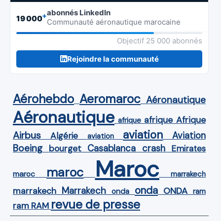
abonnés LinkedIn
+
19 000
Communauté aéronautique marocaine
Objectif 25 000 abonnés
Rejoindre la communauté
Aérohebdo
Aeromaroc
Aéronautique
Aéronautique
Afrique
afrique
afrique
aviation
Airbus
Aviation
Algérie
aviation
Boeing
Casablanca
crash
bourget
Emirates
Maroc
maroc
maroc
marrakech
onda
Marrakech
ONDA
marrakech
onda
ram
revue de presse
ram
RAM