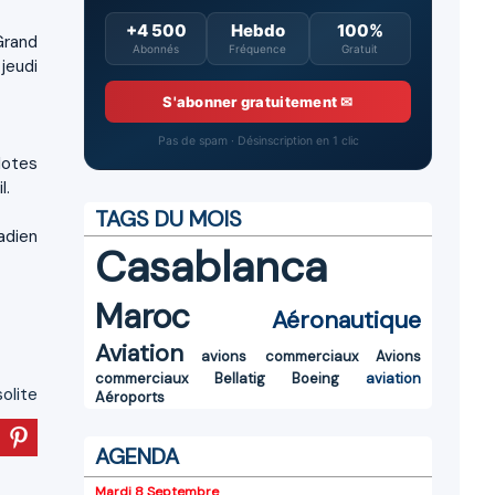
+4 500
Hebdo
100%
Grand
Abonnés
Fréquence
Gratuit
jeudi
S'abonner gratuitement ✉
Pas de spam · Désinscription en 1 clic
lotes
l.
TAGS DU MOIS
adien
Casablanca
Maroc
Aéronautique
Aviation
avions commerciaux
Avions
commerciaux
Bellatig
Boeing
aviation
solite
Aéroports
AGENDA
Mardi 8 Septembre