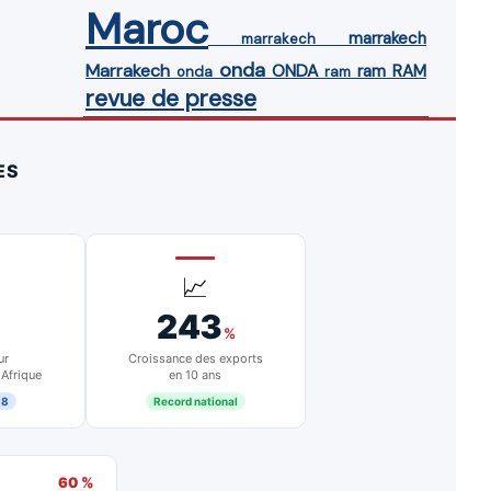
Maroc
marrakech
marrakech
onda
Marrakech
ONDA
ram
RAM
onda
ram
revue de presse
ES
📈
243
%
ur
Croissance des exports
 Afrique
en 10 ans
18
Record national
60 %