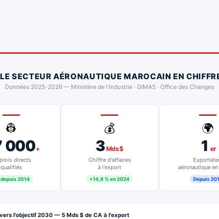
 LE SECTEUR AÉRONAUTIQUE MAROCAIN EN CHIFFR
Données 2025-2026 — Ministère de l'Industrie · GIMAS · Office des Changes
👷
💰
🌍
7 000
3
1
+
Mds $
er
lois directs
Chiffre d'affaires
Exportate
qualifiés
à l'export
aéronautique en
 depuis 2014
+14,9 % en 2024
Depuis 20
vers l'objectif 2030 — 5 Mds $ de CA à l'export