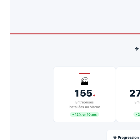
✈
🏭
155
2
+
Entreprises
Emp
installées au Maroc
+42 % en 10 ans
×2
🎯 Progression 