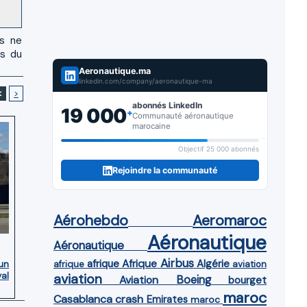
us ne
es du
Aeronautique.ma
linkedin.com/company/aeronautique-ma
<
>
abonnés LinkedIn
19 000
+
Communauté aéronautique
marocaine
Objectif 25 000 abonnés
Rejoindre la communauté
Aérohebdo
Aeromaroc
Aéronautique
Aéronautique
Airbus
afrique
Afrique
Algérie
’un
afrique
aviation
yal
aviation
Aviation
Boeing
bourget
maroc
Casablanca
crash
Emirates
maroc