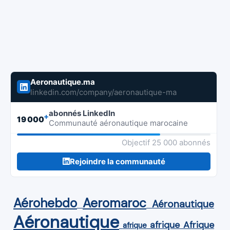
Aeronautique.ma
linkedin.com/company/aeronautique-ma
abonnés LinkedIn
+
19 000
Communauté aéronautique marocaine
Objectif 25 000 abonnés
Rejoindre la communauté
Aérohebdo
Aeromaroc
Aéronautique
Aéronautique
Afrique
afrique
afrique