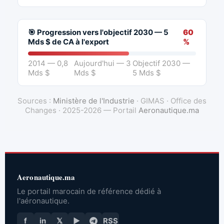
🎯 Progression vers l'objectif 2030 — 5
60
Mds $ de CA à l'export
%
2014 — 0,8
Aujourd'hui — 3
Objectif 2030 —
Mds $
Mds $
5 Mds $
Sources :
Ministère de l'Industrie
· GIMAS · Office des
Changes · 2025-2026 — Portail
Aeronautique.ma
Aeronautique.ma
Le portail marocain de référence dédié à
l'aéronautique.
f
in
𝕏
▶
RSS