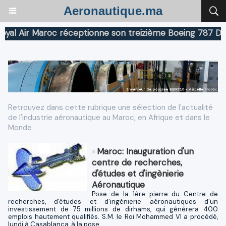
Aeronautique.ma
Air Maroc réceptionne son treizième Boeing 787 Dreamli
Retrouvez dans cette rubrique une sélection de l'actualité
de l'industrie aéronautique au Maroc, en Afrique et dans le
Monde
Maroc: Inauguration d'un
centre de recherches,
d'études et d'ingènierie
Aéronautique
Pose de la 1ère pierre du Centre de
recherches, d'études et d'ingénierie aéronautiques d'un
investissement de 75 millions de dirhams, qui générera 400
emplois hautement qualifiés. S.M. le Roi Mohammed VI a procédé,
lundi à Casablanca, à la pose...