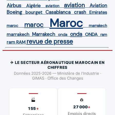
aviation
Airbus
Aviation
Algérie
aviation
Boeing
Casablanca
crash
bourget
Emirates
Maroc
maroc
maroc
marrakech
onda
Marrakech
ONDA
marrakech
onda
ram
revue de presse
ram
RAM
✈ LE SECTEUR AÉRONAUTIQUE MAROCAIN EN
CHIFFRES
Données 2025-2026 — Ministère de l'Industrie ·
GIMAS · Office des Changes
👷
🏭
27 000
+
155
+
Emplois directs