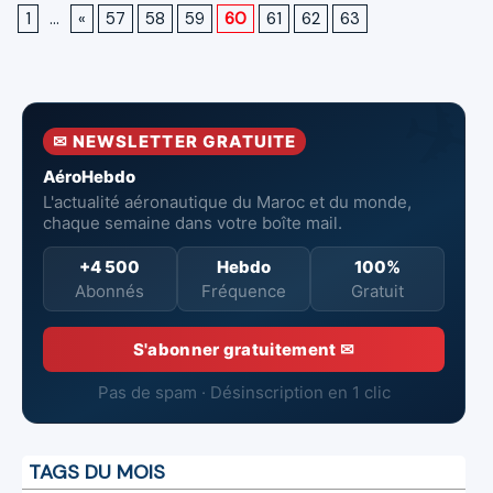
1
...
«
57
58
59
60
61
62
63
✉ NEWSLETTER GRATUITE
AéroHebdo
L'actualité aéronautique du Maroc et du monde,
chaque semaine dans votre boîte mail.
+4 500
Hebdo
100%
Abonnés
Fréquence
Gratuit
S'abonner gratuitement ✉
Pas de spam · Désinscription en 1 clic
TAGS DU MOIS