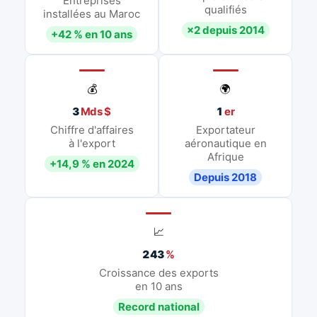
Entreprises
qualifiés
installées au Maroc
×2 depuis 2014
+42 % en 10 ans
💰
🌍
3
Mds $
1
er
Chiffre d'affaires
Exportateur
à l'export
aéronautique en
Afrique
+14,9 % en 2024
Depuis 2018
📈
243
%
Croissance des exports
en 10 ans
Record national