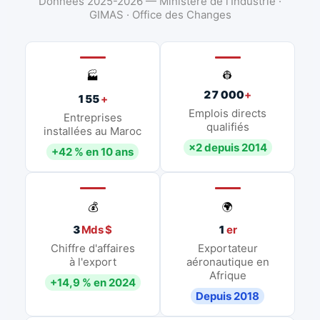
Données 2025-2026 — Ministère de l'Industrie ·
GIMAS · Office des Changes
👷
🏭
27 000
+
155
+
Emplois directs
Entreprises
qualifiés
installées au Maroc
×2 depuis 2014
+42 % en 10 ans
💰
🌍
3
Mds $
1
er
Chiffre d'affaires
Exportateur
à l'export
aéronautique en
Afrique
+14,9 % en 2024
Depuis 2018