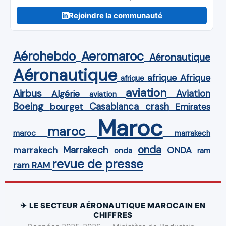
Rejoindre la communauté
Aérohebdo
Aeromaroc
Aéronautique
Aéronautique
Afrique
afrique
afrique
aviation
Airbus
Aviation
Algérie
aviation
Boeing
Casablanca
crash
bourget
Emirates
Maroc
maroc
maroc
marrakech
onda
Marrakech
ONDA
marrakech
onda
ram
revue de presse
ram
RAM
✈ LE SECTEUR AÉRONAUTIQUE MAROCAIN EN
CHIFFRES