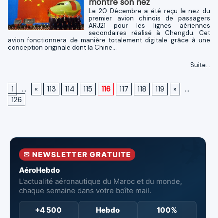
montre son nez
Le 20 Décembre a été reçu le nez du
premier avion chinois de passagers
ARJ21 pour les lignes aériennes
secondaires réalisé à Chengdu. Cet
avion fonctionnera de manière totalement digitale grâce à une
conception originale dont la Chine...
Suite...
1
...
«
113
114
115
116
117
118
119
»
...
126
✉ NEWSLETTER GRATUITE
AéroHebdo
L'actualité aéronautique du Maroc et du monde,
chaque semaine dans votre boîte mail.
+4 500
Hebdo
100%