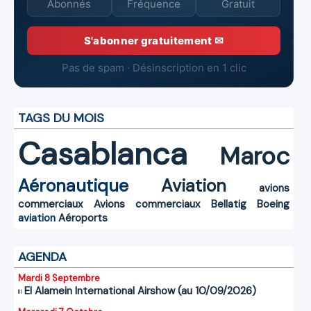
Abonnés
Fréquence
Gratuit
S'abonner gratuitement ✉
Pas de spam · Désinscription en 1 clic
TAGS DU MOIS
Casablanca
Maroc
Aéronautique
Aviation
avions
commerciaux
Avions commerciaux
Bellatig
Boeing
aviation
Aéroports
AGENDA
Mardi 8 Septembre
El Alamein International Airshow (au 10/09/2026)