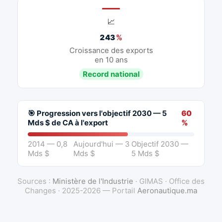
📈
243
%
Croissance des exports
en 10 ans
Record national
🎯 Progression vers l'objectif 2030 — 5
60
Mds $ de CA à l'export
%
2014 — 0,8
Aujourd'hui — 3
Objectif 2030 —
Mds $
Mds $
5 Mds $
Sources :
Ministère de l'Industrie
· GIMAS · Office des
Changes · 2025-2026 — Portail
Aeronautique.ma