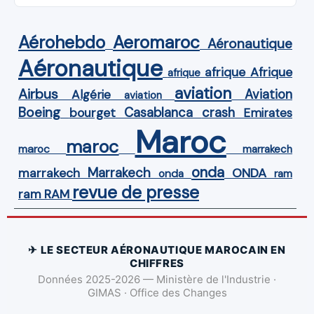
Aérohebdo
Aeromaroc
Aéronautique
Aéronautique
Afrique
afrique
afrique
aviation
Airbus
Aviation
Algérie
aviation
Boeing
Casablanca
crash
bourget
Emirates
Maroc
maroc
maroc
marrakech
onda
Marrakech
ONDA
marrakech
onda
ram
revue de presse
ram
RAM
✈ LE SECTEUR AÉRONAUTIQUE MAROCAIN EN
CHIFFRES
Données 2025-2026 — Ministère de l'Industrie ·
GIMAS · Office des Changes