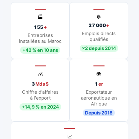
👷
🏭
27 000
+
155
+
Emplois directs
Entreprises
qualifiés
installées au Maroc
×2 depuis 2014
+42 % en 10 ans
💰
🌍
3
Mds $
1
er
Chiffre d'affaires
Exportateur
à l'export
aéronautique en
Afrique
+14,9 % en 2024
Depuis 2018
📈