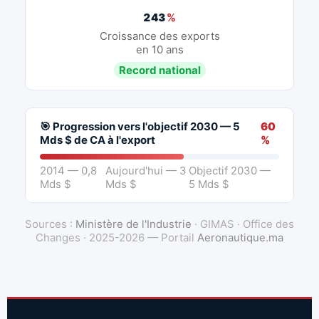
243
%
Croissance des exports
en 10 ans
Record national
🎯 Progression vers l'objectif 2030 — 5
60
Mds $ de CA à l'export
%
2014 — 0,8
Aujourd'hui — 3
Objectif 2030 —
Mds $
Mds $
5 Mds $
Sources :
Ministère de l'Industrie
· GIMAS · Office des
Changes · 2025-2026 — Portail
Aeronautique.ma