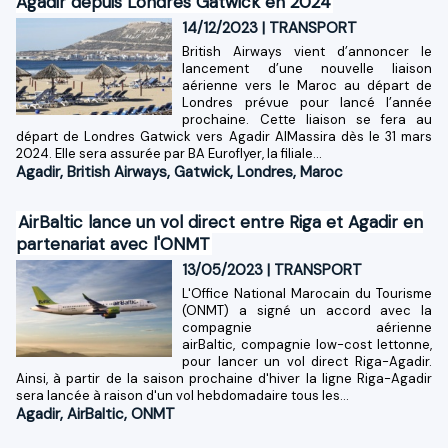
Agadir depuis Londres Gatwick en 2024
14/12/2023
|
TRANSPORT
British Airways vient d’annoncer le
lancement d’une nouvelle liaison
aérienne vers le Maroc au départ de
Londres prévue pour lancé l’année
prochaine. Cette liaison se fera au
départ de Londres Gatwick vers Agadir AlMassira dès le 31 mars
2024. Elle sera assurée par BA Euroflyer, la filiale...
Agadir
,
British Airways
,
Gatwick
,
Londres
,
Maroc
AirBaltic lance un vol direct entre Riga et Agadir en
partenariat avec l'ONMT
13/05/2023
|
TRANSPORT
L'Office National Marocain du Tourisme
(ONMT) a signé un accord avec la
compagnie aérienne
airBaltic, compagnie low-cost lettonne,
pour lancer un vol direct Riga-Agadir.
Ainsi, à partir de la saison prochaine d'hiver la ligne Riga-Agadir
sera lancée à raison d'un vol hebdomadaire tous les...
Agadir
,
AirBaltic
,
ONMT