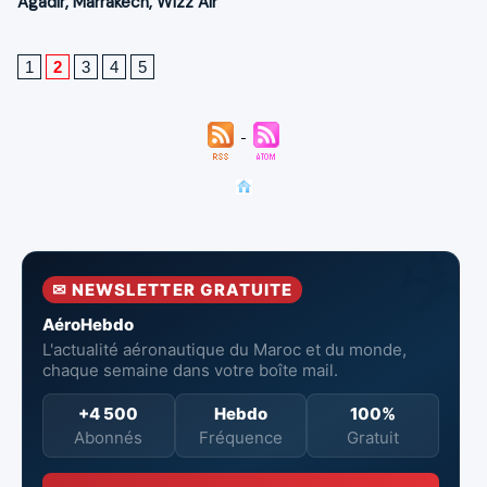
Agadir
,
Marrakech
,
Wizz Air
1
2
3
4
5
✉ NEWSLETTER GRATUITE
AéroHebdo
L'actualité aéronautique du Maroc et du monde,
chaque semaine dans votre boîte mail.
+4 500
Hebdo
100%
Abonnés
Fréquence
Gratuit