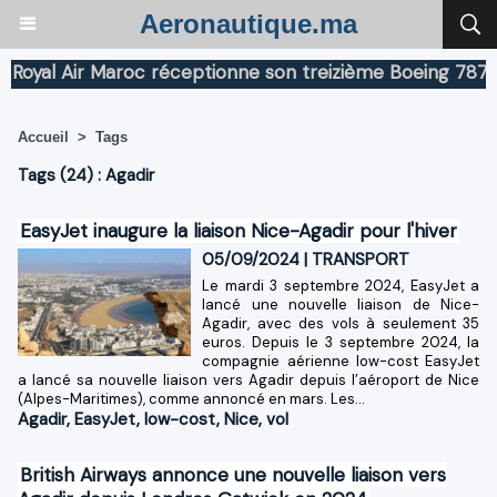
Aeronautique.ma
yal Air Maroc réceptionne son treizième Boeing 787 Dre
Accueil
>
Tags
Tags (24) : Agadir
EasyJet inaugure la liaison Nice-Agadir pour l'hiver
05/09/2024
|
TRANSPORT
​Le mardi 3 septembre 2024, EasyJet a
lancé une nouvelle liaison de Nice-
Agadir, avec des vols à seulement 35
euros. Depuis le 3 septembre 2024, la
compagnie aérienne low-cost EasyJet
a lancé sa nouvelle liaison vers Agadir depuis l’aéroport de Nice
(Alpes-Maritimes), comme annoncé en mars. Les...
Agadir
,
EasyJet
,
low-cost
,
Nice
,
vol
British Airways annonce une nouvelle liaison vers