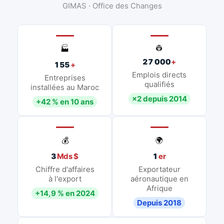
GIMAS · Office des Changes
👷
🏭
27 000
+
155
+
Emplois directs
Entreprises
qualifiés
installées au Maroc
×2 depuis 2014
+42 % en 10 ans
💰
🌍
3
Mds $
1
er
Chiffre d'affaires
Exportateur
à l'export
aéronautique en
Afrique
+14,9 % en 2024
Depuis 2018