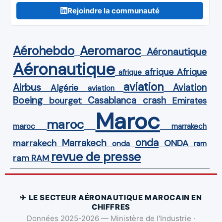
Rejoindre la communauté
Aérohebdo
Aeromaroc
Aéronautique
Aéronautique
Afrique
afrique
afrique
aviation
Airbus
Aviation
Algérie
aviation
Boeing
Casablanca
crash
bourget
Emirates
Maroc
maroc
maroc
marrakech
onda
Marrakech
ONDA
marrakech
onda
ram
revue de presse
ram
RAM
✈ LE SECTEUR AÉRONAUTIQUE MAROCAIN EN
CHIFFRES
Données 2025-2026 — Ministère de l'Industrie ·