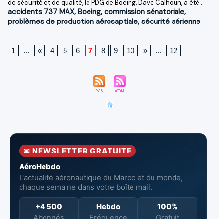
de sécurité et de qualité, le PDG de Boeing, Dave Calhoun, a été...
accidents 737 MAX
,
Boeing
,
commission sénatoriale
,
problèmes de production aérosaptiale
,
sécurité aérienne
1
...
«
4
5
6
7
8
9
10
»
...
12
✉ NEWSLETTER GRATUITE
AéroHebdo
L'actualité aéronautique du Maroc et du monde,
chaque semaine dans votre boîte mail.
+4 500
Hebdo
100%
Abonnés
Fréquence
Gratuit