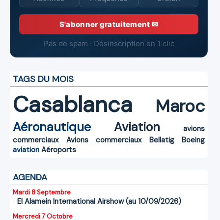
S'abonner gratuitement ✉
Pas de spam · Désinscription en 1 clic
TAGS DU MOIS
Casablanca
Maroc
Aéronautique
Aviation
avions
commerciaux
Avions commerciaux
Bellatig
Boeing
aviation
Aéroports
AGENDA
Mardi 8 Septembre
El Alamein International Airshow (au 10/09/2026)
Mercredi 7 Octobre