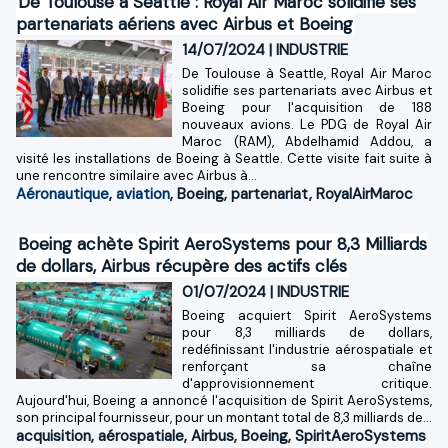
De Toulouse à Seattle : Royal Air Maroc solidifie ses
partenariats aériens avec Airbus et Boeing
14/07/2024
|
INDUSTRIE
De Toulouse à Seattle, Royal Air Maroc
solidifie ses partenariats avec Airbus et
Boeing pour l'acquisition de 188
nouveaux avions. Le PDG de Royal Air
Maroc (RAM), Abdelhamid Addou, a
visité les installations de Boeing à Seattle. Cette visite fait suite à
une rencontre similaire avec Airbus à...
Aéronautique
,
aviation
,
Boeing
,
partenariat
,
RoyalAirMaroc
Boeing achète Spirit AeroSystems pour 8,3 Milliards
de dollars, Airbus récupère des actifs clés
01/07/2024
|
INDUSTRIE
Boeing acquiert Spirit AeroSystems
pour 8,3 milliards de dollars,
redéfinissant l'industrie aérospatiale et
renforçant sa chaîne
d'approvisionnement critique.
Aujourd'hui, Boeing a annoncé l'acquisition de Spirit AeroSystems,
son principal fournisseur, pour un montant total de 8,3 milliards de...
acquisition
,
aérospatiale
,
Airbus
,
Boeing
,
SpiritAeroSystems