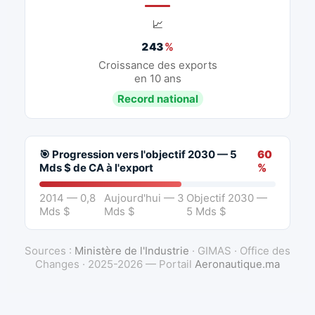
📈
243
%
Croissance des exports
en 10 ans
Record national
🎯 Progression vers l'objectif 2030 — 5
60
Mds $ de CA à l'export
%
2014 — 0,8
Aujourd'hui — 3
Objectif 2030 —
Mds $
Mds $
5 Mds $
Sources :
Ministère de l'Industrie
· GIMAS · Office des
Changes · 2025-2026 — Portail
Aeronautique.ma