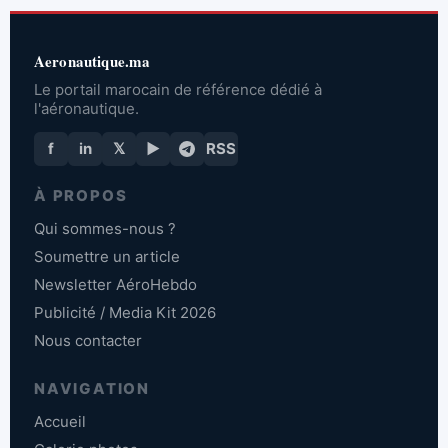
Aeronautique.ma
Le portail marocain de référence dédié à
l'aéronautique.
f
in
𝕏
▶
RSS
À PROPOS
Qui sommes-nous ?
Soumettre un article
Newsletter AéroHebdo
Publicité / Media Kit 2026
Nous contacter
NAVIGATION
Accueil