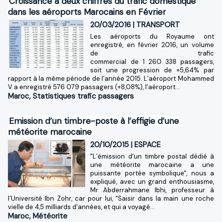
Croissance à deux chiffres du trafic domestique
dans les aéroports Marocains en Février
20/03/2016
|
TRANSPORT
Les aéroports du Royaume ont
enregistré, en février 2016, un volume
de trafic
commercial de 1 260 338 passagers,
soit une progression de +5,64% par
rapport à la même période de l’année 2015. L’aéroport Mohammed
V a enregistré 576 079 passagers (+8,08%), l’aéroport...
Maroc
,
Statistiques trafic passagers
Emission d’un timbre-poste à l’effigie d’une
météorite marocaine
20/10/2015
|
ESPACE
"L’émission d’un timbre postal dédié à
une météorite marocaine a une
puissante portée symbolique", nous a
expliqué, avec un grand enthousiasme,
Mr Abderrahmane Ibhi, professeur à
l’Université Ibn Zohr, car pour lui, "Saisir dans la main une roche
vielle de 4,5 milliards d'années, et qui a voyagé...
Maroc
,
Météorite