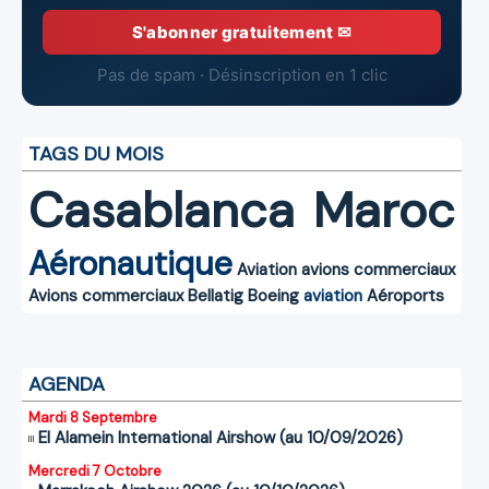
S'abonner gratuitement ✉
Pas de spam · Désinscription en 1 clic
TAGS DU MOIS
Casablanca
Maroc
Aéronautique
Aviation
avions commerciaux
Avions commerciaux
Bellatig
Boeing
aviation
Aéroports
AGENDA
Mardi 8 Septembre
El Alamein International Airshow (au 10/09/2026)
Mercredi 7 Octobre