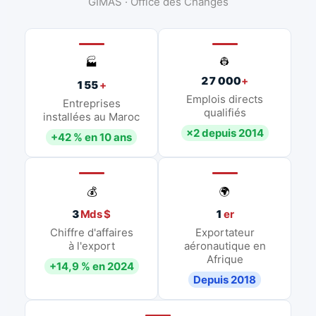
GIMAS · Office des Changes
👷
🏭
27 000
+
155
+
Emplois directs
Entreprises
qualifiés
installées au Maroc
×2 depuis 2014
+42 % en 10 ans
💰
🌍
3
Mds $
1
er
Chiffre d'affaires
Exportateur
à l'export
aéronautique en
Afrique
+14,9 % en 2024
Depuis 2018