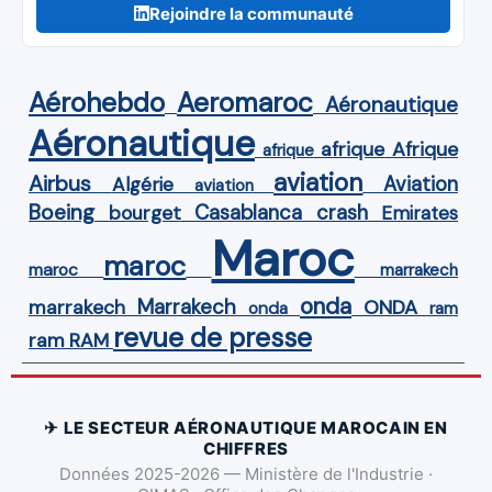
Rejoindre la communauté
Aérohebdo
Aeromaroc
Aéronautique
Aéronautique
Afrique
afrique
afrique
aviation
Airbus
Aviation
Algérie
aviation
Boeing
Casablanca
crash
bourget
Emirates
Maroc
maroc
maroc
marrakech
onda
Marrakech
ONDA
marrakech
onda
ram
revue de presse
ram
RAM
✈ LE SECTEUR AÉRONAUTIQUE MAROCAIN EN
CHIFFRES
Données 2025-2026 — Ministère de l'Industrie ·