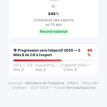
📈
243
%
Croissance des exports
en 10 ans
Record national
🎯 Progression vers l'objectif 2030 — 5
60
Mds $ de CA à l'export
%
2014 — 0,8
Aujourd'hui — 3
Objectif 2030 —
Mds $
Mds $
5 Mds $
Sources :
Ministère de l'Industrie
· GIMAS · Office des
Changes · 2025-2026 — Portail
Aeronautique.ma