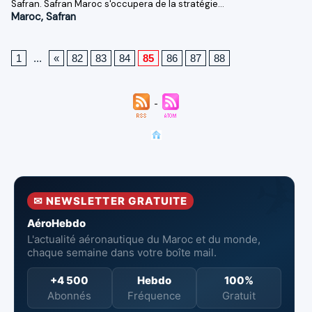
Safran. Safran Maroc s'occupera de la stratégie...
Maroc
,
Safran
1
...
«
82
83
84
85
86
87
88
✉ NEWSLETTER GRATUITE
AéroHebdo
L'actualité aéronautique du Maroc et du monde,
chaque semaine dans votre boîte mail.
+4 500
Hebdo
100%
Abonnés
Fréquence
Gratuit