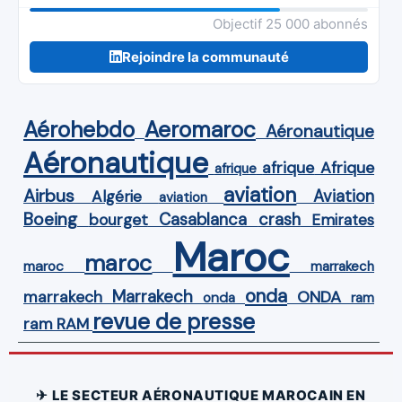
Objectif 25 000 abonnés
Rejoindre la communauté
Aérohebdo
Aeromaroc
Aéronautique
Aéronautique
Afrique
afrique
afrique
aviation
Airbus
Aviation
Algérie
aviation
Boeing
Casablanca
crash
bourget
Emirates
Maroc
maroc
maroc
marrakech
onda
Marrakech
ONDA
marrakech
onda
ram
revue de presse
ram
RAM
✈ LE SECTEUR AÉRONAUTIQUE MAROCAIN EN