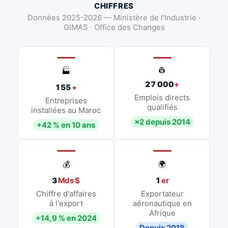
CHIFFRES
Données 2025-2026 — Ministère de l'Industrie ·
GIMAS · Office des Changes
👷
🏭
27 000
+
155
+
Emplois directs
Entreprises
qualifiés
installées au Maroc
×2 depuis 2014
+42 % en 10 ans
💰
🌍
3
Mds $
1
er
Chiffre d'affaires
Exportateur
à l'export
aéronautique en
Afrique
+14,9 % en 2024
Depuis 2018