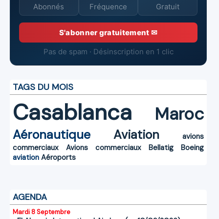
Abonnés
Fréquence
Gratuit
S'abonner gratuitement ✉
Pas de spam · Désinscription en 1 clic
TAGS DU MOIS
Casablanca
Maroc
Aéronautique
Aviation
avions
commerciaux
Avions commerciaux
Bellatig
Boeing
aviation
Aéroports
AGENDA
Mardi 8 Septembre