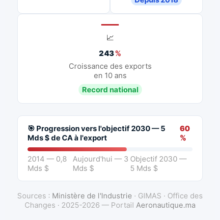
📈
243
%
Croissance des exports
en 10 ans
Record national
🎯 Progression vers l'objectif 2030 — 5
60
Mds $ de CA à l'export
%
2014 — 0,8
Aujourd'hui — 3
Objectif 2030 —
Mds $
Mds $
5 Mds $
Sources :
Ministère de l'Industrie
· GIMAS · Office des
Changes · 2025-2026 — Portail
Aeronautique.ma