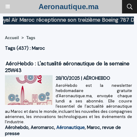
Aeronautique.ma
 Air Maroc réceptionne son treizième Boeing 787 Dreaml
Accueil
>
Tags
Tags (437) : Maroc
AéroHebdo : L'actualité aéronautique de la semaine
25W43
28/10/2025
|
AÉROHEBDO
AeroHebdo est la newsletter
hebdomadaire gratuite
d'Aeronautique.ma, envoyée chaque
lundi a ses abonnés. Elle couvre
l'essentiel de l'actualité aéronautique
au Maroc et dans le monde, incluant les nouvelles des compagnies
aériennes, les innovations technologiques et les événements de
l'industrie.
Aérohebdo
,
Aeromaroc
,
Aéronautique
,
Maroc
,
revue de
presse