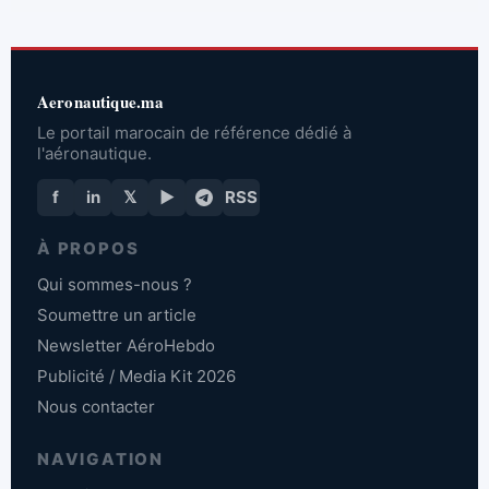
Aeronautique.ma
Le portail marocain de référence dédié à
l'aéronautique.
f
in
𝕏
▶
RSS
À PROPOS
Qui sommes-nous ?
Soumettre un article
Newsletter AéroHebdo
Publicité / Media Kit 2026
Nous contacter
NAVIGATION