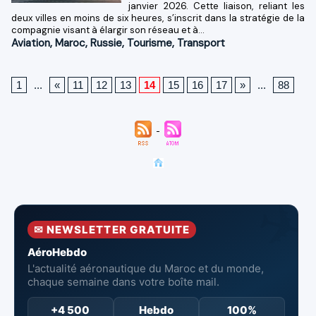
janvier 2026. Cette liaison, reliant les
deux villes en moins de six heures, s’inscrit dans la stratégie de la
compagnie visant à élargir son réseau et à...
Aviation
,
Maroc
,
Russie
,
Tourisme
,
Transport
1
...
«
11
12
13
14
15
16
17
»
...
88
✉ NEWSLETTER GRATUITE
AéroHebdo
L'actualité aéronautique du Maroc et du monde,
chaque semaine dans votre boîte mail.
+4 500
Hebdo
100%