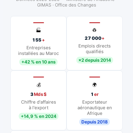
GIMAS · Office des Changes
👷
🏭
27 000
+
155
+
Emplois directs
Entreprises
qualifiés
installées au Maroc
×2 depuis 2014
+42 % en 10 ans
💰
🌍
3
Mds $
1
er
Chiffre d'affaires
Exportateur
à l'export
aéronautique en
Afrique
+14,9 % en 2024
Depuis 2018