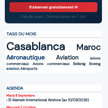
S'abonner gratuitement ✉
Pas de spam · Désinscription en 1 clic
TAGS DU MOIS
Casablanca
Maroc
Aéronautique
Aviation
avions
commerciaux
Avions commerciaux
Bellatig
Boeing
aviation
Aéroports
AGENDA
Mardi 8 Septembre
El Alamein International Airshow (au 10/09/2026)
Mercredi 7 Octobre