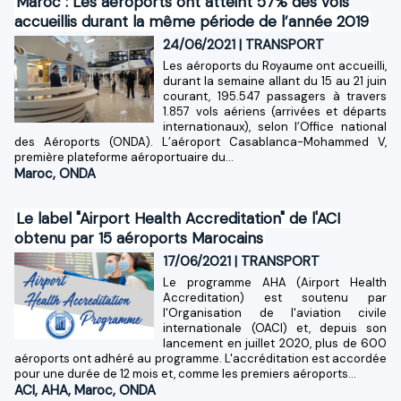
Maroc : Les aéroports ont atteint 57% des vols
accueillis durant la même période de l’année 2019
24/06/2021
|
TRANSPORT
Les aéroports du Royaume ont accueilli,
durant la semaine allant du 15 au 21 juin
courant, 195.547 passagers à travers
1.857 vols aériens (arrivées et départs
internationaux), selon l’Office national
des Aéroports (ONDA). L’aéroport Casablanca-Mohammed V,
première plateforme aéroportuaire du...
Maroc
,
ONDA
Le label "Airport Health Accreditation" de l'ACI
obtenu par 15 aéroports Marocains
17/06/2021
|
TRANSPORT
Le programme AHA (Airport Health
Accreditation) est soutenu par
l'Organisation de l'aviation civile
internationale (OACI) et, depuis son
lancement en juillet 2020, plus de 600
aéroports ont adhéré au programme. L'accréditation est accordée
pour une durée de 12 mois et, comme les premiers aéroports...
ACI
,
AHA
,
Maroc
,
ONDA