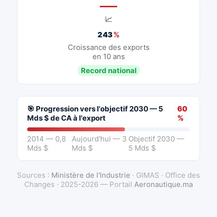
📈
243
%
Croissance des exports
en 10 ans
Record national
🎯 Progression vers l'objectif 2030 — 5
60
Mds $ de CA à l'export
%
2014 — 0,8
Aujourd'hui — 3
Objectif 2030 —
Mds $
Mds $
5 Mds $
Sources :
Ministère de l'Industrie
· GIMAS · Office des
Changes · 2025-2026 — Portail
Aeronautique.ma