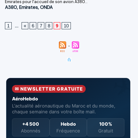
Emirates pour l’accueil de son avion A380...
A380
,
Emirates
,
ONDA
1
...
«
6
7
8
9
10
✉ NEWSLETTER GRATUITE
AéroHebdo
L'actualité aéronautique du Maroc et du monde,
chaque semaine dans votre boîte mail.
+4 500
Hebdo
100%
Abonnés
Fréquence
Gratuit