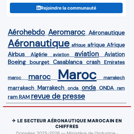
Rejoindre la communauté
Aérohebdo
Aeromaroc
Aéronautique
Aéronautique
Afrique
afrique
afrique
aviation
Airbus
Aviation
Algérie
aviation
Boeing
Casablanca
crash
bourget
Emirates
Maroc
maroc
maroc
marrakech
onda
Marrakech
ONDA
marrakech
onda
ram
revue de presse
ram
RAM
✈ LE SECTEUR AÉRONAUTIQUE MAROCAIN EN
CHIFFRES
Données 2025-2026 — Ministère de l'Industrie ·