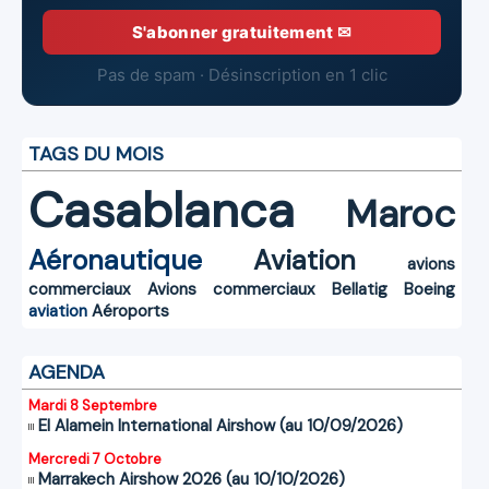
S'abonner gratuitement ✉
Pas de spam · Désinscription en 1 clic
TAGS DU MOIS
Casablanca
Maroc
Aéronautique
Aviation
avions
commerciaux
Avions commerciaux
Bellatig
Boeing
aviation
Aéroports
AGENDA
Mardi 8 Septembre
El Alamein International Airshow (au 10/09/2026)
Mercredi 7 Octobre
Marrakech Airshow 2026 (au 10/10/2026)