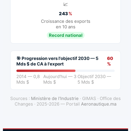
📈
243
%
Croissance des exports
en 10 ans
Record national
🎯 Progression vers l'objectif 2030 — 5
60
Mds $ de CA à l'export
%
2014 — 0,8
Aujourd'hui — 3
Objectif 2030 —
Mds $
Mds $
5 Mds $
Sources :
Ministère de l'Industrie
· GIMAS · Office des
Changes · 2025-2026 — Portail
Aeronautique.ma