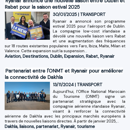
Ryanair annonce une nouvelle liaison entre Dublin et
Rabat pour la saison estival 2025
30/01/2025
|
TRANSPORT
Ryanair a annoncé son programme
estival 2025 pour l'aéroport de Dublin.
La compagnie low-cost irlandaise a
dévoilé une nouvelle liaison vers Rabat
et une augmentation des fréquences
sur 18 routes existantes populaires vers Faro, Ibiza, Malte, Milan et
Valence. Cette expansion suit la suspension...
Aviation
,
Destinations
,
Dublin
,
Expansion
,
Rabat
,
Ryanair
Partenariat entre l'ONMT et Ryanair pour améliorer
la connectivité de Dakhla
13/11/2024
|
TRANSPORT
Aujourd'hui, l'Office National Marocain
du Tourisme (ONMT) signe un
partenariat stratégique avec la
compagnie aérienne irlandaise Ryanair,
visant à renforcer la connectivité
aérienne de Dakhla avec les principaux marchés européens à
travers de nouvelles liaisons directes. À partir de janvier 2025,...
Dakhla
,
liaisons
,
partenariat
,
Ryanair
,
tourisme