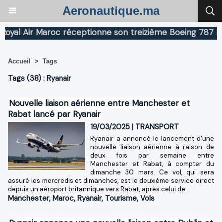
Aeronautique.ma
l Air Maroc réceptionne son treizième Boeing 787 Dream
Accueil
>
Tags
Tags (38) : Ryanair
Nouvelle liaison aérienne entre Manchester et
Rabat lancé par Ryanair
19/03/2025
|
TRANSPORT
Ryanair a annoncé le lancement d'une
nouvelle liaison aérienne à raison de
deux fois par semaine entre
Manchester et Rabat, à compter du
dimanche 30 mars. Ce vol, qui sera
assuré les mercredis et dimanches, est le deuxième service direct
depuis un aéroport britannique vers Rabat, après celui de...
Manchester
,
Maroc
,
Ryanair
,
Tourisme
,
Vols