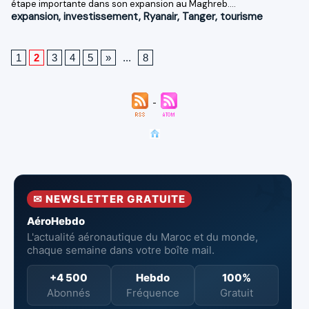
étape importante dans son expansion au Maghreb....
expansion
,
investissement
,
Ryanair
,
Tanger
,
tourisme
1
2
3
4
5
»
...
8
✉ NEWSLETTER GRATUITE
AéroHebdo
L'actualité aéronautique du Maroc et du monde,
chaque semaine dans votre boîte mail.
+4 500
Hebdo
100%
Abonnés
Fréquence
Gratuit