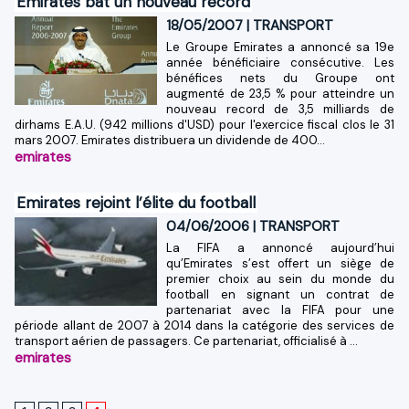
Emirates bat un nouveau record
18/05/2007
|
TRANSPORT
Le Groupe Emirates a annoncé sa 19e
année bénéficiaire consécutive. Les
bénéfices nets du Groupe ont
augmenté de 23,5 % pour atteindre un
nouveau record de 3,5 milliards de
dirhams E.A.U. (942 millions d'USD) pour l'exercice fiscal clos le 31
mars 2007. Emirates distribuera un dividende de 400...
emirates
Emirates rejoint l’élite du football
04/06/2006
|
TRANSPORT
La FIFA a annoncé aujourd’hui
qu’Emirates s’est offert un siège de
premier choix au sein du monde du
football en signant un contrat de
partenariat avec la FIFA pour une
période allant de 2007 à 2014 dans la catégorie des services de
transport aérien de passagers. Ce partenariat, officialisé à ...
emirates