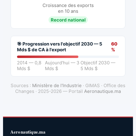
Croissance des exports
en 10 ans
Record national
🎯 Progression vers l'objectif 2030 — 5
60
Mds $ de CA à l'export
%
2014 — 0,8
Aujourd'hui — 3
Objectif 2030 —
Mds $
Mds $
5 Mds $
Sources :
Ministère de l'Industrie
· GIMAS · Office des
Changes · 2025-2026 — Portail
Aeronautique.ma
Aeronautique.ma