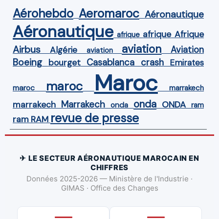
Aérohebdo
Aeromaroc
Aéronautique
Aéronautique
Afrique
afrique
afrique
aviation
Airbus
Aviation
Algérie
aviation
Boeing
Casablanca
crash
bourget
Emirates
Maroc
maroc
maroc
marrakech
onda
Marrakech
ONDA
marrakech
onda
ram
revue de presse
ram
RAM
✈ LE SECTEUR AÉRONAUTIQUE MAROCAIN EN
CHIFFRES
Données 2025-2026 — Ministère de l'Industrie ·
GIMAS · Office des Changes