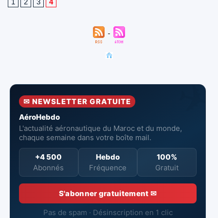
1
2
3
4
✉ NEWSLETTER GRATUITE
AéroHebdo
L'actualité aéronautique du Maroc et du monde,
chaque semaine dans votre boîte mail.
+4 500
Hebdo
100%
Abonnés
Fréquence
Gratuit
S'abonner gratuitement ✉
Pas de spam · Désinscription en 1 clic