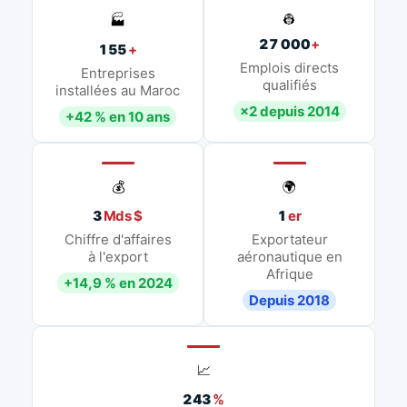
👷
🏭
27 000
+
155
+
Emplois directs
Entreprises
qualifiés
installées au Maroc
×2 depuis 2014
+42 % en 10 ans
💰
🌍
3
Mds $
1
er
Chiffre d'affaires
Exportateur
à l'export
aéronautique en
Afrique
+14,9 % en 2024
Depuis 2018
📈
243
%