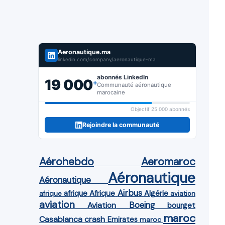
Aeronautique.ma
linkedin.com/company/aeronautique-ma
abonnés LinkedIn
19 000
+
Communauté aéronautique
marocaine
Objectif 25 000 abonnés
Rejoindre la communauté
Aérohebdo
Aeromaroc
Aéronautique
Aéronautique
Airbus
afrique
Afrique
Algérie
afrique
aviation
aviation
Aviation
Boeing
bourget
maroc
Casablanca
crash
Emirates
maroc