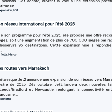
l polonais. Cet accord, ouvrant la voie à une extension potent
titue un...
xpansion
,
LOT
n réseau international pour l'été 2025
cé son programme pour l’été 2025, elle propose une offre reco
sièges, soit une augmentation de plus de 700 000 sièges par ra
desservira 95 destinations. Cette expansion vise à répondre
..
,
flotte
,
Maroc
les routes vers Marrakech
ritannique Jet2 annonce une expansion de son réseau vers Marr
estre de 2025. Dès octobre, Jet2 lancera deux nouvelles lia
Leeds/Bradford et Newcastle, renforçant la connectivité ent
rocaine....
tourisme