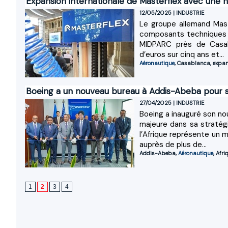
Expansion internationale de Masterflex avec une 
12/05/2025
|
INDUSTRIE
Le groupe allemand Mast
composants techniques po
MIDPARC près de Casabl
d’euros sur cinq ans et...
Aéronautique
,
Casablanca
,
expan
Boeing a un nouveau bureau à Addis-Abeba pour so
27/04/2025
|
INDUSTRIE
Boeing a inauguré son no
majeure dans sa stratégi
l’Afrique représente un 
auprès de plus de...
Addis-Abeba
,
Aéronautique
,
Afri
1
2
3
4