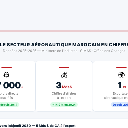
 LE SECTEUR AÉRONAUTIQUE MAROCAIN EN CHIFFR
Données 2025-2026 — Ministère de l'Industrie · GIMAS · Office des Changes
👷
💰
🌍
7 000
3
1
+
Mds $
er
lois directs
Chiffre d'affaires
Exportate
qualifiés
à l'export
aéronautique en
 depuis 2014
+14,9 % en 2024
Depuis 20
vers l'objectif 2030 — 5 Mds $ de CA à l'export