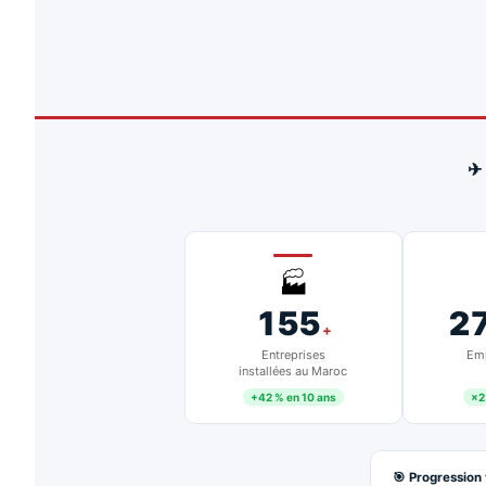
✈
🏭
155
2
+
Entreprises
Emp
installées au Maroc
+42 % en 10 ans
×2
🎯 Progression 