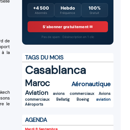
ielle
+4 500
Hebdo
100%
Abonnés
Fréquence
Gratuit
S'abonner gratuitement ✉
Pas de spam · Désinscription en 1 clic
rd de
pport
 à la
TAGS DU MOIS
Casablanca
Maroc
Aéronautique
Aviation
akech
avions commerciaux
Avions
isons
commerciaux
Bellatig
Boeing
aviation
re le
Aéroports
AGENDA
Mardi 8 Septembre