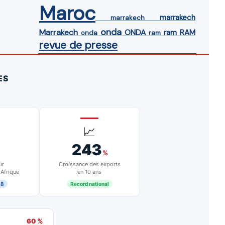
Maroc
marrakech
marrakech
onda
Marrakech
ONDA
ram
RAM
onda
ram
revue de presse
ES
📈
243
%
ur
Croissance des exports
 Afrique
en 10 ans
18
Record national
60 %