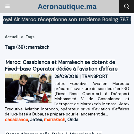
Aeronautique.ma
l Air Maroc réceptionne son treizième Boeing 787 Dream
Accueil
>
Tags
Tags (38) : marrakech
Maroc: Casablanca et Marrakech se dotent de
Fixed-base Operator dédiés à l'aviation d'affaire
29/09/2016
|
TRANSPORT
Jetex Executive Aviation Morocco
prépare l’ouverture de ses deux 1er FBO
(Fixed Base Operator) à l’aéroport
Mohammed V de Casablanca et
l’aéroport de Marrakech Menara. Jetex
Executive Aviation Morocco, opérateur privé d’aviation d’affaires
de luxe basé à Dubaï, se prépare pour le lancement de...
casablanca
,
Jetex
,
marrakech
,
Onda