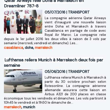
Qatar Airways relie Doha à Marrakech en
Dreamliner 787-8
05/07/2016
|
TRANSPORT
La compagnie aérienne Qatar Airways
vient d'inauguré une nouvelle liaison
entre Doha et Marrakech à travers
Casablanca en partage de code avec
Royal Air Maroc. La compagnie relie
depuis le 1er juillet 2016 les deux villes à raison de 3 vols par
semaine (mercredi, vendredi et dimanche). Les...
casablanca
,
doha
,
marrakech
Lufthansa reliera Munich à Marrakech deux fois par
semaine
05/06/2016
|
TRANSPORT
Lufthansa reliera Munich à Marrakech à
partir du 30 octobre prochain selon
Rotesonline. La compagnie aérienne
allemande assurera cette liaison en
Airbus A321 de 200 places en classe
économique tous les vendredis et dimanches. Les vols partiront à
10h45 le vendredi et à 11h50 le dimanche de...
marrakech
,
munich