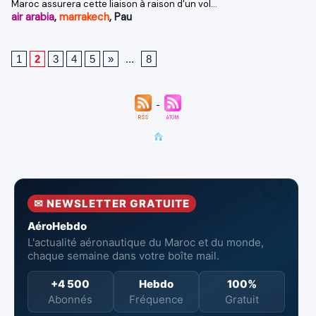
Maroc assurera cette liaison à raison d'un vol...
air arabia
,
marrakech
,
Pau
1
2
3
4
5
»
...
8
✉ NEWSLETTER GRATUITE
AéroHebdo
L'actualité aéronautique du Maroc et du monde,
chaque semaine dans votre boîte mail.
+4 500
Hebdo
100%
Abonnés
Fréquence
Gratuit