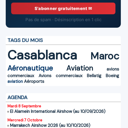
S'abonner gratuitement ✉
Pas de spam · Désinscription en 1 clic
TAGS DU MOIS
Casablanca
Maroc
Aéronautique
Aviation
avions
commerciaux
Avions commerciaux
Bellatig
Boeing
aviation
Aéroports
AGENDA
Mardi 8 Septembre
El Alamein International Airshow (au 10/09/2026)
Mercredi 7 Octobre
Marrakech Airshow 2026 (au 10/10/2026)