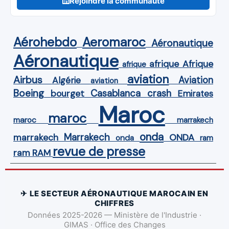
Rejoindre la communauté
Aérohebdo
Aeromaroc
Aéronautique
Aéronautique
Afrique
afrique
afrique
aviation
Airbus
Aviation
Algérie
aviation
Boeing
Casablanca
crash
bourget
Emirates
Maroc
maroc
maroc
marrakech
onda
Marrakech
ONDA
marrakech
onda
ram
revue de presse
ram
RAM
✈ LE SECTEUR AÉRONAUTIQUE MAROCAIN EN
CHIFFRES
Données 2025-2026 — Ministère de l'Industrie ·
GIMAS · Office des Changes