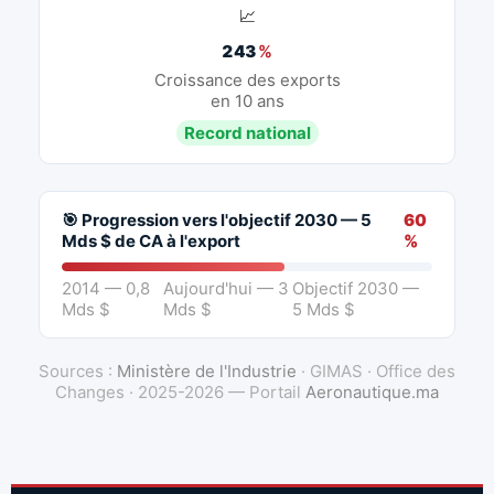
📈
243
%
Croissance des exports
en 10 ans
Record national
🎯 Progression vers l'objectif 2030 — 5
60
Mds $ de CA à l'export
%
2014 — 0,8
Aujourd'hui — 3
Objectif 2030 —
Mds $
Mds $
5 Mds $
Sources :
Ministère de l'Industrie
· GIMAS · Office des
Changes · 2025-2026 — Portail
Aeronautique.ma