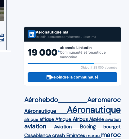
Aeronautique.ma
’un
linkedin.com/company/aeronautique-ma
yal
abonnés LinkedIn
19 000
+
Communauté aéronautique
marocaine
Objectif 25 000 abonnés
Rejoindre la communauté
Aérohebdo
Aeromaroc
Aéronautique
Aéronautique
Airbus
afrique
Afrique
Algérie
afrique
aviation
aviation
Aviation
Boeing
bourget
maroc
Casablanca
crash
Emirates
maroc