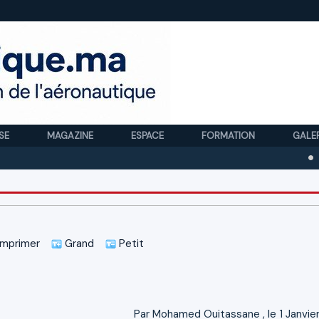
SE
MAGAZINE
ESPACE
FORMATION
GALE
Royal Ai
mprimer
Grand
Petit
Par
Mohamed Ouitassane
, le 1 Janvie