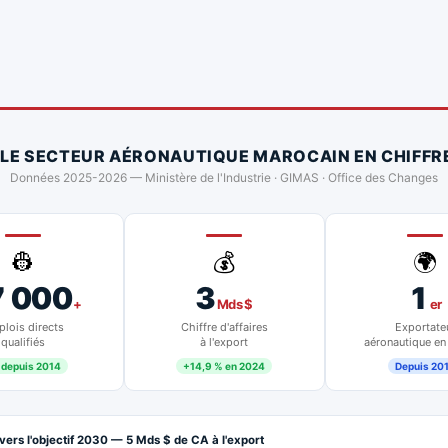
 LE SECTEUR AÉRONAUTIQUE MAROCAIN EN CHIFFR
Données 2025-2026 — Ministère de l'Industrie · GIMAS · Office des Changes
👷
💰
🌍
7 000
3
1
+
Mds $
er
lois directs
Chiffre d'affaires
Exportate
qualifiés
à l'export
aéronautique en
 depuis 2014
+14,9 % en 2024
Depuis 20
vers l'objectif 2030 — 5 Mds $ de CA à l'export