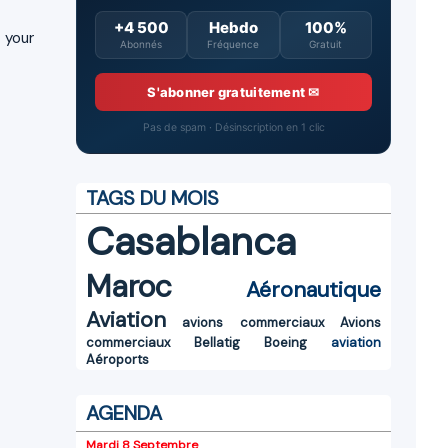
+4 500
Hebdo
100%
 your
Abonnés
Fréquence
Gratuit
S'abonner gratuitement ✉
Pas de spam · Désinscription en 1 clic
TAGS DU MOIS
Casablanca
Maroc
Aéronautique
Aviation
avions commerciaux
Avions
commerciaux
Bellatig
Boeing
aviation
Aéroports
AGENDA
Mardi 8 Septembre