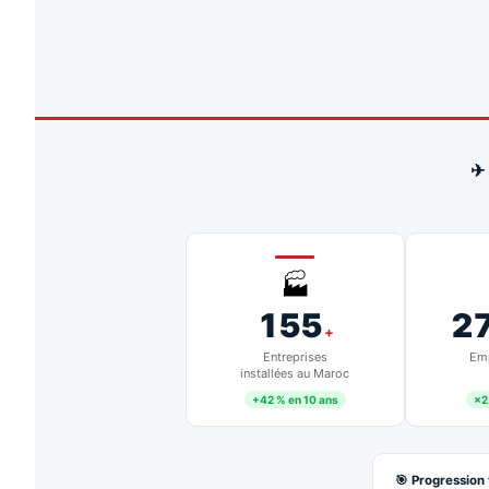
✈
🏭
155
2
+
Entreprises
Emp
installées au Maroc
+42 % en 10 ans
×2
🎯 Progression 