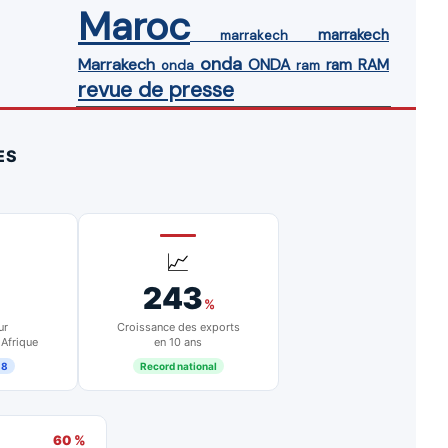
Maroc
marrakech
marrakech
onda
Marrakech
ONDA
ram
RAM
onda
ram
revue de presse
ES
📈
243
%
ur
Croissance des exports
 Afrique
en 10 ans
18
Record national
60 %