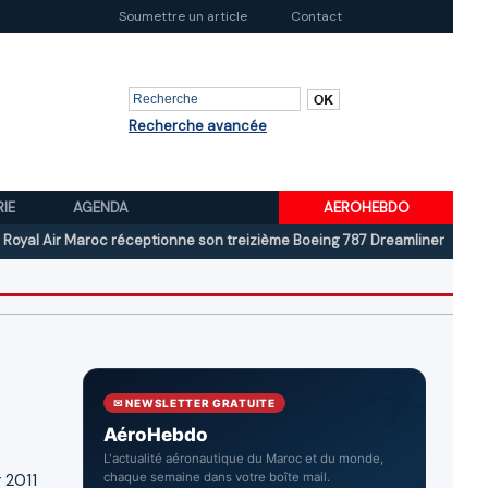
Soumettre un article
Contact
Recherche avancée
RIE
AGENDA
AEROHEBDO
r Maroc réceptionne son treizième Boeing 787 Dreamliner
Boeing au d
✉ NEWSLETTER GRATUITE
AéroHebdo
L'actualité aéronautique du Maroc et du monde,
r 2011
chaque semaine dans votre boîte mail.