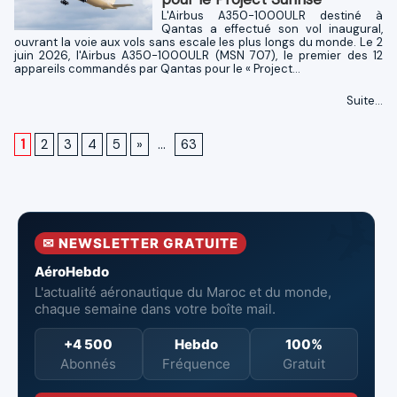
L'Airbus A350-1000ULR destiné à
Qantas a effectué son vol inaugural,
ouvrant la voie aux vols sans escale les plus longs du monde. Le 2
juin 2026, l'Airbus A350-1000ULR (MSN 707), le premier des 12
appareils commandés par Qantas pour le « Project...
Suite...
1
2
3
4
5
»
...
63
✉ NEWSLETTER GRATUITE
AéroHebdo
L'actualité aéronautique du Maroc et du monde,
chaque semaine dans votre boîte mail.
+4 500
Hebdo
100%
Abonnés
Fréquence
Gratuit