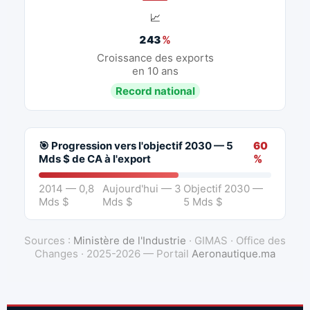
📈
243
%
Croissance des exports
en 10 ans
Record national
🎯 Progression vers l'objectif 2030 — 5
60
Mds $ de CA à l'export
%
2014 — 0,8
Aujourd'hui — 3
Objectif 2030 —
Mds $
Mds $
5 Mds $
Sources :
Ministère de l'Industrie
· GIMAS · Office des
Changes · 2025-2026 — Portail
Aeronautique.ma