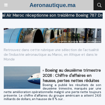
Aeronautique.ma
r Maroc réceptionne son treizième Boeing 787 Dreamline
Retrouvez dans cette rubrique une sélection de l'actualité
de l'industrie aéronautique au Maroc, en Afrique et dans le
Monde
Boeing au deuxième trimestre
2026 : Chiffre d'affaires en
hausse, pertes nettes réduites
Boeing a publié les résultats de son
deuxième trimestre, marqués par une
nette amélioration opérationnelle malgré une perte nette toujours
présente. Le chiffre d'affaires du groupe américain a atteint 24,6
milliards de dollars, en hausse de 8 % sur...