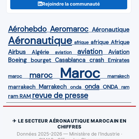
Rejoindre la communauté
Aérohebdo
Aeromaroc
Aéronautique
Aéronautique
Afrique
afrique
afrique
aviation
Airbus
Aviation
Algérie
aviation
Boeing
Casablanca
crash
bourget
Emirates
Maroc
maroc
maroc
marrakech
onda
Marrakech
ONDA
marrakech
onda
ram
revue de presse
ram
RAM
✈ LE SECTEUR AÉRONAUTIQUE MAROCAIN EN
CHIFFRES
Données 2025-2026 — Ministère de l'Industrie ·