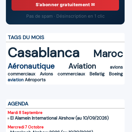
S'abonner gratuitement ✉
Pas de spam · Désinscription en 1 clic
TAGS DU MOIS
Casablanca
Maroc
Aéronautique
Aviation
avions
commerciaux
Avions commerciaux
Bellatig
Boeing
aviation
Aéroports
AGENDA
Mardi 8 Septembre
El Alamein International Airshow (au 10/09/2026)
Mercredi 7 Octobre