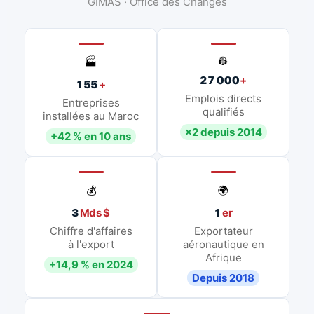
GIMAS · Office des Changes
👷
🏭
27 000
+
155
+
Emplois directs
Entreprises
qualifiés
installées au Maroc
×2 depuis 2014
+42 % en 10 ans
💰
🌍
3
Mds $
1
er
Chiffre d'affaires
Exportateur
à l'export
aéronautique en
Afrique
+14,9 % en 2024
Depuis 2018