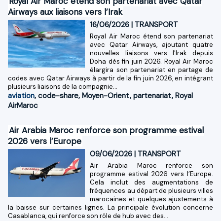
Royal Air Maroc étend son partenariat avec Qatar
Airways aux liaisons vers l’Irak
16/06/2026
|
TRANSPORT
Royal Air Maroc étend son partenariat
avec Qatar Airways, ajoutant quatre
nouvelles liaisons vers l'Irak depuis
Doha dès fin juin 2026. Royal Air Maroc
élargira son partenariat en partage de
codes avec Qatar Airways à partir de la fin juin 2026, en intégrant
plusieurs liaisons de la compagnie...
aviation
,
code-share
,
Moyen-Orient
,
partenariat
,
Royal
AirMaroc
​Air Arabia Maroc renforce son programme estival
2026 vers l’Europe
09/06/2026
|
TRANSPORT
​Air Arabia Maroc renforce son
programme estival 2026 vers l’Europe.
Cela inclut des augmentations de
fréquences au départ de plusieurs villes
marocaines et quelques ajustements à
la baisse sur certaines lignes. La principale évolution concerne
Casablanca, qui renforce son rôle de hub avec des...