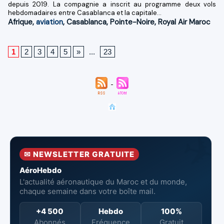
depuis 2019. La compagnie a inscrit au programme deux vols
hebdomadaires entre Casablanca et la capitale...
Afrique
,
aviation
,
Casablanca
,
Pointe-Noire
,
Royal Air Maroc
1
2
3
4
5
»
...
23
✉ NEWSLETTER GRATUITE
AéroHebdo
L'actualité aéronautique du Maroc et du monde,
chaque semaine dans votre boîte mail.
+4 500
Hebdo
100%
Abonnés
Fréquence
Gratuit