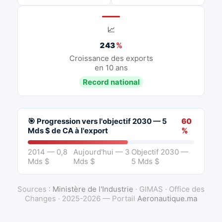
📈
243
%
Croissance des exports
en 10 ans
Record national
🎯 Progression vers l'objectif 2030 — 5
60
Mds $ de CA à l'export
%
2014 — 0,8
Aujourd'hui — 3
Objectif 2030 —
Mds $
Mds $
5 Mds $
Sources :
Ministère de l'Industrie
· GIMAS · Office des
Changes · 2025-2026 — Portail
Aeronautique.ma