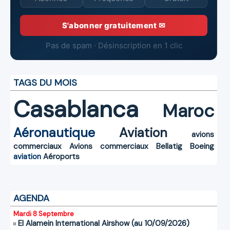
S'abonner gratuitement ✉
Pas de spam · Désinscription en 1 clic
TAGS DU MOIS
Casablanca
Maroc
Aéronautique
Aviation
avions
commerciaux
Avions commerciaux
Bellatig
Boeing
aviation
Aéroports
AGENDA
Mardi 8 Septembre
El Alamein International Airshow (au 10/09/2026)