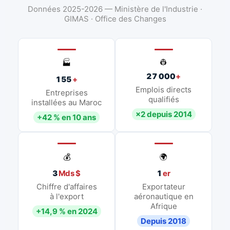
Données 2025-2026 — Ministère de l'Industrie ·
GIMAS · Office des Changes
👷
🏭
27 000
+
155
+
Emplois directs
Entreprises
qualifiés
installées au Maroc
×2 depuis 2014
+42 % en 10 ans
💰
🌍
3
Mds $
1
er
Chiffre d'affaires
Exportateur
à l'export
aéronautique en
Afrique
+14,9 % en 2024
Depuis 2018