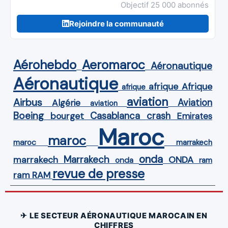
Objectif 25 000 abonnés
Rejoindre la communauté
Aérohebdo
Aeromaroc
Aéronautique
Aéronautique
Afrique
afrique
afrique
aviation
Airbus
Aviation
Algérie
aviation
Boeing
Casablanca
crash
bourget
Emirates
Maroc
maroc
maroc
marrakech
onda
Marrakech
ONDA
marrakech
onda
ram
revue de presse
ram
RAM
✈ LE SECTEUR AÉRONAUTIQUE MAROCAIN EN
CHIFFRES