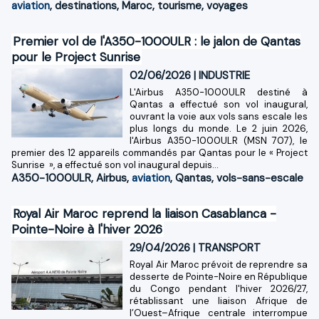
aviation
,
destinations
,
Maroc
,
tourisme
,
voyages
Premier vol de l'A350-1000ULR : le jalon de Qantas
pour le Project Sunrise
02/06/2026
|
INDUSTRIE
L'Airbus A350-1000ULR destiné à
Qantas a effectué son vol inaugural,
ouvrant la voie aux vols sans escale les
plus longs du monde. Le 2 juin 2026,
l'Airbus A350-1000ULR (MSN 707), le
premier des 12 appareils commandés par Qantas pour le « Project
Sunrise », a effectué son vol inaugural depuis...
A350-1000ULR
,
Airbus
,
aviation
,
Qantas
,
vols-sans-escale
Royal Air Maroc reprend la liaison Casablanca -
Pointe-Noire à l'hiver 2026
29/04/2026
|
TRANSPORT
Royal Air Maroc prévoit de reprendre sa
desserte de Pointe-Noire en République
du Congo pendant l'hiver 2026/27,
rétablissant une liaison Afrique de
l’Ouest–Afrique centrale interrompue