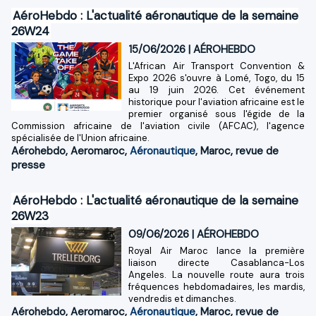
AéroHebdo : L'actualité aéronautique de la semaine
26W24
15/06/2026
|
AÉROHEBDO
L'African Air Transport Convention &
Expo 2026 s'ouvre à Lomé, Togo, du 15
au 19 juin 2026. Cet événement
historique pour l'aviation africaine est le
premier organisé sous l'égide de la
Commission africaine de l'aviation civile (AFCAC), l'agence
spécialisée de l'Union africaine.
Aérohebdo
,
Aeromaroc
,
Aéronautique
,
Maroc
,
revue de
presse
AéroHebdo : L'actualité aéronautique de la semaine
26W23
09/06/2026
|
AÉROHEBDO
Royal Air Maroc lance la première
liaison directe Casablanca-Los
Angeles. La nouvelle route aura trois
fréquences hebdomadaires, les mardis,
vendredis et dimanches.
Aérohebdo
,
Aeromaroc
,
Aéronautique
,
Maroc
,
revue de