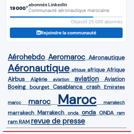
abonnés LinkedIn
+
19 000
Communauté aéronautique marocaine
Objectif 25 000 abonnés
Rejoindre la communauté
Aérohebdo
Aeromaroc
Aéronautique
Aéronautique
Afrique
afrique
afrique
aviation
Airbus
Aviation
Algérie
aviation
Boeing
Casablanca
crash
bourget
Emirates
Maroc
maroc
maroc
marrakech
onda
Marrakech
ONDA
marrakech
onda
ram
revue de presse
ram
RAM