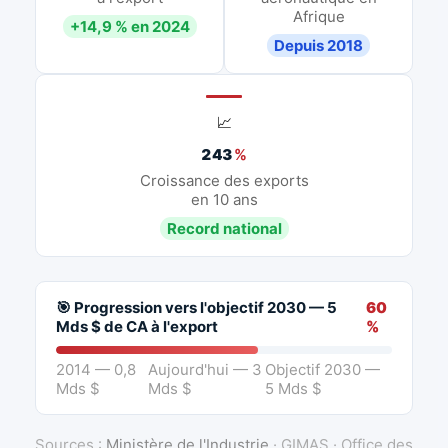
Afrique
+14,9 % en 2024
Depuis 2018
📈
243
%
Croissance des exports
en 10 ans
Record national
🎯 Progression vers l'objectif 2030 — 5
60
Mds $ de CA à l'export
%
2014 — 0,8
Aujourd'hui — 3
Objectif 2030 —
Mds $
Mds $
5 Mds $
Sources :
Ministère de l'Industrie
· GIMAS · Office des