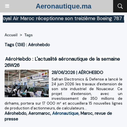
Aeronautique.ma
l Air Maroc réceptionne son treizième Boeing 787 Dream
Accueil
>
Tags
Tags (138) : Aérohebdo
AéroHebdo : L'actualité aéronautique de la semaine
26W26
28/06/2026
|
AÉROHEBDO
Safran Electronics & Defense a lancé le
24 juin 2026 les travaux d'extension de
son site industriel de Nouaceur. Ce
projet d'extension, avec un
investissement de 350 millions de
dirhams, portera sur 17 000 m² et accueillera 15 nouvelles lignes
de production d'actionneurs, de calculateurs...
Aérohebdo
,
Aeromaroc
,
Aéronautique
,
Maroc
,
revue de
presse