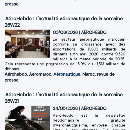
presse
AéroHebdo : L'actualité aéronautique de la semaine
26W22
03/06/2026
|
AÉROHEBDO
Le secteur aéronautique marocain
confirme sa croissance avec des
exportations de 11,039 milliards de
dirhams à fin avril 2026, contre 9,526
milliards à la même période de 2025.
Cela représente une progression de 15,9% ou +1,513 milliard de
dirhams.
Aérohebdo
,
Aeromaroc
,
Aéronautique
,
Maroc
,
revue de
presse
AéroHebdo : L'actualité aéronautique de la semaine
26W21
24/05/2026
|
AÉROHEBDO
AeroHebdo est la newsletter
hebdomadaire gratuite
d'Aeronautique.ma, envoyée chaque