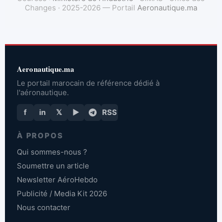
Changes · 2025-2026 — Portail
Aeronautique.ma
Aeronautique.ma
Le portail marocain de référence dédié à
l'aéronautique.
f
in
𝕏
▶
RSS
À PROPOS
Qui sommes-nous ?
Soumettre un article
Newsletter AéroHebdo
Publicité / Media Kit 2026
Nous contacter