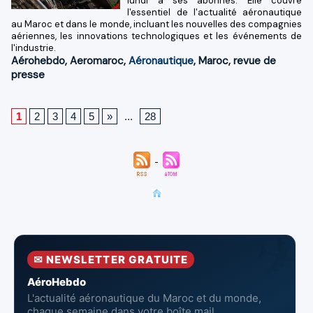
lundi a ses abonnés. Elle couvre
l'essentiel de l'actualité aéronautique
au Maroc et dans le monde, incluant les nouvelles des compagnies
aériennes, les innovations technologiques et les événements de
l'industrie.
Aérohebdo
,
Aeromaroc
,
Aéronautique
,
Maroc
,
revue de
presse
1
2
3
4
5
»
...
28
✉ NEWSLETTER GRATUITE
AéroHebdo
L'actualité aéronautique du Maroc et du monde,
chaque semaine dans votre boîte mail.