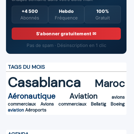
+4 500
Hebdo
100%
Abonnés
Fréquence
Gratuit
S'abonner gratuitement ✉
Pas de spam · Désinscription en 1 clic
TAGS DU MOIS
Casablanca
Maroc
Aéronautique
Aviation
avions
commerciaux
Avions commerciaux
Bellatig
Boeing
aviation
Aéroports