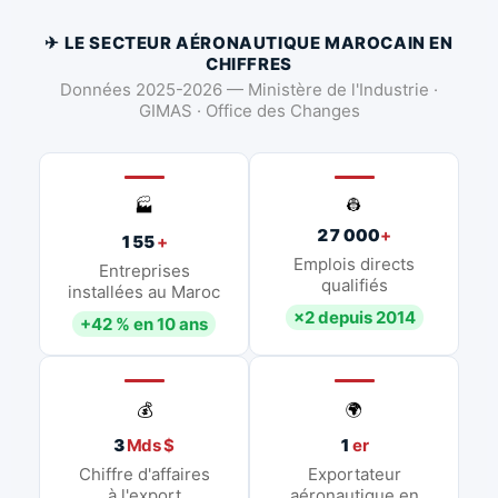
✈ LE SECTEUR AÉRONAUTIQUE MAROCAIN EN
CHIFFRES
Données 2025-2026 — Ministère de l'Industrie ·
GIMAS · Office des Changes
👷
🏭
27 000
+
155
+
Emplois directs
Entreprises
qualifiés
installées au Maroc
×2 depuis 2014
+42 % en 10 ans
💰
🌍
3
Mds $
1
er
Chiffre d'affaires
Exportateur
à l'export
aéronautique en