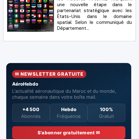
une nouvelle étape dans le
partenariat stratégique avec les
États-Unis dans le domaine
spatial. Selon le communiqué du
Département...
✉ NEWSLETTER GRATUITE
AéroHebdo
L'actualité aéronautique du Maroc et du monde,
chaque semaine dans votre boîte mail.
+4 500
Hebdo
100%
Abonnés
Fréquence
Gratuit
S'abonner gratuitement ✉