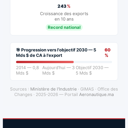
243
%
Croissance des exports
en 10 ans
Record national
🎯 Progression vers l'objectif 2030 — 5
60
Mds $ de CA à l'export
%
2014 — 0,8
Aujourd'hui — 3
Objectif 2030 —
Mds $
Mds $
5 Mds $
Sources :
Ministère de l'Industrie
· GIMAS · Office des
Changes · 2025-2026 — Portail
Aeronautique.ma