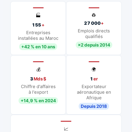
👷
🏭
27 000
+
155
+
Emplois directs
Entreprises
qualifiés
installées au Maroc
×2 depuis 2014
+42 % en 10 ans
💰
🌍
3
Mds $
1
er
Chiffre d'affaires
Exportateur
à l'export
aéronautique en
Afrique
+14,9 % en 2024
Depuis 2018
📈