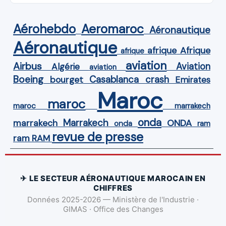
Aérohebdo
Aeromaroc
Aéronautique
Aéronautique
Afrique
afrique
afrique
aviation
Airbus
Aviation
Algérie
aviation
Boeing
Casablanca
crash
bourget
Emirates
Maroc
maroc
maroc
marrakech
onda
Marrakech
ONDA
marrakech
onda
ram
revue de presse
ram
RAM
✈ LE SECTEUR AÉRONAUTIQUE MAROCAIN EN
CHIFFRES
Données 2025-2026 — Ministère de l'Industrie ·
GIMAS · Office des Changes