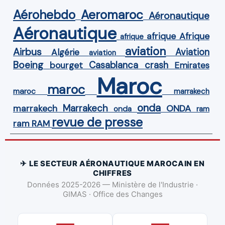
Aérohebdo
Aeromaroc
Aéronautique
Aéronautique
Afrique
afrique
afrique
aviation
Airbus
Aviation
Algérie
aviation
Boeing
Casablanca
crash
bourget
Emirates
Maroc
maroc
maroc
marrakech
onda
Marrakech
ONDA
marrakech
onda
ram
revue de presse
ram
RAM
✈ LE SECTEUR AÉRONAUTIQUE MAROCAIN EN
CHIFFRES
Données 2025-2026 — Ministère de l'Industrie ·
GIMAS · Office des Changes