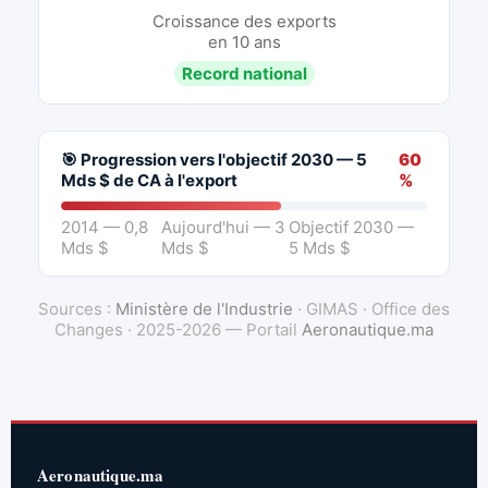
Croissance des exports
en 10 ans
Record national
🎯 Progression vers l'objectif 2030 — 5
60
Mds $ de CA à l'export
%
2014 — 0,8
Aujourd'hui — 3
Objectif 2030 —
Mds $
Mds $
5 Mds $
Sources :
Ministère de l'Industrie
· GIMAS · Office des
Changes · 2025-2026 — Portail
Aeronautique.ma
Aeronautique.ma