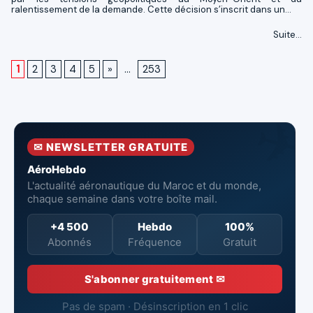
ralentissement de la demande. Cette décision s’inscrit dans un...
Suite...
1
2
3
4
5
»
...
253
✉ NEWSLETTER GRATUITE
AéroHebdo
L'actualité aéronautique du Maroc et du monde,
chaque semaine dans votre boîte mail.
+4 500
Hebdo
100%
Abonnés
Fréquence
Gratuit
S'abonner gratuitement ✉
Pas de spam · Désinscription en 1 clic