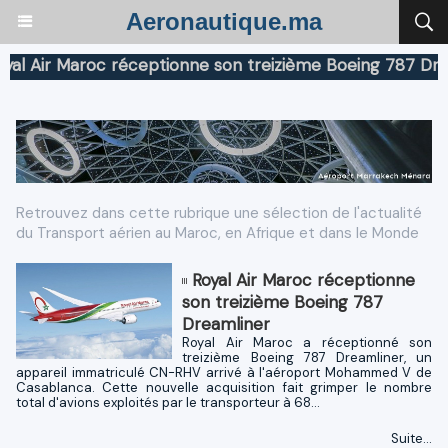
Aeronautique.ma
Air Maroc réceptionne son treizième Boeing 787 Dreamli
Retrouvez dans cette rubrique une sélection de l'actualité
du Transport aérien au Maroc, en Afrique et dans le Monde
Royal Air Maroc réceptionne
son treizième Boeing 787
Dreamliner
Royal Air Maroc a réceptionné son
treizième Boeing 787 Dreamliner, un
appareil immatriculé CN-RHV arrivé à l'aéroport Mohammed V de
Casablanca. Cette nouvelle acquisition fait grimper le nombre
total d'avions exploités par le transporteur à 68...
Suite...