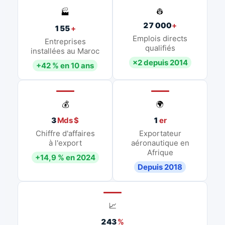
👷
🏭
27 000
+
155
+
Emplois directs
Entreprises
qualifiés
installées au Maroc
×2 depuis 2014
+42 % en 10 ans
💰
🌍
3
Mds $
1
er
Chiffre d'affaires
Exportateur
à l'export
aéronautique en
Afrique
+14,9 % en 2024
Depuis 2018
📈
243
%