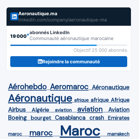
Aeronautique.ma
linkedin.com/company/aeronautique-ma
abonnés LinkedIn
+
19 000
Communauté aéronautique marocaine
Objectif 25 000 abonnés
Rejoindre la communauté
Aérohebdo
Aeromaroc
Aéronautique
Aéronautique
Afrique
afrique
afrique
aviation
Airbus
Aviation
Algérie
aviation
Boeing
Casablanca
crash
bourget
Emirates
Maroc
maroc
maroc
marrakech