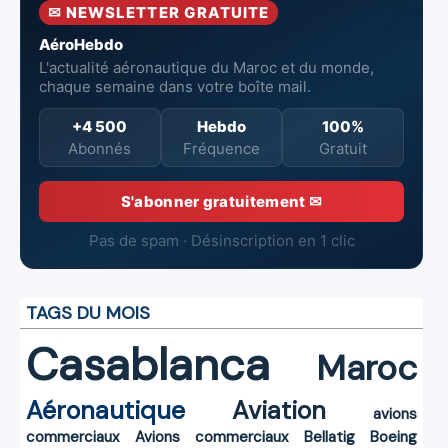
✉ NEWSLETTER GRATUITE
de Casablanca
AéroHebdo
L'actualité aéronautique du Maroc et du monde,
chaque semaine dans votre boîte mail.
+4 500
Hebdo
100%
Abonnés
Fréquence
Gratuit
S'abonner gratuitement ✉
Pas de spam · Désinscription en 1 clic
TAGS DU MOIS
Casablanca
Maroc
Aéronautique
Aviation
avions
commerciaux
Avions commerciaux
Bellatig
Boeing