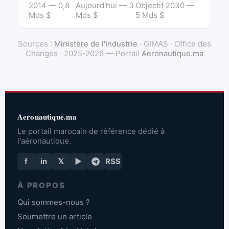
2014 — 0,8
Aujourd'hui — 3
Objectif 2030 —
Mds $
Mds $
5 Mds $
Sources :
Ministère de l'Industrie
· GIMAS · Office des
Changes · 2025-2026 — Portail
Aeronautique.ma
Aeronautique.ma
Le portail marocain de référence dédié à
l'aéronautique.
f
in
𝕏
▶
RSS
À PROPOS
Qui sommes-nous ?
Soumettre un article