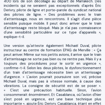
400 lors de son décollage au départ de Marrakech. Des
incidents qui ne seraient pas exceptionnels d'après Éric
Derivry, pilote de ligne et porte-parole du syndicat national
des pilotes de ligne. « Des problèmes avec le train
d'atterrissage, nous en rencontrons. Il s'agit d'une pièce
sensible puisque mobile. Il peut donc arriver que le train
d'atterrissage reste bloqué. Mais je n'ai pas connaissance
d'une sensibilité particulière sur ce type d'appareils »,
explique-t-il.
Une version qu'atteste également Michaël Duval, pilote
instructeur au centre de formation EPAG de Merville : « Ça
peut arriver. Même sur nos petits avions, il arrive que le train
d'atterrissage ne sorte pas bien ou ne rentre pas. Mais il y a
toujours des procédures pour le sortir en urgence »,
confirme-t-il. Selon les deux pilotes, le dysfonctionnement
d'un train d'atterrissage nécessite bien un atterrissage
d'urgence. « L'avion pourrait poursuivre son vol, précise
Michaël Duval, mais pas à vitesse normale, à cause des
vibrations. La consigne de sécurité est de se poser ».
« C'est une précaution habituelle. Sinon, l'avion
consommerait énormément. Et Casablanca, où l'avion d'hier
s'est posé en urgence, est une base technique plus
importante », ajoute Éric Derivry. Casablanca, étant en effet