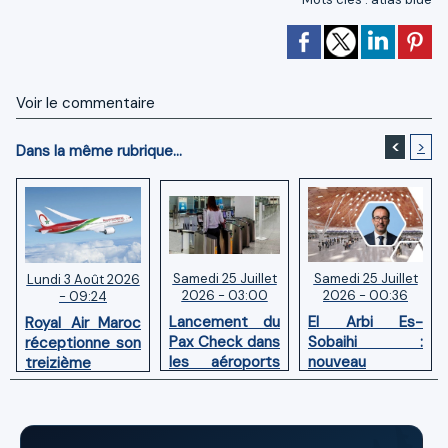
Voir le commentaire
<
>
Dans la même rubrique...
Samedi 25 Juillet
Samedi 25 Juillet
Lundi 3 Août 2026
2026 - 03:00
2026 - 00:36
- 09:24
Lancement du
El Arbi Es-
Royal Air Maroc
Pax Check dans
Sobaihi :
réceptionne son
les aéroports
nouveau
treizième
du Maroc
directeur à la
Boeing 787
tête de
Dreamliner
l’Aéroport
Mohammed V