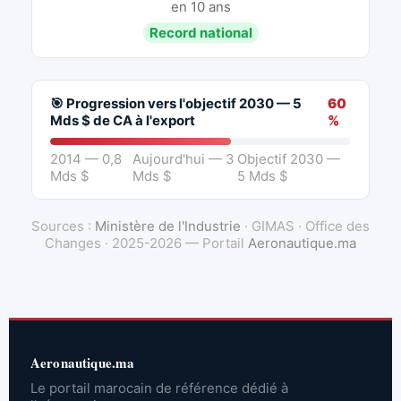
en 10 ans
Record national
🎯 Progression vers l'objectif 2030 — 5
60
Mds $ de CA à l'export
%
2014 — 0,8
Aujourd'hui — 3
Objectif 2030 —
Mds $
Mds $
5 Mds $
Sources :
Ministère de l'Industrie
· GIMAS · Office des
Changes · 2025-2026 — Portail
Aeronautique.ma
Aeronautique.ma
Le portail marocain de référence dédié à