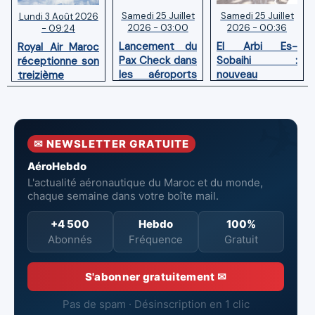
Samedi 25 Juillet
Samedi 25 Juillet
Lundi 3 Août 2026
2026 - 03:00
2026 - 00:36
- 09:24
Lancement du
El Arbi Es-
Royal Air Maroc
Pax Check dans
Sobaihi :
réceptionne son
les aéroports
nouveau
treizième
du Maroc
directeur à la
Boeing 787
tête de
Dreamliner
l’Aéroport
Mohammed V
✉ NEWSLETTER GRATUITE
de Casablanca
AéroHebdo
L'actualité aéronautique du Maroc et du monde,
chaque semaine dans votre boîte mail.
+4 500
Hebdo
100%
Abonnés
Fréquence
Gratuit
S'abonner gratuitement ✉
Pas de spam · Désinscription en 1 clic