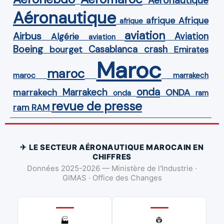
Aéronautique
Aéronautique
Afrique
afrique
afrique
aviation
Airbus
Aviation
Algérie
aviation
Boeing
Casablanca
crash
bourget
Emirates
Maroc
maroc
maroc
marrakech
onda
Marrakech
ONDA
marrakech
onda
ram
revue de presse
ram
RAM
✈ LE SECTEUR AÉRONAUTIQUE MAROCAIN EN
CHIFFRES
Données 2025-2026 — Ministère de l'Industrie ·
GIMAS · Office des Changes
👷
🏭