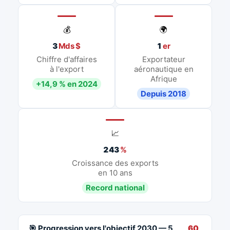
💰
🌍
3
Mds $
1
er
Chiffre d'affaires
Exportateur
à l'export
aéronautique en
Afrique
+14,9 % en 2024
Depuis 2018
📈
243
%
Croissance des exports
en 10 ans
Record national
🎯 Progression vers l'objectif 2030 — 5
60