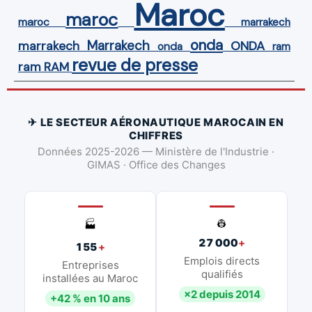
Maroc
maroc
maroc
marrakech
onda
Marrakech
ONDA
marrakech
onda
ram
revue de presse
ram
RAM
✈ LE SECTEUR AÉRONAUTIQUE MAROCAIN EN
CHIFFRES
Données 2025-2026 — Ministère de l'Industrie ·
GIMAS · Office des Changes
👷
🏭
27 000
+
155
+
Emplois directs
Entreprises
qualifiés
installées au Maroc
×2 depuis 2014
+42 % en 10 ans