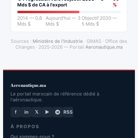
Mds $ de CA à l'export
%
2014 — 0,8
Aujourd'hui — 3
Objectif 2030 —
Mds $
Mds $
5 Mds $
Sources :
Ministère de l'Industrie
· GIMAS · Office des
Changes · 2025-2026 — Portail
Aeronautique.ma
Aeronautique.ma
Le portail marocain de référence dédié à
l'aéronautique.
f
in
𝕏
▶
RSS
À PROPOS
Qui sommes-nous ?