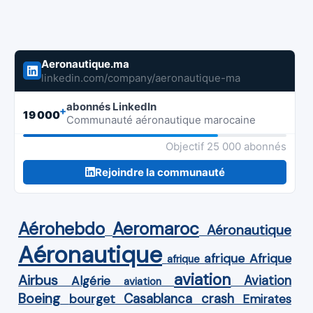
Aeronautique.ma
linkedin.com/company/aeronautique-ma
abonnés LinkedIn
+
19 000
Communauté aéronautique marocaine
Objectif 25 000 abonnés
Rejoindre la communauté
Aérohebdo
Aeromaroc
Aéronautique
Aéronautique
Afrique
afrique
afrique
aviation
Airbus
Aviation
Algérie
aviation
Boeing
Casablanca
crash
bourget
Emirates