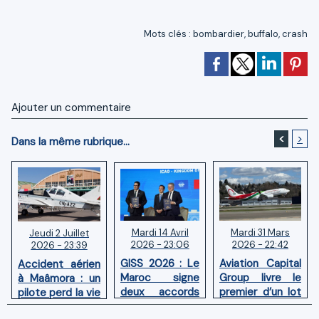
Mots clés
:
bombardier
,
buffalo
,
crash
Ajouter un commentaire
<
>
Dans la même rubrique...
Mardi 14 Avril
Mardi 31 Mars
Jeudi 2 Juillet
2026 - 23:06
2026 - 22:42
2026 - 23:39
GISS 2026 : Le
Aviation Capital
Accident aérien
Maroc signe
Group livre le
à Maâmora : un
deux accords
premier d’un lot
pilote perd la vie
avec l'OACI
de six Boeing
en combat