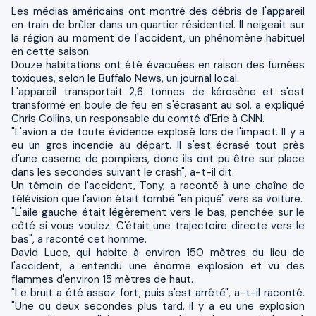
Les médias américains ont montré des débris de l'appareil
en train de brûler dans un quartier résidentiel. Il neigeait sur
la région au moment de l'accident, un phénomène habituel
en cette saison.
Douze habitations ont été évacuées en raison des fumées
toxiques, selon le Buffalo News, un journal local.
L'appareil transportait 2,6 tonnes de kérosène et s'est
transformé en boule de feu en s'écrasant au sol, a expliqué
Chris Collins, un responsable du comté d'Erie à CNN.
"L'avion a de toute évidence explosé lors de l'impact. Il y a
eu un gros incendie au départ. Il s'est écrasé tout près
d'une caserne de pompiers, donc ils ont pu être sur place
dans les secondes suivant le crash", a-t-il dit.
Un témoin de l'accident, Tony, a raconté à une chaîne de
télévision que l'avion était tombé "en piqué" vers sa voiture.
"L'aile gauche était légèrement vers le bas, penchée sur le
côté si vous voulez. C'était une trajectoire directe vers le
bas", a raconté cet homme.
David Luce, qui habite à environ 150 mètres du lieu de
l'accident, a entendu une énorme explosion et vu des
flammes d'environ 15 mètres de haut.
"Le bruit a été assez fort, puis s'est arrêté", a-t-il raconté.
"Une ou deux secondes plus tard, il y a eu une explosion