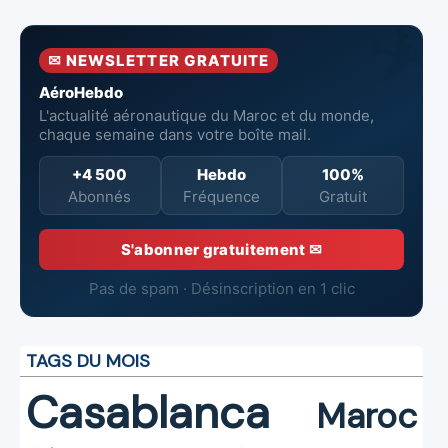
pour renforcer
737‑8 MAX
contre un
la surveillance
neufs à Royal Air
incendie
et la sécurité
Maroc
✉ NEWSLETTER GRATUITE
aériennes.
AéroHebdo
L'actualité aéronautique du Maroc et du monde,
chaque semaine dans votre boîte mail.
+4 500
Hebdo
100%
Abonnés
Fréquence
Gratuit
S'abonner gratuitement ✉
Pas de spam · Désinscription en 1 clic
TAGS DU MOIS
Casablanca
Maroc