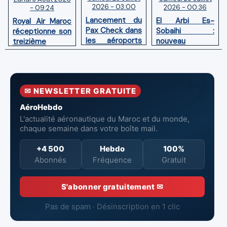
2026 - 03:00
2026 - 00:36
- 09:24
Lancement du
El Arbi Es-
Royal Air Maroc
Pax Check dans
Sobaihi :
réceptionne son
les aéroports
nouveau
treizième
du Maroc
directeur à la
Boeing 787
tête de
Dreamliner
l’Aéroport
Mohammed V
✉ NEWSLETTER GRATUITE
de Casablanca
AéroHebdo
L'actualité aéronautique du Maroc et du monde,
chaque semaine dans votre boîte mail.
+4 500
Hebdo
100%
Abonnés
Fréquence
Gratuit
S'abonner gratuitement ✉
Pas de spam · Désinscription en 1 clic