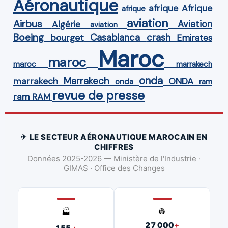
Aéronautique
Afrique
afrique
afrique
aviation
Airbus
Aviation
Algérie
aviation
Boeing
Casablanca
crash
bourget
Emirates
Maroc
maroc
maroc
marrakech
onda
Marrakech
ONDA
marrakech
onda
ram
revue de presse
ram
RAM
✈ LE SECTEUR AÉRONAUTIQUE MAROCAIN EN
CHIFFRES
Données 2025-2026 — Ministère de l'Industrie ·
GIMAS · Office des Changes
👷
🏭
27 000
+