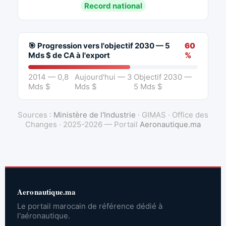
Record national
🎯 Progression vers l'objectif 2030 — 5
60
Mds $ de CA à l'export
%
2014 — 0,8
Aujourd'hui — 3
Objectif 2030 —
Mds $
Mds $
5 Mds $
Sources :
Ministère de l'Industrie
· GIMAS · Office des
Changes · 2025-2026 — Portail
Aeronautique.ma
Aeronautique.ma
Le portail marocain de référence dédié à
l'aéronautique.