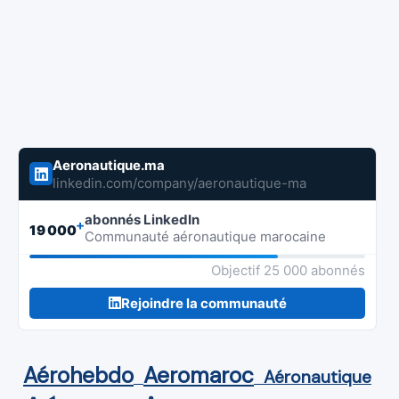
Aeronautique.ma
linkedin.com/company/aeronautique-ma
abonnés LinkedIn
+
19 000
Communauté aéronautique marocaine
Objectif 25 000 abonnés
Rejoindre la communauté
Aérohebdo
Aeromaroc
Aéronautique