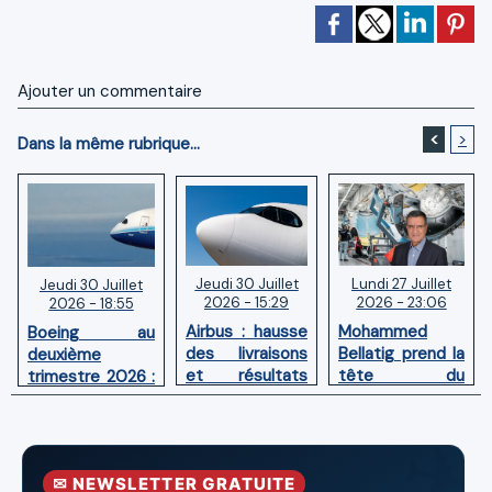
Ajouter un commentaire
<
>
Dans la même rubrique...
Jeudi 30 Juillet
Lundi 27 Juillet
Jeudi 30 Juillet
2026 - 15:29
2026 - 23:06
2026 - 18:55
Airbus : hausse
Mohammed
Boeing au
des livraisons
Bellatig prend la
deuxième
et résultats
tête du
trimestre 2026 :
financiers
Groupement
Chiffre d'affaires
solides au
des Industries
en hausse,
premier
Marocaines
pertes nettes
semestre 2026
Aéronautiques
réduites
✉ NEWSLETTER GRATUITE
et Spatiales