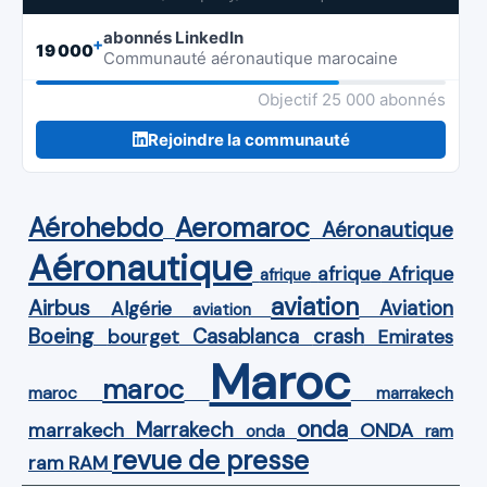
abonnés LinkedIn
+
19 000
Communauté aéronautique marocaine
Objectif 25 000 abonnés
Rejoindre la communauté
Aérohebdo
Aeromaroc
Aéronautique
Aéronautique
Afrique
afrique
afrique
aviation
Airbus
Aviation
Algérie
aviation
Boeing
Casablanca
crash
bourget
Emirates
Maroc
maroc
maroc
marrakech
onda
Marrakech
ONDA
marrakech
onda
ram
revue de presse
ram
RAM