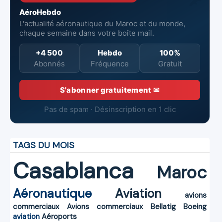
AéroHebdo
L'actualité aéronautique du Maroc et du monde,
chaque semaine dans votre boîte mail.
+4 500
Hebdo
100%
Abonnés
Fréquence
Gratuit
S'abonner gratuitement ✉
Pas de spam · Désinscription en 1 clic
TAGS DU MOIS
Casablanca
Maroc
Aéronautique
Aviation
avions
commerciaux
Avions commerciaux
Bellatig
Boeing
aviation
Aéroports