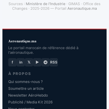
Sources :
Ministère de l'Industrie
· GIMAS · Office des
Changes · 2025-2026 — Portail
Aeronautique.ma
Aeronautique.ma
Le portail marocain de référence dédié à
l'aéronautique.
f
in
𝕏
▶
RSS
À PROPOS
Qui sommes-nous ?
Soumettre un article
Newsletter AéroHebdo
Publicité / Media Kit 2026
Nous contacter