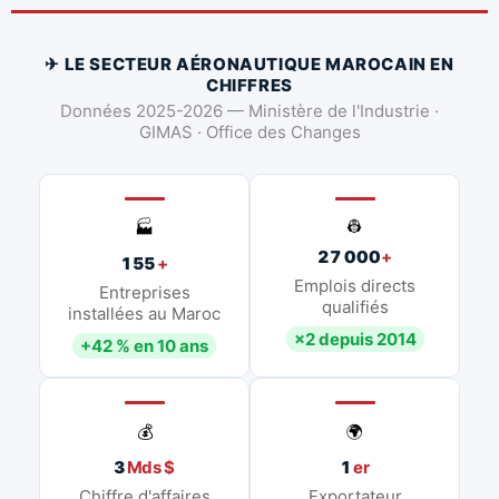
✈ LE SECTEUR AÉRONAUTIQUE MAROCAIN EN
CHIFFRES
Données 2025-2026 — Ministère de l'Industrie ·
GIMAS · Office des Changes
👷
🏭
27 000
+
155
+
Emplois directs
Entreprises
qualifiés
installées au Maroc
×2 depuis 2014
+42 % en 10 ans
💰
🌍
3
Mds $
1
er
Chiffre d'affaires
Exportateur