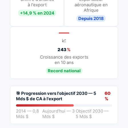
à l'export
aéronautique en
Afrique
+14,9 % en 2024
Depuis 2018
📈
243
%
Croissance des exports
en 10 ans
Record national
🎯 Progression vers l'objectif 2030 — 5
60
Mds $ de CA à l'export
%
2014 — 0,8
Aujourd'hui — 3
Objectif 2030 —
Mds $
Mds $
5 Mds $